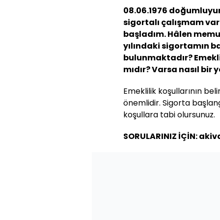
08.06.1976 doğumluyum.
sigortalı çalışmam var
başladım. Hâlen memu
yılındaki sigortamın ba
bulunmaktadır? Emeklil
mıdır? Varsa nasıl bir 
Emeklilik koşullarının bel
önemlidir. Sigorta başlang
koşullara tabi olursunuz.
SORULARINIZ İÇİN: ak