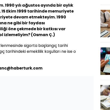
 1990 yılı ağustos ayında bir aylık
. 15 Ekim 1999 tarihinde memuriyete
riyete devam etmekteyim. 1990
na ne gibi bir faydası
iği öne çekmede bir katkısı var
yol izlemeliyim? (Osman Ç.)
irlenmesinde sigorta başlangıç tarihi
ıç tarihindeki emeklilik koşulları ne ise o
ivanc@haberturk.com