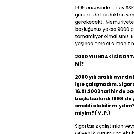
1999 öncesinde bir ay SS
gününü doldurduktan sonr
gerekecekti. Memuriyete 
boşluğunuz yoksa 9000 p
tamamlıyor olmalısınız. 
yaşında emekli olmanız 
2000 YILINDAKİ SİGORT
Mİ?
2000 yılı aralık ayında 
işte çalışmadım. Sigo
16.01.2002 tarihinde b
başlatsalardı 1998’de 
emekli olabilir miydim
miyim? (M. P.)
Sigortasız çalıştırılan ve
Güvenlik Kurumu’na eksik b