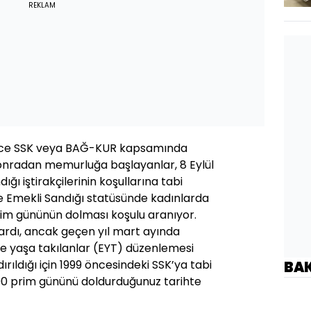
REKLAM
 önce SSK veya BAĞ-KUR kapsamında
 sonradan memurluğa başlayanlar, 8 Eylül
ğı iştirakçilerinin koşullarına tabi
te Emekli Sandığı statüsünde kadınlarda
im gününün dolması koşulu aranıyor.
ardı, ancak geçen yıl mart ayında
te yaşa takılanlar (EYT) düzenlemesi
ırıldığı için 1999 öncesindeki SSK’ya tabi
BA
00 prim gününü doldurduğunuz tarihte