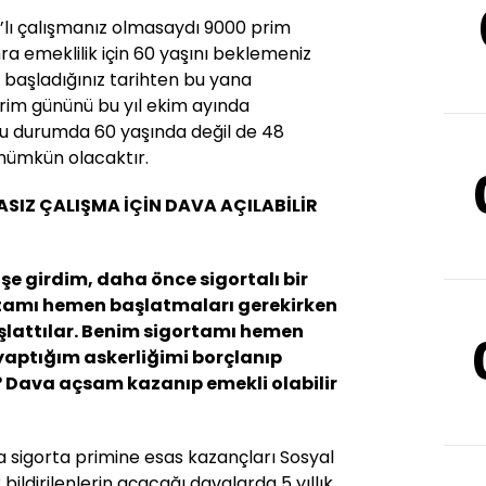
K’lı çalışmanız olmasaydı 9000 prim
a emeklilik için 60 yaşını beklemeniz
başladığınız tarihten bu yana
rim gününü bu yıl ekim ayında
Bu durumda 60 yaşında değil de 48
mümkün olacaktır.
ASIZ ÇALIŞMA İÇİN DAVA AÇILABİLİR
işe girdim, daha önce sigortalı bir
rtamı hemen başlatmaları gerekirken
aşlattılar. Benim sigortamı hemen
yaptığım askerliğimi borçlanıp
? Dava açsam kazanıp emekli olabilir
ya sigorta primine esas kazançları Sosyal
ildirilenlerin açacağı davalarda 5 yıllık