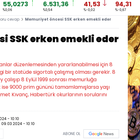
55,0273
6.531,36
41,53
94,31
%0,06
%0,54
%-0,02
%-0,67
oru cevap
Memuriyet öncesi SSK erken emekli eder
i SSK erken emekli eder
lanlar düzenlemesinden yararlanabilmesi için 8
i bir statüde sigortalı çalışmış olması gerekir. 8
 ay çalışıp 8 Eylül 1999 sonrası memurluğa
ek ise 9000 prim gününü tamamlamışlarsa yaşı
met Kıvanç, Habertürk okurlarının sorularını
024 - 10:10
:
09.03.2024 - 10:10
ABONE OL