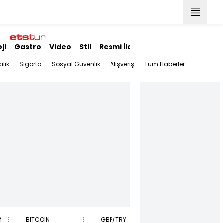
ji
Gastro
Video
Stil
Resmi İlanlar
Sosyal Güvenlik
ilik
Sigorta
Alışveriş
Tüm Haberler
M
BITCOIN
GBP/TRY
EUR/USD
B