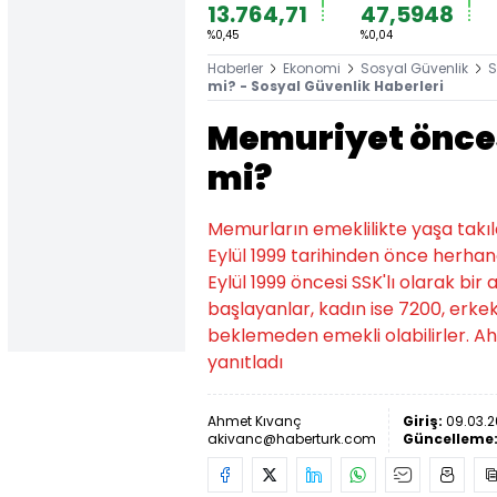
13.764,71
47,5948
%0,45
%0,04
Haberler
Ekonomi
Sosyal Güvenlik
S
mi? - Sosyal Güvenlik Haberleri
Memuriyet önces
mi?
Memurların emeklilikte yaşa takı
Eylül 1999 tarihinden önce herhang
Eylül 1999 öncesi SSK'lı olarak bir
başlayanlar, kadın ise 7200, erk
beklemeden emekli olabilirler. Ah
yanıtladı
Ahmet Kıvanç
Giriş:
09.03.2
akivanc@haberturk.com
Güncelleme