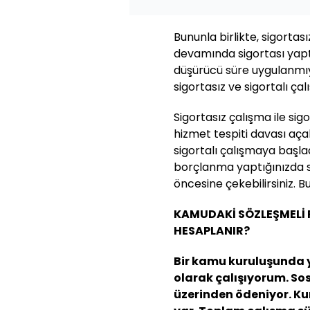
Bununla birlikte, sigortasız
devamında sigortası yapt
düşürücü süre uygulanmıyo
sigortasız ve sigortalı çal
Sigortasız çalışma ile sig
hizmet tespiti davası açab
sigortalı çalışmaya başlad
borçlanma yaptığınızda sig
öncesine çekebilirsiniz. Bu
KAMUDAKİ SÖZLEŞMELİ P
HESAPLANIR?
Bir kamu kuruluşunda y
olarak çalışıyorum. Sos
üzerinden ödeniyor. K