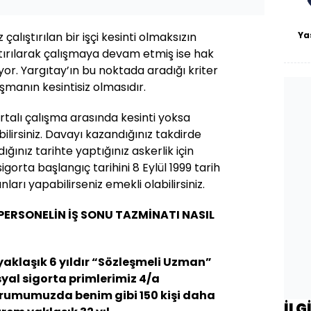
Ya
 çalıştırılan bir işçi kesinti olmaksızın
ırılarak çalışmaya devam etmiş ise hak
r. Yargıtay’ın bu noktada aradığı kriter
ışmanın kesintisiz olmasıdır.
ortalı çalışma arasında kesinti yoksa
ilirsiniz. Davayı kazandığınız takdirde
ığınız tarihte yaptığınız askerlik için
orta başlangıç tarihini 8 Eylül 1999 tarih
nları yapabilirseniz emekli olabilirsiniz.
ERSONELİN İŞ SONU TAZMİNATI NASIL
aklaşık 6 yıldır “Sözleşmeli Uzman”
yal sigorta primlerimiz 4/a
urumumuzda benim gibi 150 kişi daha
İLG