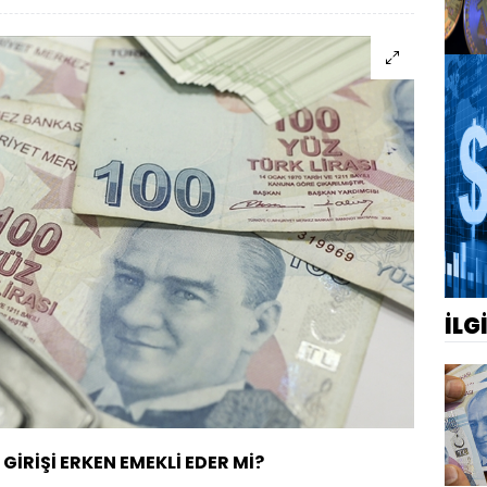
İLG
GİRİŞİ ERKEN EMEKLİ EDER Mİ?