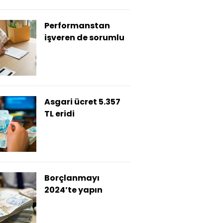
Performanstan
işveren de sorumlu
Asgari ücret 5.357
TL eridi
Borçlanmayı
2024’te yapın