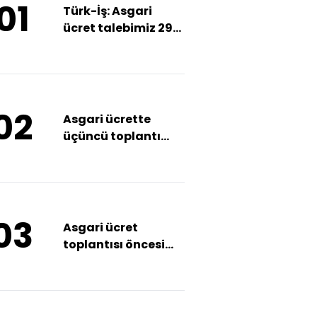
01
Türk-İş: Asgari
ücret talebimiz 29
bin 583 TL
02
Asgari ücrette
üçüncü toplantı
sona erdi
03
Asgari ücret
toplantısı öncesi
Türk-İş'ten zirve