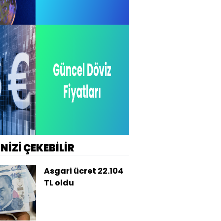
İNİZİ ÇEKEBİLİR
Asgari ücret 22.104
TL oldu