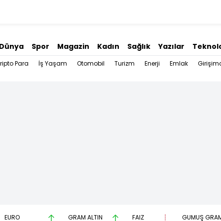
Dünya
Spor
Magazin
Kadın
Sağlık
Yazılar
Teknolo
ripto Para
İş Yaşam
Otomobil
Turizm
Enerji
Emlak
Girişimc
EURO
GRAM ALTIN
FAİZ
GÜMÜŞ GRA