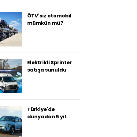
ÖTV'siz otomobil
mümkün mü?
Elektrikli Sprinter
satışa sunuldu
Türkiye'de
dünyadan 5 yıl
önde olacak