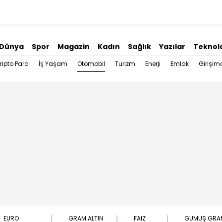
Dünya
Spor
Magazin
Kadın
Sağlık
Yazılar
Teknolo
Otomobil
ripto Para
İş Yaşam
Turizm
Enerji
Emlak
Girişimc
EURO
GRAM ALTIN
FAİZ
GÜMÜŞ GRA