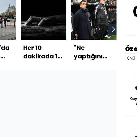
'da
Her 10
"Ne
“Uk
Öze
k
dakikada 1
yaptığını
doğ
TÜMÜ
i
kadın
bilmiyorsun"
cep
öldürüldü!
düşe
Kay
De
haf
a
bl