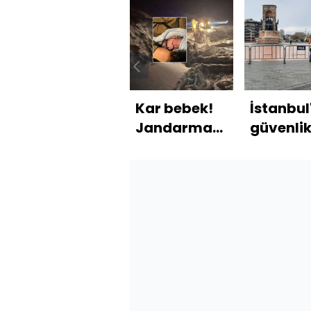
Kar bebek!
İstanbul
Jandarma
güvenli
aracında
önlemler
doğdu!