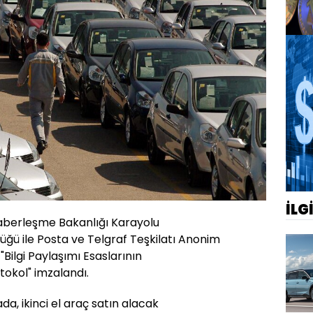
İLG
Haberleşme Bakanlığı Karayolu
ü ile Posta ve Telgraf Teşkilatı Anonim
"Bilgi Paylaşımı Esaslarının
okol" imzalandı.
a, ikinci el araç satın alacak