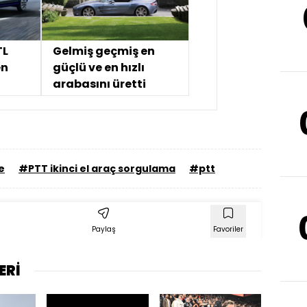
TL
Gelmiş geçmiş en
en
güçlü ve en hızlı
arabasını üretti
e
#PTT ikinci el araç sorgulama
#ptt
Paylaş
Favoriler
ERİ