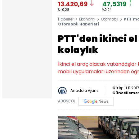
13.420,69
47,5319
%-0,28
%0,04
Haberler
Ekonomi
Otomobil
PTT mob
Otomobil Haberleri
PTT'den ikinci e
kolaylık
İkinci el araç alacak vatandaşlar 
mobil uygulamaları üzerinden öğ
Giriş:
11.11.201
Anadolu Ajansı
Güncelleme
ABONE OL