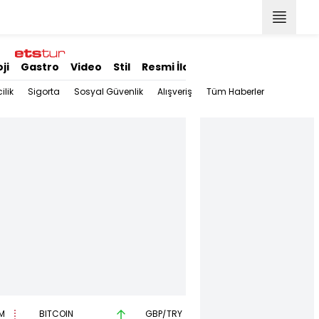
ji
Gastro
Video
Stil
Resmi İlanlar
ilik
Sigorta
Sosyal Güvenlik
Alışveriş
Tüm Haberler
M
BITCOIN
GBP/TRY
EUR/USD
BR