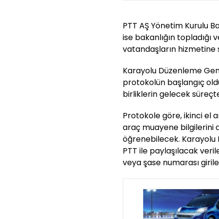
PTT AŞ Yönetim Kurulu B
ise bakanlığın topladığı 
vatandaşların hizmetine s
Karayolu Düzenleme Gene
protokolün başlangıç oldu
birliklerin gelecek süreçt
Protokole göre, ikinci el
araç muayene bilgilerini 
öğrenebilecek. Karayolu
PTT ile paylaşılacak ver
veya şase numarası girile