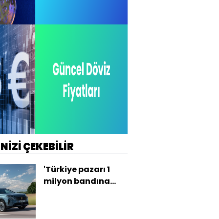
İNİZİ ÇEKEBİLİR
'Türkiye pazarı 1
milyon bandına
oturdu'