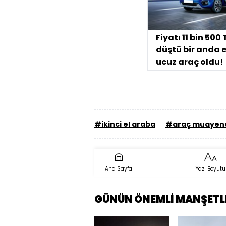
Fiyatı 11 bin 500 
düştü bir anda 
ucuz araç oldu!
#ikinci el araba
#araç muayen
Ana Sayfa
Yazı Boyutu
GÜNÜN ÖNEMLİ MANŞETL