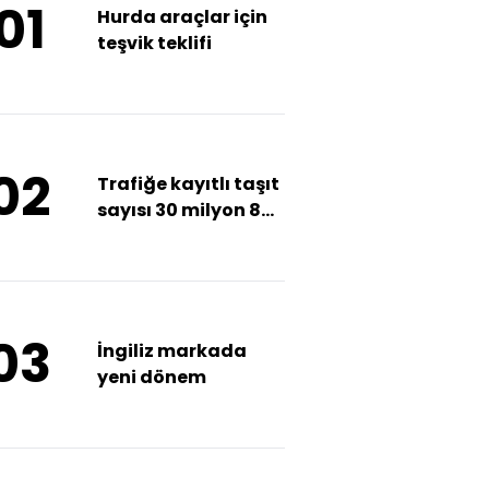
01
Hurda araçlar için
teşvik teklifi
02
Trafiğe kayıtlı taşıt
sayısı 30 milyon 883
bini geçti
03
İngiliz markada
yeni dönem