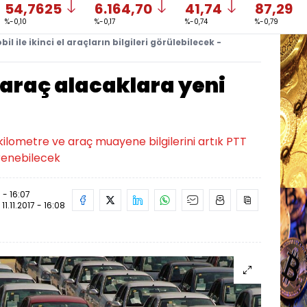
54,7625
6.164,70
41,74
87,29
%-0,10
%-0,17
%-0,74
%-0,79
il ile ikinci el araçların bilgileri görülebilecek -
l araç alacaklara yeni
kilometre ve araç muayene bilgilerini artık PTT
renebilecek
7 - 16:07
:
11.11.2017 - 16:08