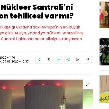
Nükleer Santrali'ni
n tehlikesi var mı?
aklaştığı Ukrayna'daki Avrupa'nın en büyük
n çıktı. Rusya, Zaporijya Nükleer Santrali'nin
ı. Santral hakkında neler biliniyor, radyasyon
022 - 11:16
e:
04.03.2022 - 16:37