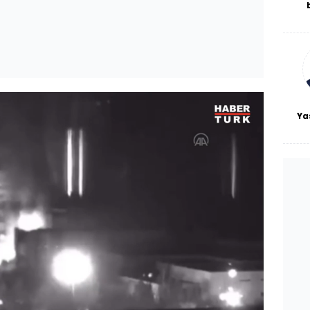
De
haf
a
bl
Ya
: