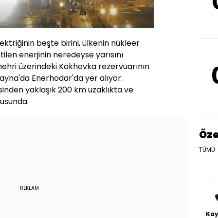
triğinin beşte birini, ülkenin nükleer
tilen enerjinin neredeyse yarısını
 nehri üzerindeki Kakhovka rezervuarının
ayna'da Enerhodar'da yer alıyor.
inden yaklaşık 200 km uzaklıkta ve
ğusunda.
Öze
TÜMÜ
REKLAM
Kay