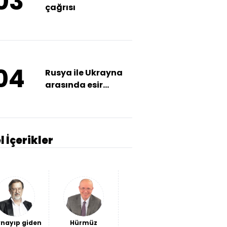
03
çağrısı
04
Rusya ile Ukrayna
arasında esir
takası
l İçerikler
nayıp giden
Hürmüz
Avantaj
Ceuta'da