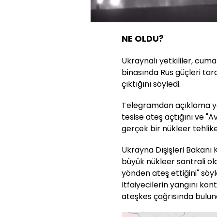
63.02%
Sesi
Aç
NE OLDU?
Ukraynalı yetkililer, cuma
binasında Rus güçleri t
çıktığını söyledi.
Telegramdan açıklama yap
tesise ateş açtığını ve "
gerçek bir nükleer tehlike
Ukrayna Dışişleri Bakanı
büyük nükleer santrali ol
yönden ateş ettiğini" söy
İtfaiyecilerin yangını kon
ateşkes çağrısında bulun