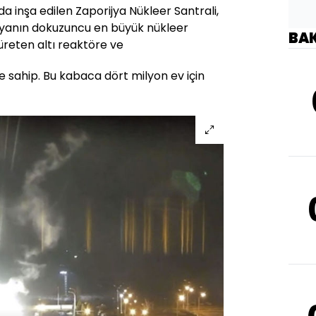
nda inşa edilen Zaporijya Nükleer Santrali,
nyanın dokuzuncu en büyük nükleer
BA
 üreten altı reaktöre ve
 sahip. Bu kabaca dört milyon ev için