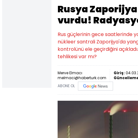
Rusya Zaporijya 
vurdu! Radyasyo
Rus güçlerinin gece saatlerinde y
nükleer santrali Zaporijya'da yangı
kontrolünü ele geçirdiğini açıklad
tehlikesi var mı?
Merve Elmacı
Giriş:
04.03.2
melmaci@haberturk.com
Güncellem
ABONE OL