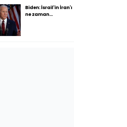
Biden: İsrail'in İran'ı
ne zaman
vuracağını
biliyorum