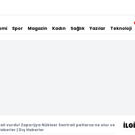
omi
Spor
Magazin
Kadın
Sağlık
Yazılar
Teknoloji
İLG
ali vurdu! Zaporijya Nükleer Santrali patlarsa ne olur ve
aberler | Dış Haberler