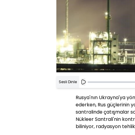
Sesli Dinle
Rusya'nın Ukrayna'ya yö
ederken, Rus güçlerinin y
santralinde çatışmalar so
Nükleer Santrali'nin kont
biliniyor, radyasyon tehli