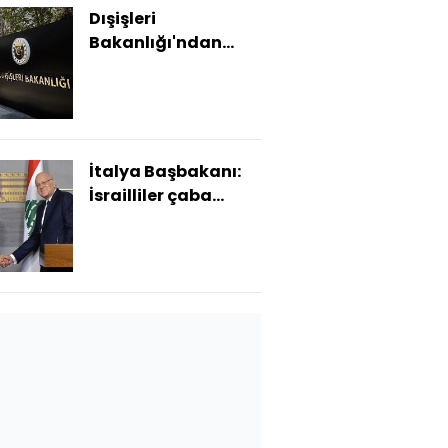
Dışişleri
Bakanlığı'ndan
İsrail'e tepki
İtalya Başbakanı:
İsrailliler çaba
göstermeli