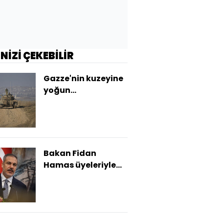
İNİZİ ÇEKEBİLİR
Gazze'nin kuzeyine
yoğun
bombardıman
Bakan Fidan
Hamas üyeleriyle
buluştu