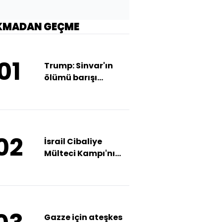
KMADAN GEÇME
01
Trump: Sinvar'ın
ölümü barışı
kolaylaştıracak
02
İsrail Cibaliye
Mülteci Kampı'nı
vurdu: 33 ölü, 85
yaralı
Gazze için ateşkes