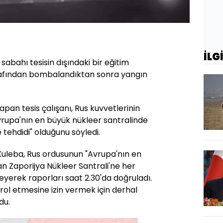
Oynatma
Hızı
İLG
 sabahı tesisin dışındaki bir eğitim
arafından bombalandıktan sonra yangın
an tesis çalışanı, Rus kuvvetlerinin
Avrupa'nın en büyük nükleer santralinde
 tehdidi" olduğunu söyledi.
 Kuleba, Rus ordusunun "Avrupa'nın en
an Zaporijya Nükleer Santrali'ne her
leyerek raporları saat 2.30'da doğruladı.
trol etmesine izin vermek için derhal
du.