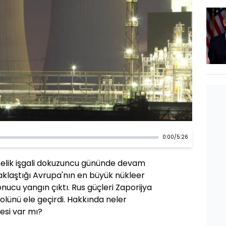
0:00
/
5:26
nelik işgali dokuzuncu gününde devam
aklaştığı Avrupa'nın en büyük nükleer
nucu yangın çıktı. Rus güçleri Zaporijya
rolünü ele geçirdi. Hakkında neler
kesi var mı?