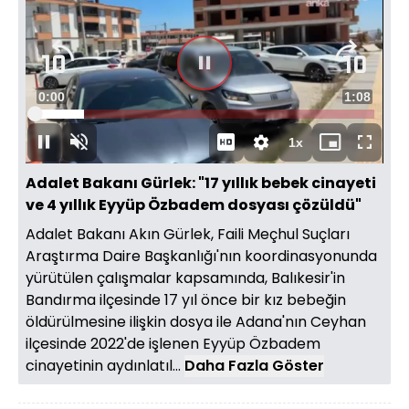
Süre
0:01
Toplam
1:08
Yüklendi
:
29.15%
Süre
1x
Duraklat
Sesi
Oynatma
Mini
Tam
Aç
Hızı
oynatıcı
Ekran
Adalet Bakanı Gürlek: "17 yıllık bebek cinayeti
ve 4 yıllık Eyyüp Özbadem dosyası çözüldü"
Adalet Bakanı Akın Gürlek, Faili Meçhul Suçları
Araştırma Daire Başkanlığı'nın koordinasyonunda
yürütülen çalışmalar kapsamında, Balıkesir'in
Bandırma ilçesinde 17 yıl önce bir kız bebeğin
öldürülmesine ilişkin dosya ile Adana'nın Ceyhan
ilçesinde 2022'de işlenen Eyyüp Özbadem
cinayetinin aydınlatıl...
Daha Fazla Göster