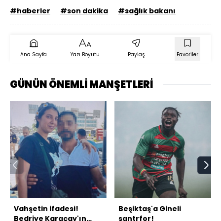
#haberler
#son dakika
#sağlık bakanı
Ana Sayfa
Yazı Boyutu
Paylaş
Favoriler
GÜNÜN ÖNEMLİ MANŞETLERİ
Vahşetin ifadesi!
Beşiktaş'a Gineli
Bedriye Karaçay'ın
santrfor!