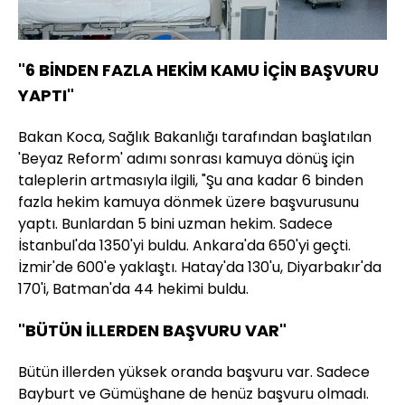
"6 BİNDEN FAZLA HEKİM KAMU İÇİN BAŞVURU
YAPTI"
Bakan Koca, Sağlık Bakanlığı tarafından başlatılan
'Beyaz Reform' adımı sonrası kamuya dönüş için
taleplerin artmasıyla ilgili, "Şu ana kadar 6 binden
fazla hekim kamuya dönmek üzere başvurusunu
yaptı. Bunlardan 5 bini uzman hekim. Sadece
İstanbul'da 1350'yi buldu. Ankara'da 650'yi geçti.
İzmir'de 600'e yaklaştı. Hatay'da 130'u, Diyarbakır'da
170'i, Batman'da 44 hekimi buldu.
"BÜTÜN İLLERDEN BAŞVURU VAR"
Bütün illerden yüksek oranda başvuru var. Sadece
Bayburt ve Gümüşhane de henüz başvuru olmadı.