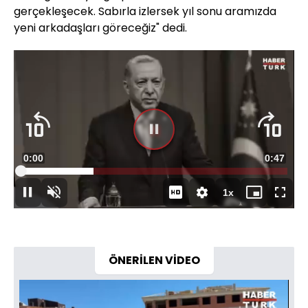
gerçekleşecek. Sabırla izlersek yıl sonu aramızda
yeni arkadaşları göreceğiz" dedi.
Süre
0:01
Toplam
0:47
Yüklendi
:
27.29%
Süre
1x
Duraklat
Sesi
Oynatma
Mini
Tam
Aç
Hızı
oynatıcı
Ekran
ÖNERİLEN VİDEO