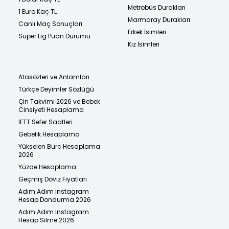
Metrobüs Durakları
1 Euro Kaç TL
Marmaray Durakları
Canlı Maç Sonuçları
Erkek İsimleri
Süper Lig Puan Durumu
Kız İsimleri
Atasözleri ve Anlamları
Türkçe Deyimler Sözlüğü
Çin Takvimi 2026 ve Bebek
Cinsiyeti Hesaplama
İETT Sefer Saatleri
Gebelik Hesaplama
Yükselen Burç Hesaplama
2026
Yüzde Hesaplama
Geçmiş Döviz Fiyatları
Adım Adım Instagram
Hesap Dondurma 2026
Adım Adım Instagram
Hesap Silme 2026