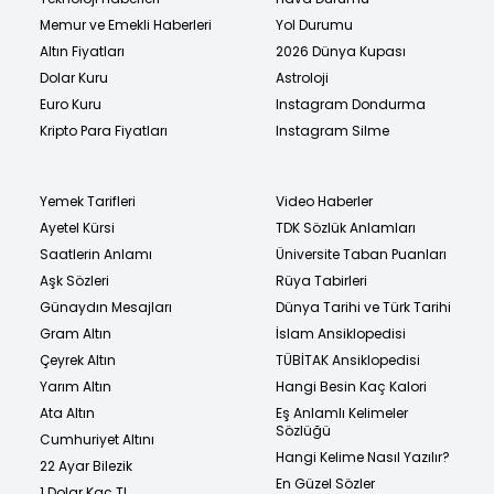
Memur ve Emekli Haberleri
Yol Durumu
Altın Fiyatları
2026 Dünya Kupası
Dolar Kuru
Astroloji
Euro Kuru
Instagram Dondurma
Kripto Para Fiyatları
Instagram Silme
Yemek Tarifleri
Video Haberler
Ayetel Kürsi
TDK Sözlük Anlamları
Saatlerin Anlamı
Üniversite Taban Puanları
Aşk Sözleri
Rüya Tabirleri
Günaydın Mesajları
Dünya Tarihi ve Türk Tarihi
Gram Altın
İslam Ansiklopedisi
Çeyrek Altın
TÜBİTAK Ansiklopedisi
Yarım Altın
Hangi Besin Kaç Kalori
Ata Altın
Eş Anlamlı Kelimeler
Sözlüğü
Cumhuriyet Altını
Hangi Kelime Nasıl Yazılır?
22 Ayar Bilezik
En Güzel Sözler
1 Dolar Kaç TL