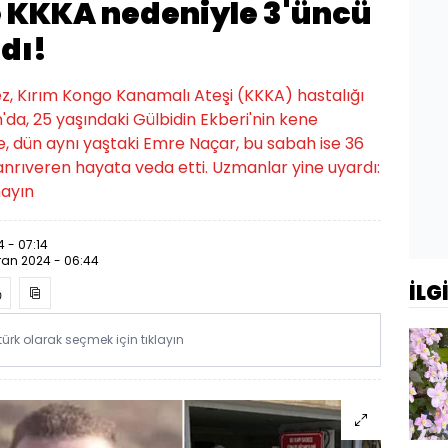
e KKKA nedeniyle 3'üncü
dı!
ez, Kırım Kongo Kanamalı Ateşi (KKKA) hastalığı
'da, 25 yaşındaki Gülbidin Ekberi'nin kene
te, dün aynı yaştaki Emre Naçar, bu sabah ise 36
Tanrıveren hayata veda etti. Uzmanlar yine uyardı:
mayın
 - 07:14
iran 2024 - 06:44
İLG
rk olarak seçmek için tıklayın