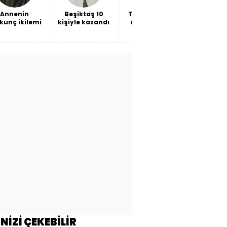
Annenin
Beşiktaş 10
THY bilançosu
İki "hain
kunç ikilemi
kişiyle kazandı
ne söylüyor?
mukadd
Savaşın
faturası mı,
büyümenin
maliyeti mi?
İNİZİ ÇEKEBİLİR