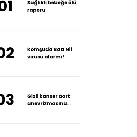
01
Sağlıklı bebeğe ölü
raporu
02
Komşuda Batı Nil
virüsü alarmı!
03
Gizli kanser aort
anevrizmasına
kapalı yöntemle
ameliyat