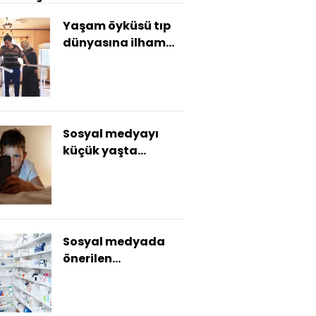
Yaşam öyküsü tıp
dünyasına ilham
oldu
Sosyal medyayı
küçük yaşta
kullananların
notları daha düşük
Sosyal medyada
önerilen
vitaminlere karşı
bilinç şart