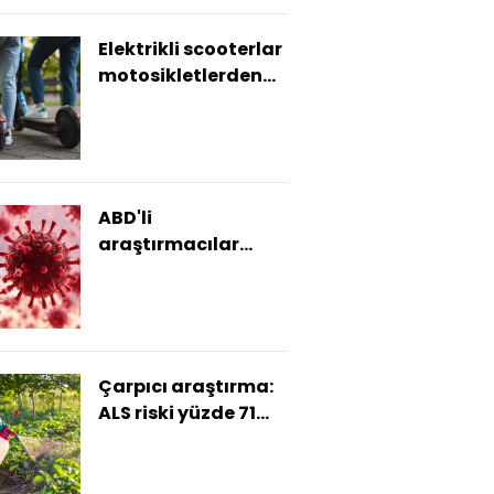
Elektrikli scooterlar
motosikletlerden
üç kat daha
tehlikeli
ABD'li
araştırmacılar
yapay zekayı
kullanarak yeni
virüsler üretti
Çarpıcı araştırma:
ALS riski yüzde 71
artıyor