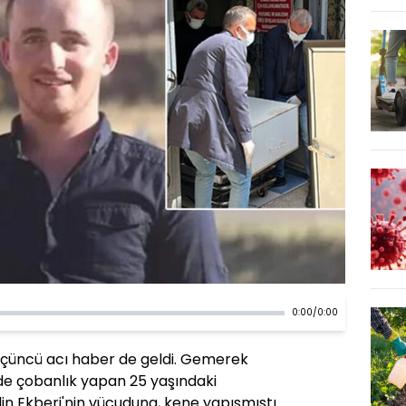
0:00
/
0:00
 üçüncü acı haber de geldi. Gemerek
ünde çobanlık yapan 25 yaşındaki
in Ekberi'nin vücuduna, kene yapışmıştı.