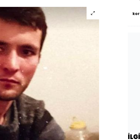
kor
İLG