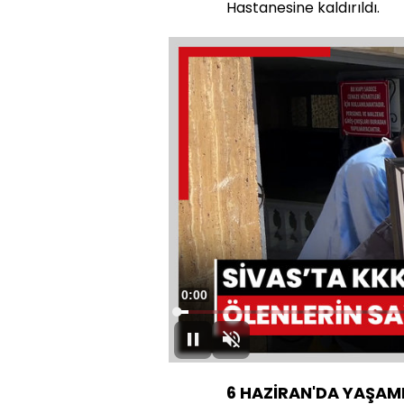
Hastanesine kaldırıldı.
Süre
0:00
Yüklendi
:
2.66%
Duraklat
Sesi
Aç
6 HAZİRAN'DA YAŞAMIN