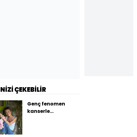
İNİZİ ÇEKEBİLİR
Genç fenomen
kanserle
mücadelesini
kaybetti