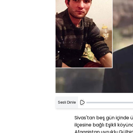
Sesli Dinle
Sivas'tan beş gün içinde
ilçesine bağlı Eşikli köy
Afganistan uyruklu Gülbid