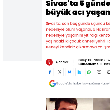
Sivas'ta 5 günd
büyük acı yaşan
Sivas'ta, son beş günde üçüncü k
nedeniyle ölüm yaşandı. 6 Haziran
nedeniyle yaşamını yitirdiği kent
yaşındaki iki çocuk annesi Şehri 
Keneyi kendiniz çıkarmaya çalış
Giriş:
10 Haziran 2024
Ajanslar
Güncelleme:
11 Haz
Google’da haber kaynağınızı Habertü