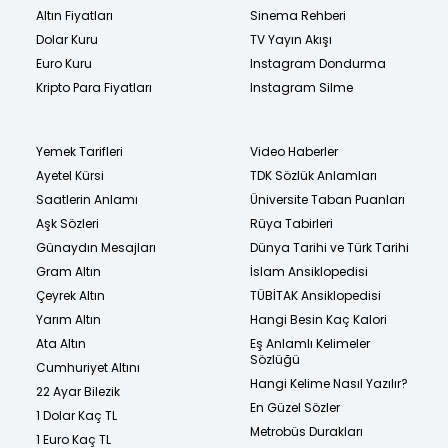
Altın Fiyatları
Sinema Rehberi
Dolar Kuru
TV Yayın Akışı
Euro Kuru
Instagram Dondurma
Kripto Para Fiyatları
Instagram Silme
Yemek Tarifleri
Video Haberler
Ayetel Kürsi
TDK Sözlük Anlamları
Saatlerin Anlamı
Üniversite Taban Puanları
Aşk Sözleri
Rüya Tabirleri
Günaydın Mesajları
Dünya Tarihi ve Türk Tarihi
Gram Altın
İslam Ansiklopedisi
Çeyrek Altın
TÜBİTAK Ansiklopedisi
Yarım Altın
Hangi Besin Kaç Kalori
Ata Altın
Eş Anlamlı Kelimeler
Sözlüğü
Cumhuriyet Altını
Hangi Kelime Nasıl Yazılır?
22 Ayar Bilezik
En Güzel Sözler
1 Dolar Kaç TL
Metrobüs Durakları
1 Euro Kaç TL