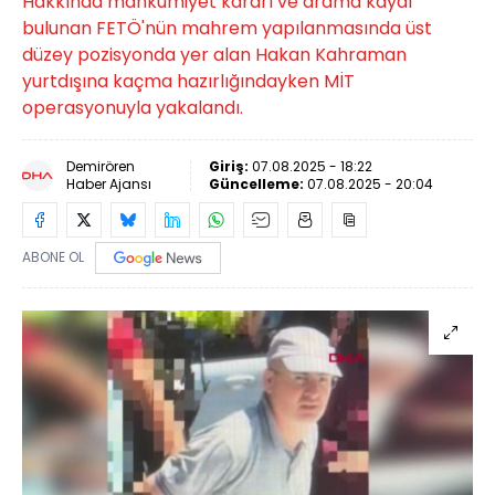
Hakkında mahkumiyet kararı ve arama kaydı
bulunan FETÖ'nün mahrem yapılanmasında üst
düzey pozisyonda yer alan Hakan Kahraman
yurtdışına kaçma hazırlığındayken MİT
operasyonuyla yakalandı.
Demirören
Giriş:
07.08.2025 - 18:22
Haber Ajansı
Güncelleme:
07.08.2025 - 20:04
ABONE OL