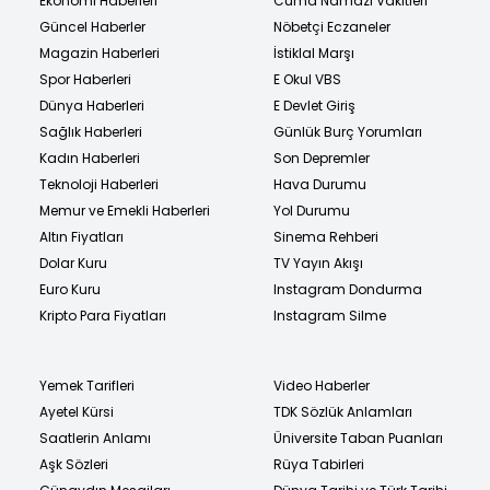
Ekonomi Haberleri
Cuma Namazı Vakitleri
Güncel Haberler
Nöbetçi Eczaneler
Magazin Haberleri
İstiklal Marşı
Spor Haberleri
E Okul VBS
Dünya Haberleri
E Devlet Giriş
Sağlık Haberleri
Günlük Burç Yorumları
Kadın Haberleri
Son Depremler
Teknoloji Haberleri
Hava Durumu
Memur ve Emekli Haberleri
Yol Durumu
Altın Fiyatları
Sinema Rehberi
Dolar Kuru
TV Yayın Akışı
Euro Kuru
Instagram Dondurma
Kripto Para Fiyatları
Instagram Silme
Yemek Tarifleri
Video Haberler
Ayetel Kürsi
TDK Sözlük Anlamları
Saatlerin Anlamı
Üniversite Taban Puanları
Aşk Sözleri
Rüya Tabirleri