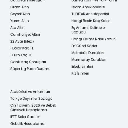
Günaydın Mesajları
Dünya Tarihi ve Türk Tarihi
Gram Altın
İslam Ansiklopedisi
Çeyrek Altın
TÜBİTAK Ansiklopedisi
Yarım Altın
Hangi Besin Kaç Kalori
Ata Altın
Eş Anlamlı Kelimeler
Sözlüğü
Cumhuriyet Altını
Hangi Kelime Nasıl Yazılır?
22 Ayar Bilezik
En Güzel Sözler
1 Dolar Kaç TL
Metrobüs Durakları
1 Euro Kaç TL
Marmaray Durakları
Canlı Maç Sonuçları
Erkek İsimleri
Süper Lig Puan Durumu
Kız İsimleri
Atasözleri ve Anlamları
Türkçe Deyimler Sözlüğü
Çin Takvimi 2026 ve Bebek
Cinsiyeti Hesaplama
İETT Sefer Saatleri
Gebelik Hesaplama