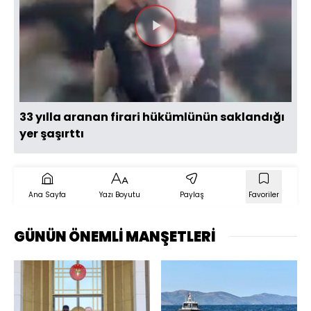
Videoyu
Oynat
33 yılla aranan firari hükümlünün saklandığı
yer şaşırttı
Ana Sayfa
Yazı Boyutu
Paylaş
Favoriler
GÜNÜN ÖNEMLİ MANŞETLERİ