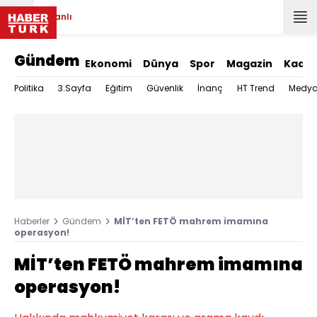
Canlı
Gündem
Ekonomi
Dünya
Spor
Magazin
Kadın
Politika
3.Sayfa
Eğitim
Güvenlik
İnanç
HT Trend
Medy
Haberler
Gündem
MİT’ten FETÖ mahrem imamına
operasyon!
MİT’ten FETÖ mahrem imamına
operasyon!