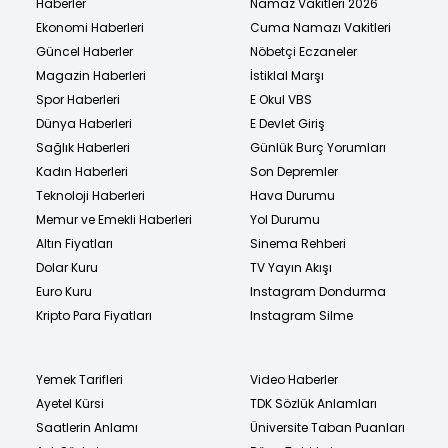
Haberler
Namaz Vakitleri 2026
Ekonomi Haberleri
Cuma Namazı Vakitleri
Güncel Haberler
Nöbetçi Eczaneler
Magazin Haberleri
İstiklal Marşı
Spor Haberleri
E Okul VBS
Dünya Haberleri
E Devlet Giriş
Sağlık Haberleri
Günlük Burç Yorumları
Kadın Haberleri
Son Depremler
Teknoloji Haberleri
Hava Durumu
Memur ve Emekli Haberleri
Yol Durumu
Altın Fiyatları
Sinema Rehberi
Dolar Kuru
TV Yayın Akışı
Euro Kuru
Instagram Dondurma
Kripto Para Fiyatları
Instagram Silme
Yemek Tarifleri
Video Haberler
Ayetel Kürsi
TDK Sözlük Anlamları
Saatlerin Anlamı
Üniversite Taban Puanları