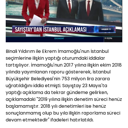
Yüklendi
:
68.68%
Sesi
Oynatma
Aç
Hızı
Binali Yıldırım ile Ekrem İmamoğlu'nun İstanbul
seçimlerine ilişkin yaptığı oturumdaki iddialar
tartışılıyor. İmamoğlu'nun 2017 yılına ilişkin ekim 2018
yılında yayımlanan raporu göstererek, İstanbul
Büyükşehir Belediyesi'nin 753 milyon lira zarara
uğratıldığını iddia etmişti. Sayıştay 23 Mayıs'ta
yaptığı açıklama da tekrar gündeme gelirken,
açıklamadaki "2019 yılına ilişkin denetim süreci henüz
başlamamıştır. 2018 yılı denetimleri ise henüz
sonuçlanmamış olup bu yıla ilişkin raporlama süreci
devam etmektedir" ifadeleri hatırlatıldı.