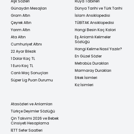
Aşk Sözleri
Rüya Tabirleri
Günaydın Mesajları
Dünya Tarihi ve Türk Tarihi
Gram Altın
İslam Ansiklopedisi
Çeyrek Altın
TÜBİTAK Ansiklopedisi
Yarım Altın
Hangi Besin Kaç Kalori
Ata Altın
Eş Anlamlı Kelimeler
Sözlüğü
Cumhuriyet Altını
Hangi Kelime Nasıl Yazılır?
22 Ayar Bilezik
En Güzel Sözler
1 Dolar Kaç TL
Metrobüs Durakları
1 Euro Kaç TL
Marmaray Durakları
Canlı Maç Sonuçları
Erkek İsimleri
Süper Lig Puan Durumu
Kız İsimleri
Atasözleri ve Anlamları
Türkçe Deyimler Sözlüğü
Çin Takvimi 2026 ve Bebek
Cinsiyeti Hesaplama
İETT Sefer Saatleri