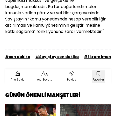
yapılması maksatlı ve gerçeklerle
bağdaşmamaktadır. Bu tür değerlendirmeler
kanunla verilen görev ve yetkiler çerçevesinde
Sayıştay’ın “kamu yönetiminde hesap verebilirliğin
artırılması ve kamu yönetiminin geliştirilmesine
katkı sağlama” fonksiyonuna zarar vermektedir."
#son dakika
#Sayıştay son dakika
#Ekrem İmamo
Ana Sayfa
Yazı Boyutu
Paylaş
Favoriler
GÜNÜN ÖNEMLİ MANŞETLERİ