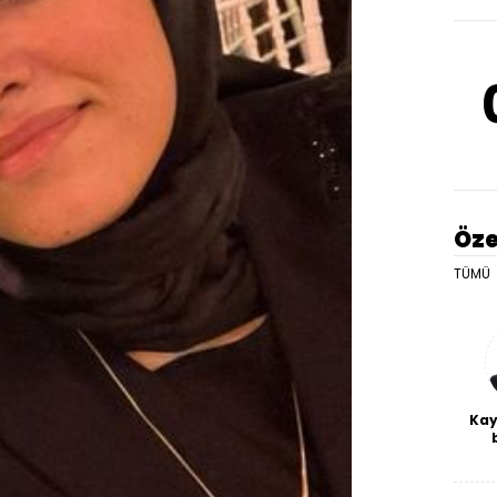
Öze
TÜMÜ
Kay
De
haf
a