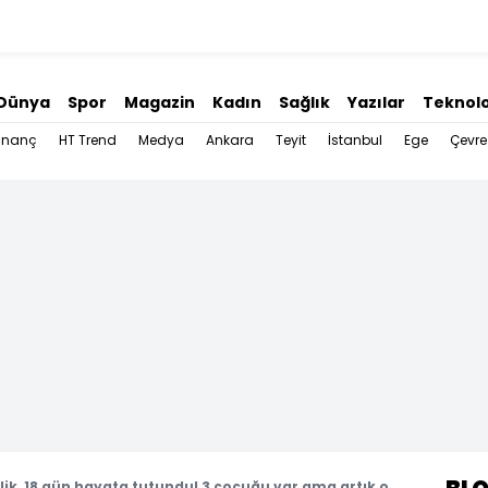
Dünya
Spor
Magazin
Kadın
Sağlık
Yazılar
Teknolo
İnanç
HT Trend
Medya
Ankara
Teyit
İstanbul
Ege
Çevre
lik, 18 gün hayata tutundu! 3 çocuğu var ama artık o