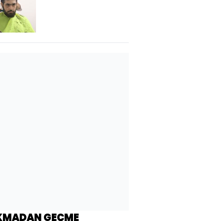
KMADAN GEÇME