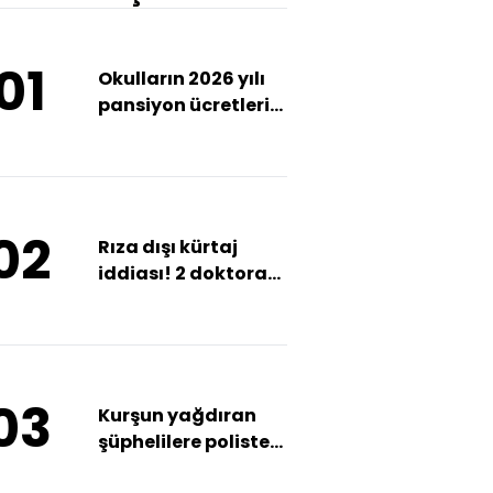
01
Okulların 2026 yılı
pansiyon ücretleri
belirlendi
02
Rıza dışı kürtaj
iddiası! 2 doktora
adli kontrol kararı
03
Kurşun yağdıran
şüphelilere polisten
pusu!