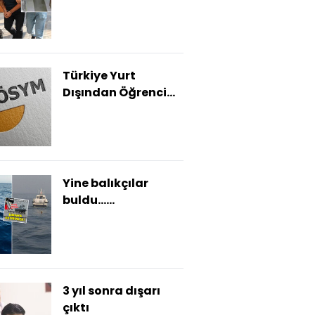
tekmelemişti...
Hakim kararını
açıkladı!
Türkiye Yurt
Dışından Öğrenci
Kabul Sınavı pazar
günü yapılacak
Yine balıkçılar
buldu...
Karadeniz'de
teçhizat bereketi!
3 yıl sonra dışarı
çıktı