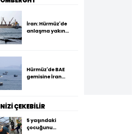
OOMBERGHT
İran: Hürmüz'de
anlaşma yakın
ancak şartlar
yerine gelmeli
Hürmüz'de BAE
gemisine İran
saldırısı
İNİZİ ÇEKEBİLİR
5 yaşındaki
çocuğunu