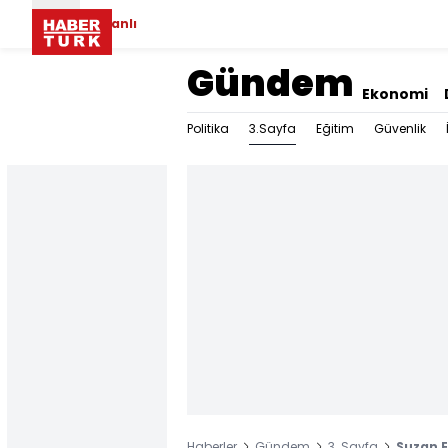
Canlı
Gündem
Ekonomi
3.Sayfa
Politika
Eğitim
Güvenlik
Haberler
Gündem
3. Sayfa
Suzan E