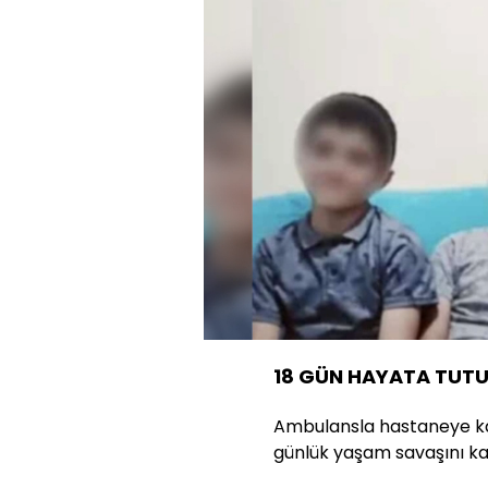
Yüklend
64.88%
Sesi
Aç
18 GÜN HAYATA TUT
Ambulansla hastaneye kald
günlük yaşam savaşını ka