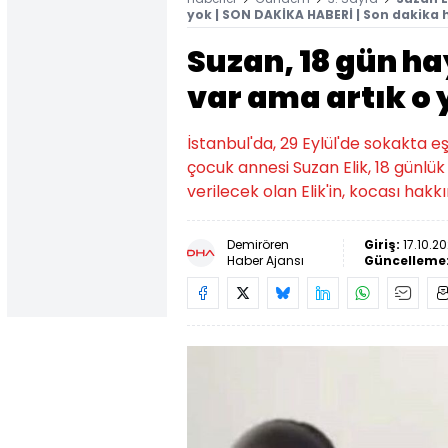
yok | SON DAKİKA HABERİ | Son dakika 
Suzan, 18 gün h
var ama artık o 
İstanbul'da, 29 Eylül'de sokakta e
çocuk annesi Suzan Elik, 18 günlü
verilecek olan Elik'in, kocası hakk
Demirören
Giriş:
17.10.20
Haber Ajansı
Güncelleme