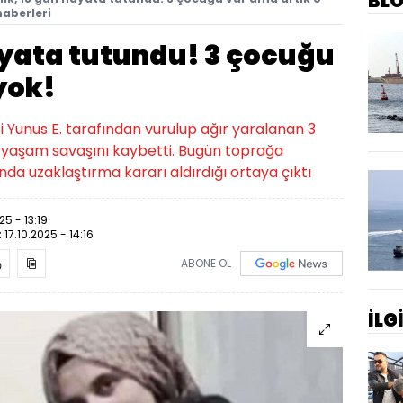
BL
haberleri
ayata tutundu! 3 çocuğu
yok!
şi Yunus E. tarafından vurulup ağır yaralanan 3
k yaşam savaşını kaybetti. Bugün toprağa
ında uzaklaştırma kararı aldırdığı ortaya çıktı
25 - 13:19
:
17.10.2025 - 14:16
ABONE OL
İLG