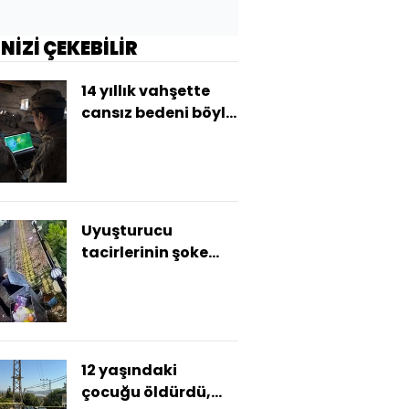
İNİZİ ÇEKEBİLİR
14 yıllık vahşette
cansız bedeni böyle
bulundu!
Uyuşturucu
tacirlerinin şoke
eden yöntemi!
12 yaşındaki
çocuğu öldürdü,