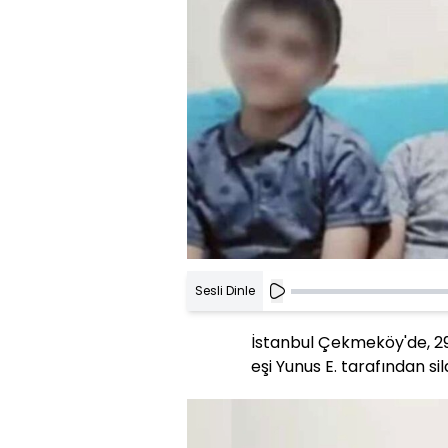
Sesli Dinle
İstanbul Çekmeköy'de, 29
eşi Yunus E. tarafından si