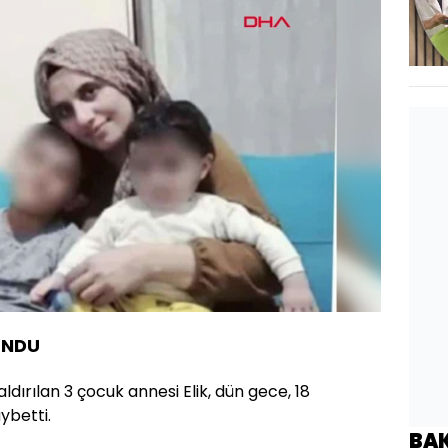
i
:
Oynatma
Hızı
UNDU
ırılan 3 çocuk annesi Elik, dün gece, 18
ybetti.
BA