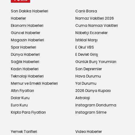
Son Dakika Haberleri
Canlı Borsa
Haberler
Namaz Vakitleri 2026
Ekonomi Haberleri
Cuma Namazı Vakitleri
Güncel Haberler
Nöbetçi Eczaneler
Magazin Haberleri
İstiklal Marşı
Spor Haberleri
E Okul VBS
Dünya Haberleri
E Devlet Giriş
Sağlık Haberleri
Günlük Burç Yorumları
Kadın Haberleri
Son Depremler
Teknoloji Haberleri
Hava Durumu
Memur ve Emekli Haberleri
Yol Durumu
Altın Fiyatları
2026 Dünya Kupası
Dolar Kuru
Astroloji
Euro Kuru
Instagram Dondurma
Kripto Para Fiyatları
Instagram Silme
Yemek Tarifleri
Video Haberler