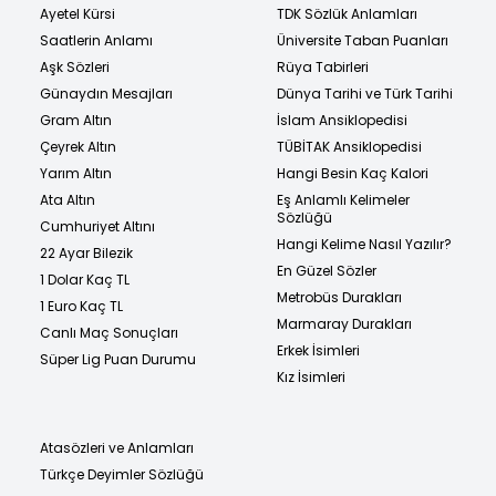
Ayetel Kürsi
TDK Sözlük Anlamları
Saatlerin Anlamı
Üniversite Taban Puanları
Aşk Sözleri
Rüya Tabirleri
Günaydın Mesajları
Dünya Tarihi ve Türk Tarihi
Gram Altın
İslam Ansiklopedisi
Çeyrek Altın
TÜBİTAK Ansiklopedisi
Yarım Altın
Hangi Besin Kaç Kalori
Ata Altın
Eş Anlamlı Kelimeler
Sözlüğü
Cumhuriyet Altını
Hangi Kelime Nasıl Yazılır?
22 Ayar Bilezik
En Güzel Sözler
1 Dolar Kaç TL
Metrobüs Durakları
1 Euro Kaç TL
Marmaray Durakları
Canlı Maç Sonuçları
Erkek İsimleri
Süper Lig Puan Durumu
Kız İsimleri
Atasözleri ve Anlamları
Türkçe Deyimler Sözlüğü