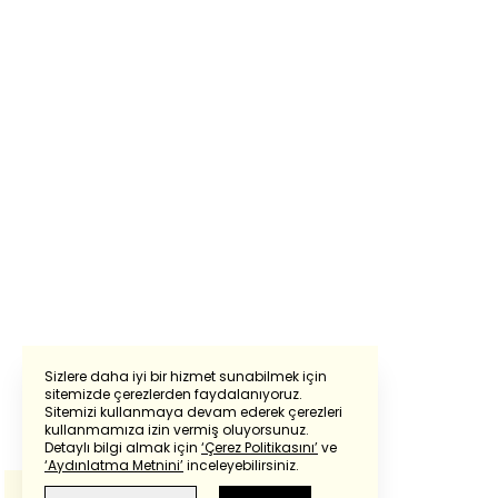
Sizlere daha iyi bir hizmet sunabilmek için
sitemizde çerezlerden faydalanıyoruz.
Sitemizi kullanmaya devam ederek çerezleri
Powered by
Translate
kullanmamıza izin vermiş oluyorsunuz.
Detaylı bilgi almak için
‘Çerez Politikasını’
ve
‘Aydınlatma Metnini’
inceleyebilirsiniz.
Bu çeviride
Google Translete
kullanılmıştır.