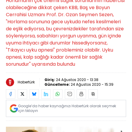
Horlamanın çok önemli sağlık sorunlarının habercisi
olabileceğine dikkat çeken KBB, Baş ve Boyun
Cerrahisi Uzmanı Prof. Dr. Ozan Seymen Sezen,
"Horlama sorununa gece uykuda nefes kesilmeleri
de eşlik ediyorsa, bu çevrenizdekiler tarafından size
söyleniyorsa, sabahları yorgun uyanma, gün içinde
uyuma ihtiyacı gibi durumlar hissediyorsanız,
"Tıkayıcı uyku apnesi" probleminiz olabilir. Uyku
apnesi, kalp sağlığı kadar önemli bir sağlık
sorunudur" uyarısında bulundu
Giriş:
24 Ağustos 2020 - 13:38
Habertürk
Güncelleme:
24 Ağustos 2020 - 15:39
Google’da haber kaynağınızı Habertürk olarak seçmek
için tıklayın