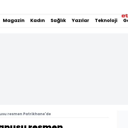
Magazin
Kadın
Sağlık
Yazılar
Teknoloji
G
usu resmen Patrikhane'de
tapusu resmen