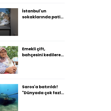
İstanbul'un
sokaklarında pati
izleri
Emekli çift,
bahçesini kedilere
yuva yaptı
Saros'a batırıldı!
"Dünyada çok fazla
örneği yok"