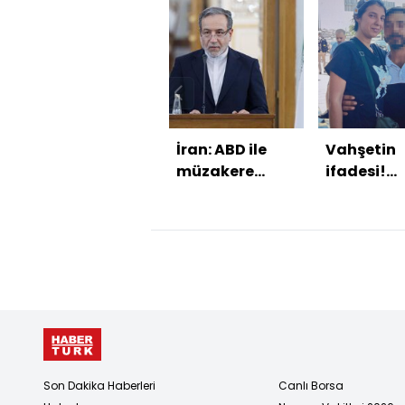
İran: ABD ile
Vahşetin
müzakere
ifadesi!
yürütmüyoruz
Bedriye
Karaçay'ı
katilinde
donduran
itiraf!
Son Dakika Haberleri
Canlı Borsa