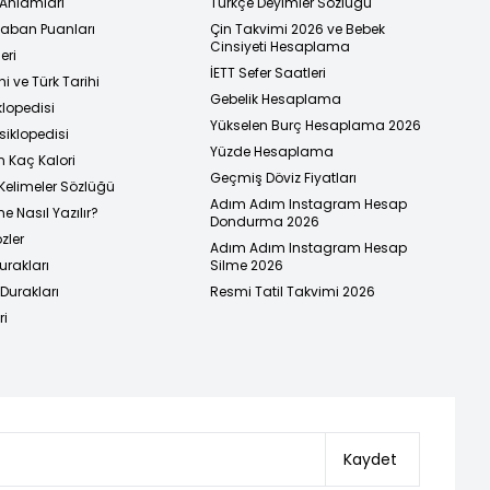
 Anlamları
Türkçe Deyimler Sözlüğü
 Taban Puanları
Çin Takvimi 2026 ve Bebek
Cinsiyeti Hesaplama
eri
İETT Sefer Saatleri
i ve Türk Tarihi
Gebelik Hesaplama
klopedisi
Yükselen Burç Hesaplama 2026
siklopedisi
Yüzde Hesaplama
n Kaç Kalori
Geçmiş Döviz Fiyatları
Kelimeler Sözlüğü
Adım Adım Instagram Hesap
e Nasıl Yazılır?
Dondurma 2026
zler
Adım Adım Instagram Hesap
urakları
Silme 2026
urakları
Resmi Tatil Takvimi 2026
ri
Kaydet