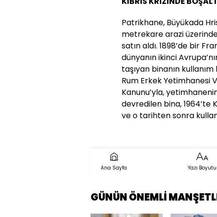
KIBRIS KRİZİNDE BOŞALT
Patrikhane, Büyükada Hri
metrekare arazi üzerinde
satın aldı. 1898’de bir Fran
dünyanın ikinci Avrupa’nı
taşıyan binanın kullanım
Rum Erkek Yetimhanesi Vak
Kanunu’yla, yetimhanenin t
devredilen bina, 1964’te K
ve o tarihten sonra kulla
Ana Sayfa
Yazı Boyutu
GÜNÜN ÖNEMLİ MANŞETL