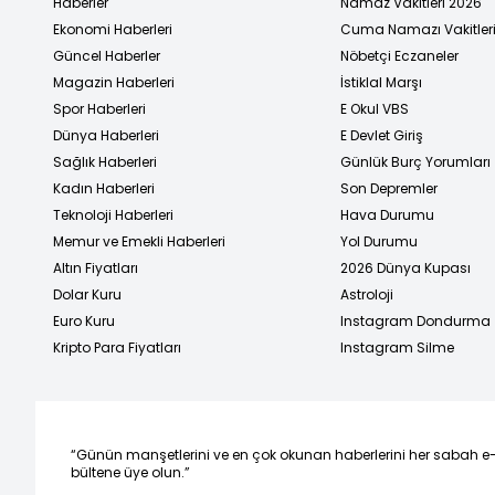
Haberler
Namaz Vakitleri 2026
Ekonomi Haberleri
Cuma Namazı Vakitler
Güncel Haberler
Nöbetçi Eczaneler
Magazin Haberleri
İstiklal Marşı
Spor Haberleri
E Okul VBS
Dünya Haberleri
E Devlet Giriş
Sağlık Haberleri
Günlük Burç Yorumları
Kadın Haberleri
Son Depremler
Teknoloji Haberleri
Hava Durumu
Memur ve Emekli Haberleri
Yol Durumu
Altın Fiyatları
2026 Dünya Kupası
Dolar Kuru
Astroloji
Euro Kuru
Instagram Dondurma
Kripto Para Fiyatları
Instagram Silme
“Günün manşetlerini ve en çok okunan haberlerini her sabah e
bültene üye olun.”