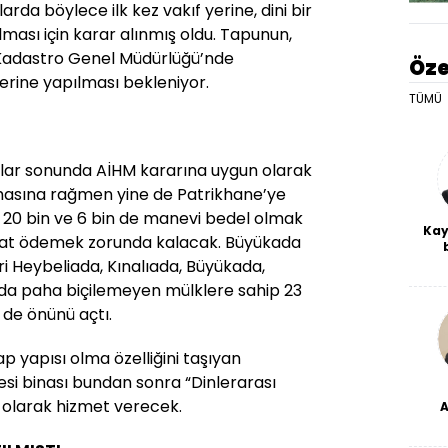
rda böylece ilk kez vakıf yerine, dini bir
ması için karar alınmış oldu. Tapunun,
Kadastro Genel Müdürlüğü’nde
Öze
üzerine yapılması bekleniyor.
TÜMÜ
valar sonunda AİHM kararına uygun olarak
asına rağmen yine de Patrikhane’ye
20 bin ve 6 bin de manevi bedel olmak
Kay
inat ödemek zorunda kalacak. Büyükada
De
i Heybeliada, Kınalıada, Büyükada,
haf
da paha biçilemeyen mülklere sahip 23
a
bl
 de önünü açtı.
 yapısı olma özelliğini taşıyan
i binası bundan sonra “Dinlerarası
” olarak hizmet verecek.
dü