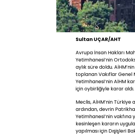
Sultan UÇAR/AHT
Avrupa İnsan Hakları Ma
Yetimhanesi’nin Ortodoks 
aylık süre doldu. AİHM’ni
toplanan Vakıflar Genel 
Yetimhanesi’nin AİHM kar
için oybirliğiyle karar aldı.
Meclis, AİHM’nin Türkiye 
ardından, devrin Patrikh
Yetimhanesi’nin vakfına y
kesinleşen kararın uygul
yapılması için Dışişleri B