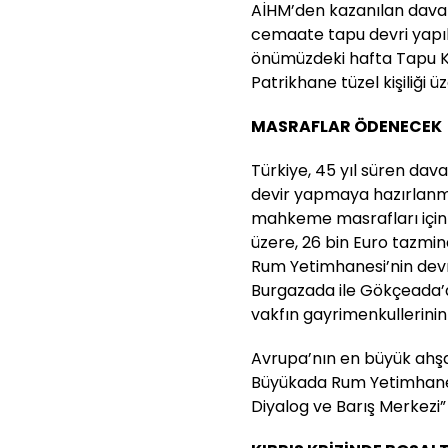
AİHM’den kazanılan davala
cemaate tapu devri yapıl
önümüzdeki hafta Tapu 
Patrikhane tüzel kişiliği 
MASRAFLAR ÖDENECEK
Türkiye, 45 yıl süren da
devir yapmaya hazırlanm
mahkeme masrafları için 
üzere, 26 bin Euro tazm
Rum Yetimhanesi’nin devr
Burgazada ile Gökçeada’
vakfın gayrimenkullerinin
Avrupa’nın en büyük ahşap
Büyükada Rum Yetimhanes
Diyalog ve Barış Merkezi