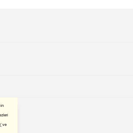
çin
zleri
’
ve