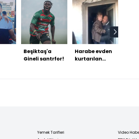
Beşiktaş'a
Harabe evden
Bern
Gineli santrfor!
kurtarılan
Silv
küçük Nazar'ın
Güle
n
fotoğrafları
övgü
n kan
ortaya çıktı
Yemek Tarifleri
Video Habe