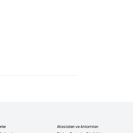
ardo
Biden'ın
Mücteba
a'dan Arda
kanserinin
Hamaney'in
r'e büyük
yayıldığı
"ilk videosu"
!
açıklandı
gizemi
bitirmedi
rler
Atasözleri ve Anlamları