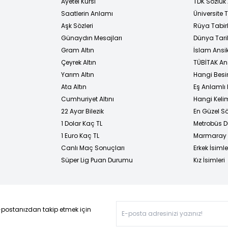
Ayetel Kürsi
TDK Sözlük
i
Saatlerin Anlamı
Üniversite
Aşk Sözleri
Rüya Tabirl
Günaydın Mesajları
Dünya Tarih
Gram Altın
İslam Ansi
Çeyrek Altın
TÜBİTAK An
Yarım Altın
Hangi Besi
Ata Altın
Eş Anlamlı 
Cumhuriyet Altını
Hangi Kelim
22 Ayar Bilezik
En Güzel Sö
1 Dolar Kaç TL
Metrobüs D
1 Euro Kaç TL
Marmaray D
Canlı Maç Sonuçları
Erkek İsimle
Süper Lig Puan Durumu
Kız İsimleri
-postanızdan takip etmek için