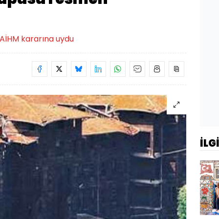
, AİHM kararına uydu
İLG