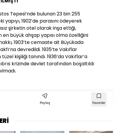
ILMIŞTI
stos Tepesi’nde bulunan 23 bin 255
ki yapıyı, 1902’de parasını ödeyerek
sız şirketin otel olarak inşa ettiği,
n en büyük ahşap yapısı olma özelliğini
 hakkı, 1903’te cemaate ait Büyükada
fı’na devredildi. 1935’te Vakıflar
üzel kişiliği tanındı. 1936’da Vakıflar’a
ıbrıs krizinde devlet tarafından boşaltıldı
nılmadı.
Paylaş
Favoriler
ERİ