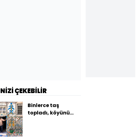
İNİZİ ÇEKEBİLİR
Binlerce taş
topladı, köyünü
müzeye çevirdi