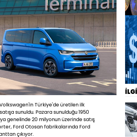
İLG
Volkswagen'in Türkiye'de üretilen ilk
satışa sunuldu. Pazara sunulduğu 1950
ya genelinde 20 milyonun üzerinde satış
ter, Ford Otosan fabrikalarında Ford
anttan çıkıyor.