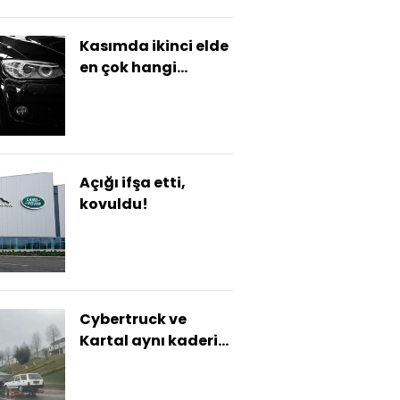
Kasımda ikinci elde
en çok hangi
markalar satıldı?
Açığı ifşa etti,
kovuldu!
Cybertruck ve
Kartal aynı kaderi
paylaştı