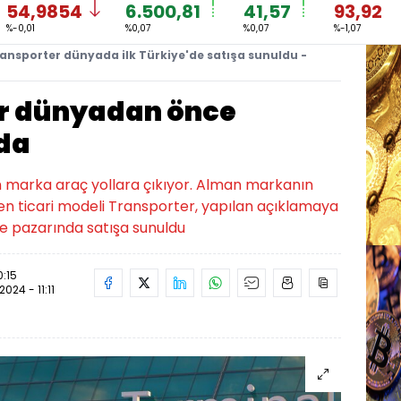
54,9854
6.500,81
41,57
93,92
%-0,01
%0,07
%0,07
%-1,07
ransporter dünyada ilk Türkiye'de satışa sunuldu -
er dünyadan önce
nda
en marka araç yollara çıkıyor. Alman markanın
en ticari modeli Transporter, yapılan açıklamaya
e pazarında satışa sunuldu
0:15
2024 - 11:11