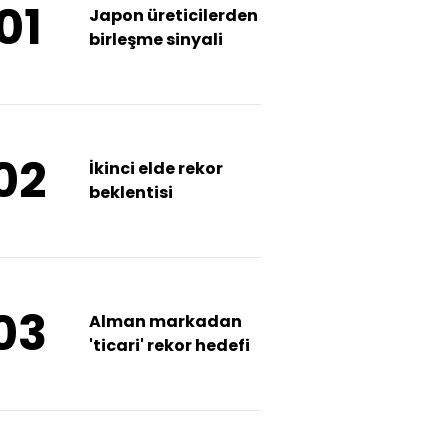
01
Japon üreticilerden
birleşme sinyali
02
İkinci elde rekor
beklentisi
03
Alman markadan
'ticari' rekor hedefi