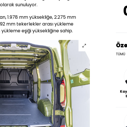
olarak sunuluyor.
an, 1.978 mm yüksekliğe, 2.275 mm
1.392 mm tekerlekler arası yükleme
yükleme eşiği yüksekliğine sahip.
Öze
TÜMÜ
Kay
De
haf
a
bl