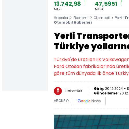
13.742,98
47,5951
%0,29
%0,04
Haberler
Ekonomi
Otomobil
Yerli T
Otomobil Haberleri
Yerli Transport
Türkiye yolları
Türkiye'de üretilen ilk Volkswag
Ford Otosan fabrikalarında üretil
göre tüm dünyada ilk önce Türkiy
Giriş:
20.12.2024 - 1
Habertürk
Güncelleme:
20.12.
ABONE OL