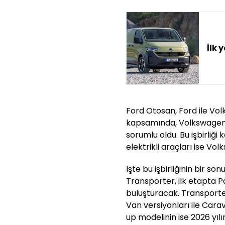
İlk 
Ford Otosan, Ford ile Volk
kapsamında, Volkswagen'in
sorumlu oldu. Bu işbirliğ
elektrikli araçları ise Vol
İşte bu işbirliğinin bir so
Transporter, ilk etapta P
buluşturacak. Transporter
Van versiyonları ile Cara
up modelinin ise 2026 yıl