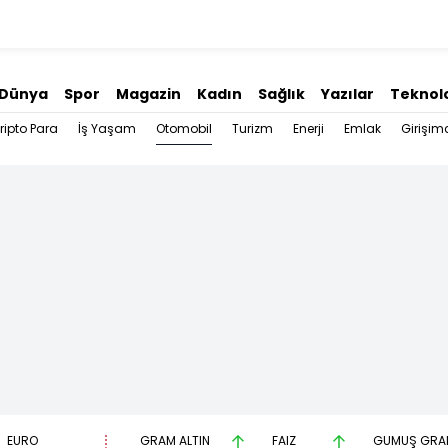
Dünya
Spor
Magazin
Kadın
Sağlık
Yazılar
Teknolo
Otomobil
ripto Para
İş Yaşam
Turizm
Enerji
Emlak
Girişimc
EURO
GRAM ALTIN
FAİZ
GÜMÜŞ GRA