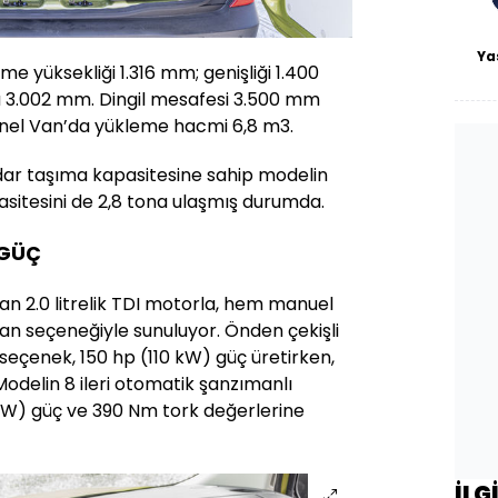
Ya
 yüksekliği 1.316 mm; genişliği 1.400
3.002 mm. Dingil mesafesi 3.500 mm
anel Van’da yükleme hacmi 6,8 m3.
ar taşıma kapasitesine sahip modelin
sitesini de 2,8 tona ulaşmış durumda.
 GÜÇ
an 2.0 litrelik TDI motorla, hem manuel
n seçeneğiyle sunuluyor. Önden çekişli
 seçenek, 150 hp (110 kW) güç üretirken,
Modelin 8 ileri otomatik şanzımanlı
 kW) güç ve 390 Nm tork değerlerine
İLG