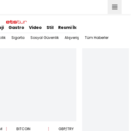
ji
Gastro
Video
Stil
Resmi İlanlar
ilik
Sigorta
Sosyal Güvenlik
Alışveriş
Tüm Haberler
M
BITCOIN
GBP/TRY
EUR/USD
B