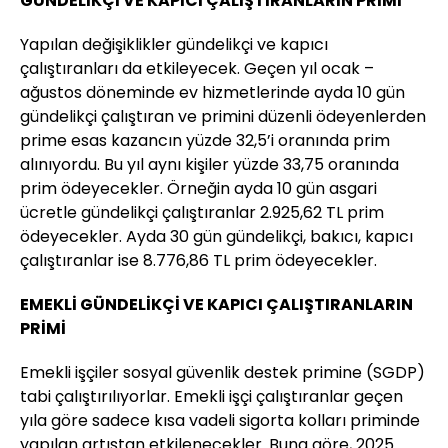
GÜNDELİKÇİ VE KAPICI ÇALIŞTIRANLARIN PRİMİ
Yapılan değişiklikler gündelikçi ve kapıcı
çalıştıranları da etkileyecek. Geçen yıl ocak –
ağustos döneminde ev hizmetlerinde ayda 10 gün
gündelikçi çalıştıran ve primini düzenli ödeyenlerden
prime esas kazancın yüzde 32,5’i oranında prim
alınıyordu. Bu yıl aynı kişiler yüzde 33,75 oranında
prim ödeyecekler. Örneğin ayda 10 gün asgari
ücretle gündelikçi çalıştıranlar 2.925,62 TL prim
ödeyecekler. Ayda 30 gün gündelikçi, bakıcı, kapıcı
çalıştıranlar ise 8.776,86 TL prim ödeyecekler.
EMEKLİ GÜNDELİKÇİ VE KAPICI ÇALIŞTIRANLARIN
PRİMİ
Emekli işçiler sosyal güvenlik destek primine (SGDP)
tabi çalıştırılıyorlar. Emekli işçi çalıştıranlar geçen
yıla göre sadece kısa vadeli sigorta kolları priminde
yapılan artıştan etkilenecekler. Buna göre, 2025