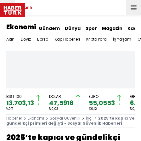
Canlı
Ekonomi
Gündem
Dünya
Spor
Magazin
Kadı
Altın
Döviz
Borsa
Kap Haberleri
Kripto Para
İş Yaşam
O
BIST 100
DOLAR
EURO
GRAM 
13.703,13
47,5916
55,0553
6.5
%0,11
%0,03
%0,12
%0,71
Haberler
Ekonomi
Sosyal Güvenlik
İşçi
2025’te kapıcı ve
gündelikçi primleri değişti - Sosyal Güvenlik Haberleri
2025’te kapıcı ve gündelikçi