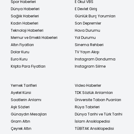
Spor Haberleri
E Okul VBS
Dünya Haberleri
E Devlet Giriş
Sağlık Haberleri
Günlük Burç Yorumları
Kadın Haberleri
Son Depremler
Teknoloji Haberleri
Hava Durumu
Memur ve Emekli Haberleri
Yol Durumu
Altın Fiyatları
Sinema Rehberi
Dolar Kuru
TV Yayın Akışı
Euro Kuru
Instagram Dondurma
Kripto Para Fiyatları
Instagram Silme
Yemek Tarifleri
Video Haberler
Ayetel Kürsi
TDK Sözlük Anlamları
Saatlerin Anlamı
Üniversite Taban Puanları
Aşk Sözleri
Rüya Tabirleri
Günaydın Mesajları
Dünya Tarihi ve Türk Tarihi
Gram Altın
İslam Ansiklopedisi
Çeyrek Altın
TÜBİTAK Ansiklopedisi