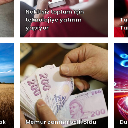
Nakitsiz toplum için
teknolojiye yatırım
Ta
yapıyor
Tü
ak
Memur zammı belli oldu
Dün