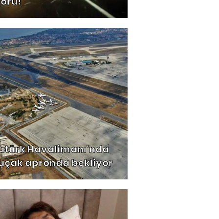
rörü!
atürk Havalimanı'nda
 uçak apronda bekliyor