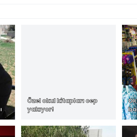
Özel okul kitapları cep
Ok
ı
yakıyor!
ba