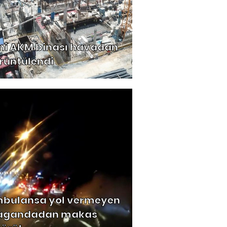
ni AKM binası havadan
rüntülendi
bulansa yol vermeyen
gandadan makas