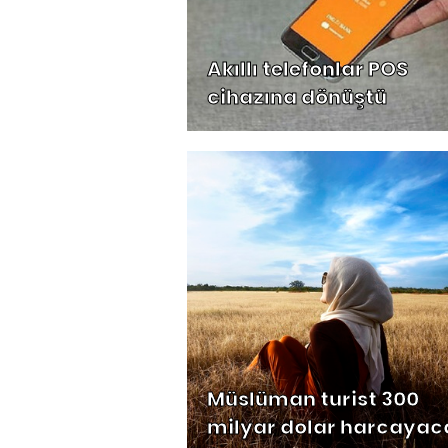
Akıllı telefonlar POS
cihazına dönüştü
Müslüman turist 300
milyar dolar harcayac