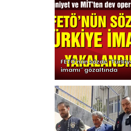
FETÖ'nün sözde "Türkiy
imamı" gözaltında