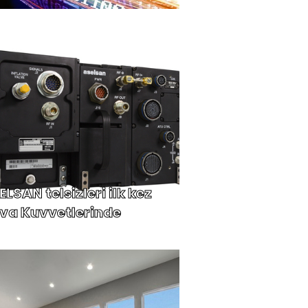
LSAN telsizleri ilk kez
va Kuvvetlerinde