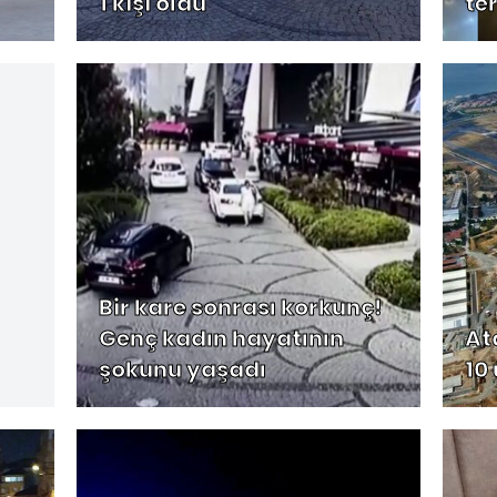
1 kişi öldü
te
Bir kare sonrası korkunç!
Genç kadın hayatının
At
şokunu yaşadı
10