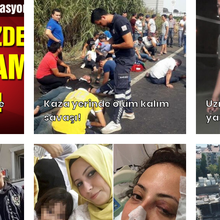
e
Kaza yerinde ölüm kalım
Uz
savaşı!
ya