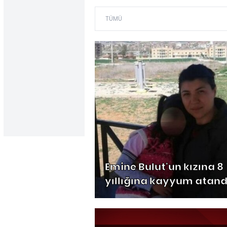
Emine Bulut'un kızına 8
yıllığına kayyum atand