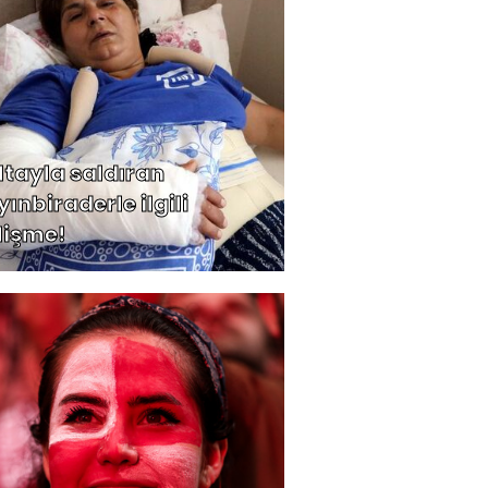
ltayla saldıran
ınbiraderle ilgili
lişme!