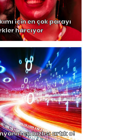
kımı için en çok parayı
rkler harcıyor
yanın en hızlısı artık o!