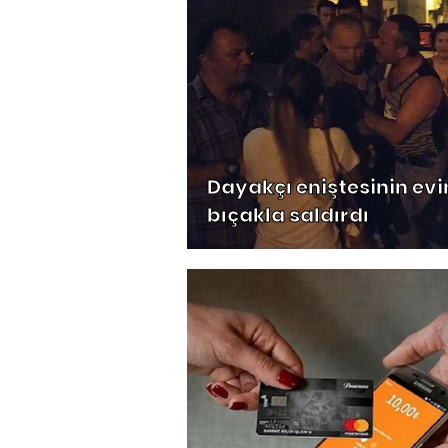
Dayakçı eniştesinin evi
bıçakla saldırdı