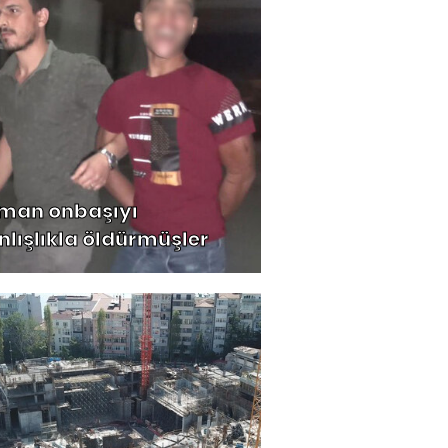
man onbaşıyı
nlışlıkla öldürmüşler