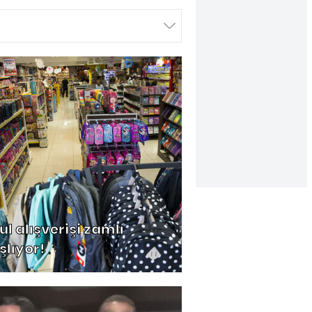
ul alışverişi zamlı
şlıyor!