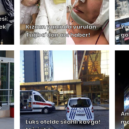
si:
mek
Kızının yanında vurulan
Ye
Tuğba'dan acı haber!
gö
Am
Lüks otelde silahlı kavga!
ma