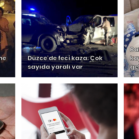
Ba
ne
Düzce'de feci kaza: Çok
kay
sayıda yaralı var
ge