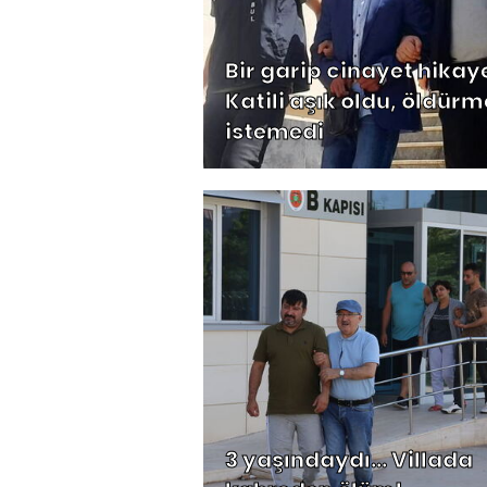
Bir garip cinayet hikaye
Katili aşık oldu, öldür
istemedi
3 yaşındaydı... Villada