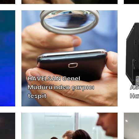
HAVELSAN Genel
Müdürü'nden çarpıcı
ASE
tespit
Ha