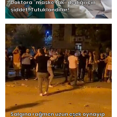
Doktora "maske tak" dediği için
şiddet! Tutuklandılar!
Salgına rağmen uzun eşek oynayıp