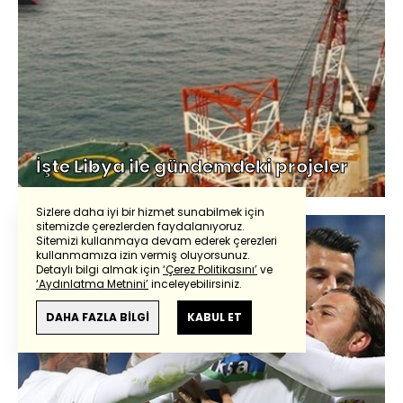
İşte Libya ile gündemdeki projeler
Sizlere daha iyi bir hizmet sunabilmek için
sitemizde çerezlerden faydalanıyoruz.
Sitemizi kullanmaya devam ederek çerezleri
kullanmamıza izin vermiş oluyorsunuz.
Detaylı bilgi almak için
‘Çerez Politikasını’
ve
‘Aydınlatma Metnini’
inceleyebilirsiniz.
DAHA FAZLA BİLGİ
KABUL ET