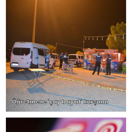
Öğretmene 'çay bayat' kurşunu