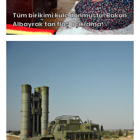
Tüm birikimi küle dönmüştü! Bakan
Albayrak'tan flaş açıklama!