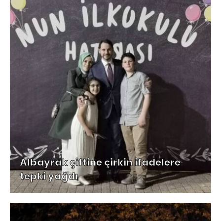
Albayrak çiftine çirkin ifadelere
tepki yağdı