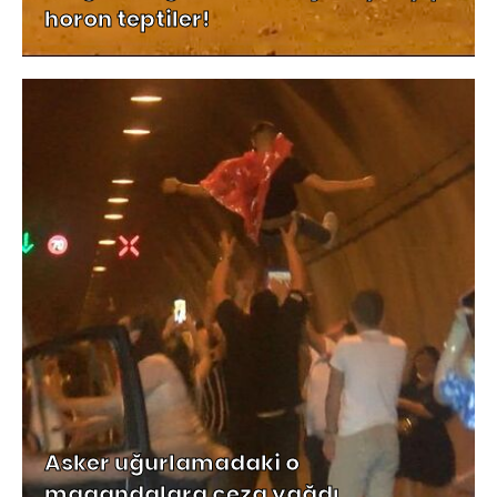
horon teptiler!
Asker uğurlamadaki o
magandalara ceza yağdı