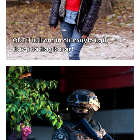
ODTÜ'lü İrem'in ölümüyle ilgili
davada flaş karar!