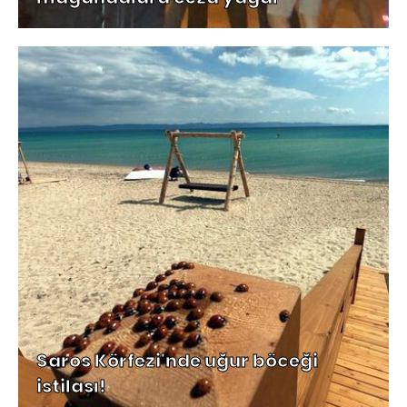
Saros Körfezi'nde uğur böceği
istilası!