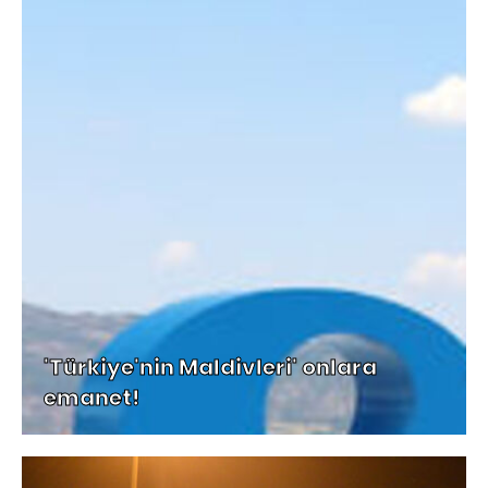
'Türkiye'nin Maldivleri' onlara
emanet!