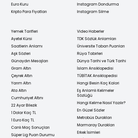
Euro Kuru
Instagram Dondurma
Kripto Para Fiyatları
Instagram Silme
Yemek Tarifleri
Video Haberler
Ayetel Kürsi
TDK Sözlük Anlamları
Saatlerin Anlamı
Üniversite Taban Puanları
Aşk Sözleri
Rüya Tabirleri
Günaydın Mesajları
Dünya Tarihi ve Türk Tarihi
Gram Altın
İslam Ansiklopedisi
Çeyrek Altın
TÜBİTAK Ansiklopedisi
Yarım Altın
Hangi Besin Kaç Kalori
Ata Altın
Eş Anlamlı Kelimeler
Sözlüğü
Cumhuriyet Altını
Hangi Kelime Nasıl Yazılır?
22 Ayar Bilezik
En Güzel Sözler
1 Dolar Kaç TL
Metrobüs Durakları
1 Euro Kaç TL
Marmaray Durakları
Canlı Maç Sonuçları
Erkek İsimleri
Süper Lig Puan Durumu