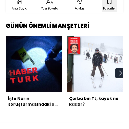
Ana Sayfa
Yazı Boyutu
Paylaş
Favoriler
GÜNÜN ÖNEMLİ MANŞETLERİ
İşte Narin
Çorba bin TL, kayak ne
soruşturmasındaki o
kadar?
halılar! İkinci kez
incelendi