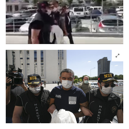
Yüklendi
:
81.35%
Sesi
Oynatma
Aç
Hızı