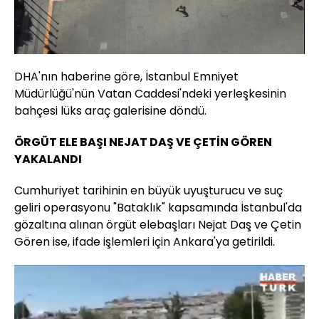
Yüklendi
:
17.61%
Sesi
Oynatma
720
Aç
Hızı
DHA'nın haberine göre, İstanbul Emniyet
Müdürlüğü'nün Vatan Caddesi'ndeki yerleşkesinin
bahçesi lüks araç galerisine döndü.
ÖRGÜT ELE BAŞI NEJAT DAŞ VE ÇETİN GÖREN
YAKALANDI
Cumhuriyet tarihinin en büyük uyuşturucu ve suç
geliri operasyonu "Bataklık" kapsamında İstanbul'da
gözaltına alınan örgüt elebaşları Nejat Daş ve Çetin
Gören ise, ifade işlemleri için Ankara'ya getirildi.