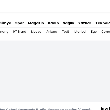
Dünya
Spor
Magazin
Kadın
Sağlık
Yazılar
Teknolo
İnanç
HT Trend
Medya
Ankara
Teyit
İstanbul
Ege
Çevre
an Çetesi davasında 5. gün! Savcıdan sanığa: "Çocuğu