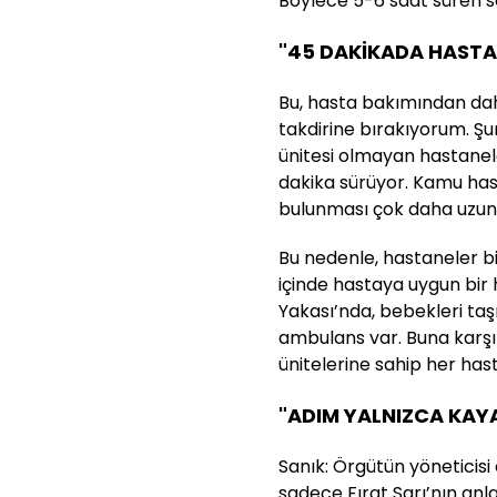
Böylece 5-6 saat süren se
"45 DAKİKADA HAST
Bu, hasta bakımından d
takdirine bırakıyorum. Ş
ünitesi olmayan hastanele
dakika sürüyor. Kamu has
bulunması çok daha uzun
Bu nedenle, hastaneler biz
içinde hastaya uygun bir
Yakası’nda, bebekleri taş
ambulans var. Buna karşı
ünitelerine sahip her ha
"ADIM YALNIZCA KAYA 
Sanık: Örgütün yöneticis
sadece Fırat Sarı’nın an