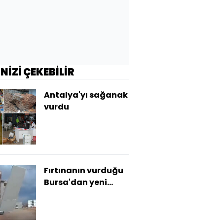
İNİZİ ÇEKEBİLİR
Antalya'yı sağanak
vurdu
Fırtınanın vurduğu
Bursa'dan yeni
görüntüler