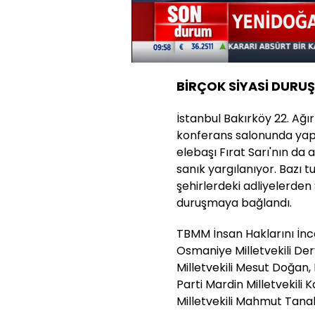
Yüklendi
:
29.00%
Sesi
Aç
BİRÇOK SİYASİ DURU
İstanbul Bakırköy 22. Ağ
konferans salonunda yap
elebaşı Fırat Sarı'nın da 
sanık yargılanıyor. Bazı t
şehirlerdeki adliyelerden 
duruşmaya bağlandı.
TBMM İnsan Haklarını İn
Osmaniye Milletvekili Der
Milletvekili Mesut Doğan,
Parti Mardin Milletvekili
Milletvekili Mahmut Tanal