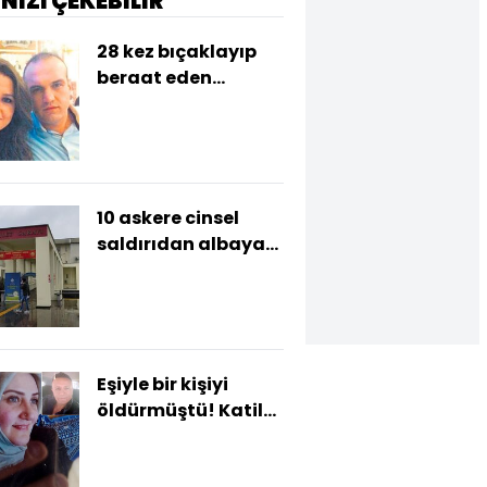
İNİZİ ÇEKEBİLİR
28 kez bıçaklayıp
beraat eden
kocaya
ağırlaştırılmış
müebbet!
10 askere cinsel
saldırıdan albaya
38 yıl hapis!
Eşiyle bir kişiyi
öldürmüştü! Katil
zanlısı kaçamadı!