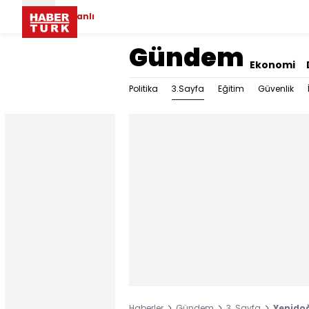
Canlı
Gündem
Ekonomi
3.Sayfa
Politika
Eğitim
Güvenlik
Haberler
Gündem
3. Sayfa
Yenidoğ