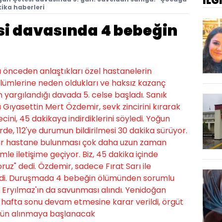
İLG
kika haberleri
i davasında 4 bebeğin
ı önceden anlaştıkları özel hastanelerin
ölümlerine neden oldukları ve haksız kazanç
ın yargılandığı davada 5. celse başladı. Sanık
Gıyasettin Mert Özdemir, sevk zincirini kırarak
ini, 45 dakikaya indirdiklerini söyledi. Yoğun
e, 112'ye durumun bildirilmesi 30 dakika sürüyor.
ir hastane bulunması çok daha uzun zaman
mle iletişime geçiyor. Biz, 45 dakika içinde
uz" dedi. Özdemir, sadece Fırat Sarı ile
edi. Duruşmada 4 bebeğin ölümünden sorumlu
 Eryılmaz'ın da savunması alındı. Yenidoğan
 hafta sonu devam etmesine karar verildi, örgüt
bugün alınmaya başlanacak