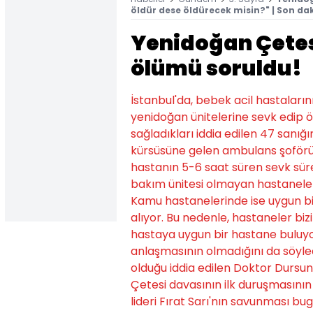
öldür dese öldürecek misin?" | Son da
Yenidoğan Çetes
ölümü soruldu!
İstanbul'da, bebek acil hastaların
yenidoğan ünitelerine sevk edip 
sağladıkları iddia edilen 47 sanığ
kürsüsüne gelen ambulans şoförü 
hastanın 5-6 saat süren sevk sürec
bakım ünitesi olmayan hastanelerd
Kamu hastanelerinde ise uygun b
alıyor. Bu nedenle, hastaneler bizi
hastaya uygun bir hastane buluyor
anlaşmasının olmadığını da söyl
olduğu iddia edilen Doktor Dursun
Çetesi davasının ilk duruşmasının
lideri Fırat Sarı'nın savunması 