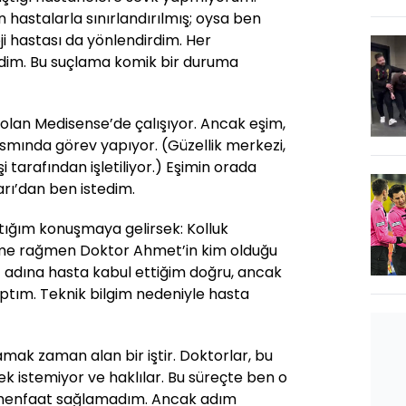
hastalarla sınırlandırılmış; oysa ben
ji hastası da yönlendirdim. Her
im. Bu suçlama komik bir duruma
ti olan Medisense’de çalışıyor. Ancak eşim,
ısmında görev yapıyor. (Güzellik merkezi,
i tarafından işletiliyor.) Eşimin orada
arı’dan ben istedim.
ığım konuşmaya gelirsek: Kolluk
eme rağmen Doktor Ahmet’in kim olduğu
adına hasta kabul ettiğim doğru, ancak
ptım. Teknik bilgim nedeniyle hasta
amak zaman alan bir iştir. Doktorlar, bu
istemiyor ve haklılar. Bu süreçte ben o
 menfaat sağlamadım. Ancak adım