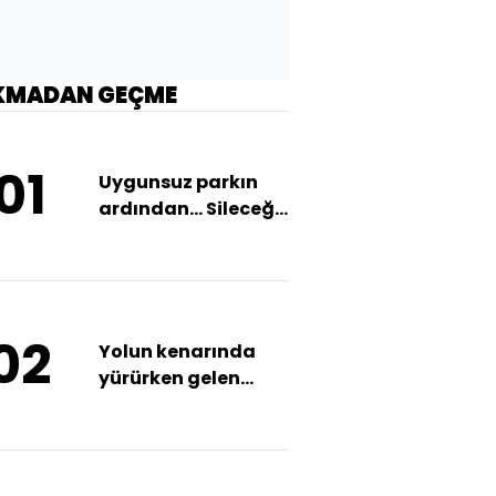
KMADAN GEÇME
01
Uygunsuz parkın
ardından... Sileceği
kaldırma hapisle
bitti!
02
Yolun kenarında
yürürken gelen
ölüm!