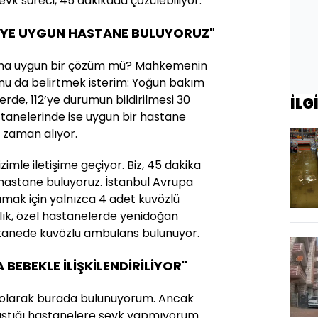
vk süreci, 45 dakikada çözülebiliyor.
AYE UYGUN HASTANE BULUYORUZ"
aha uygun bir çözüm mü? Mahkemenin
unu da belirtmek isterim: Yoğun bakım
rde, 112’ye durumun bildirilmesi 30
İLG
tanelerinde ise uygun bir hastane
 zaman alıyor.
imle iletişime geçiyor. Biz, 45 dakika
 hastane buluyoruz. İstanbul Avrupa
ımak için yalnızca 4 adet kuvözlü
lık, özel hastanelerde yenidoğan
stanede kuvözlü ambulans bulunuyor.
BEBEKLE İLİŞKİLENDİRİLİYOR"
i olarak burada bulunuyorum. Ancak
laştığı hastanelere sevk yapmıyorum.