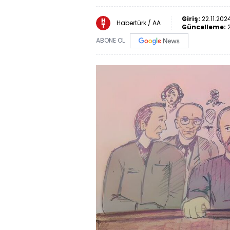
Giriş:
22.11.202
Habertürk / AA
Güncelleme:
ABONE OL