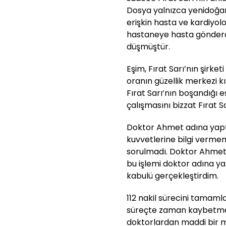
Dosya yalnızca yenidoğan 
erişkin hasta ve kardiyolo
hastaneye hasta gönderd
düşmüştür.
Eşim, Fırat Sarı’nın şirke
oranın güzellik merkezi k
Fırat Sarı’nın boşandığı eş
çalışmasını bizzat Fırat S
Doktor Ahmet adına yapt
kuvvetlerine bilgi verm
sorulmadı. Doktor Ahmet 
bu işlemi doktor adına ya
kabulü gerçekleştirdim.
112 nakil sürecini tamaml
süreçte zaman kaybetmek 
doktorlardan maddi bir