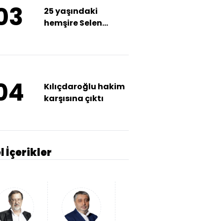
03
25 yaşındaki
hemşire Selen
Bilgin’in otopsi
detayları ortaya
çıktı!
04
Kılıçdaroğlu hakim
karşısına çıktı
l İçerikler