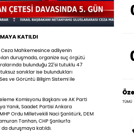
Oynatma
Hızı
ŞMAYA KATILDI
ır Ceza Mahkemesince adliyenin
ılan duruşmada, organize suç örgütü
aralarında bulunduğu 22'si tutuklu 47
utuksuz sanıklar ise bulundukları
Ses ve Görüntü Bilişim Sistemi ile
Öze
celeme Komisyonu Başkanı ve AK Parti
TÜMÜ
ya Yanık, Saadet Partisi Ankara
 MHP Ordu Milletvekili Naci Şanlıtürk, DEM
 Kamuran Tanhan, CHP Şanlıurfa
 da duruşmaya katıldı.