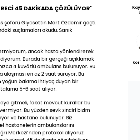
SÜRECİ 45 DAKİKADA ÇÖZÜLÜYOR"
Kay
De
 şoförü Gıyasettin Mert Özdemir geçti.
haf
a
aki suçlamaları okudu. Sanık
bl
 etmiyorum, ancak hasta yönlendirerek
diyorum. Burada bir gerçeği açıklamak
kor
lnızca 4 kuvözlü ambulans bulunuyor. Bu
a ulaşması en az 2 saat sürüyor. Bu
 yoğun bakıma ihtiyaç duyan bir
talama 5-6 saat alıyor.
eye gitmeli, fakat mevcut kurallar bu
 vermiyor. Bu yüzden sevk zinciri bizim
rılıyor ve hastane bulunuyor. Biz
el hastanelerin ambulanslarını
ağrı Merkezi’nden protokol alıyoruz.