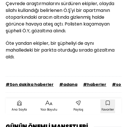
Çevrede araştırmalarını sürdüren ekipler, olayda
silahı kullandığı belirlenen Ö.Ş'yi bir apartmanın
otoparkındaki aracın altında gizlenmiş halde
görünce havaya ateş açtı. Polisten kaçamayan
şüpheli Ö.Y, gözaltına alındı.
Öte yandan ekipler, bir şüpheliyi de aynı
mahalledeki bir parkta oturduğu sırada gözaltına
aldı.
#Son dakika haberler
#adana
#haberler
#son d
Ana Sayfa
Yazı Boyutu
Paylaş
Favoriler
GÜNÜN ÖNEMLİ MANŞETLERİ