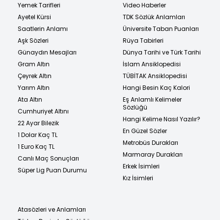
Yemek Tarifleri
Video Haberler
Ayetel Kürsi
TDK Sözlük Anlamları
Saatlerin Anlamı
Üniversite Taban Puanları
Aşk Sözleri
Rüya Tabirleri
Günaydın Mesajları
Dünya Tarihi ve Türk Tarihi
Gram Altın
İslam Ansiklopedisi
Çeyrek Altın
TÜBİTAK Ansiklopedisi
Yarım Altın
Hangi Besin Kaç Kalori
Ata Altın
Eş Anlamlı Kelimeler
Sözlüğü
Cumhuriyet Altını
Hangi Kelime Nasıl Yazılır?
22 Ayar Bilezik
En Güzel Sözler
1 Dolar Kaç TL
Metrobüs Durakları
1 Euro Kaç TL
Marmaray Durakları
Canlı Maç Sonuçları
Erkek İsimleri
Süper Lig Puan Durumu
Kız İsimleri
Atasözleri ve Anlamları