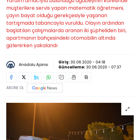
Yardım amacıyla bulunduğu ağabeyinin kafesinde
müşterilere servis yapan matematik öğretmeni,
çayın bayat olduğu gerekçesiyle yaşanan
tartışmada tabancayla vuruldu. Olayın ardından
başlatılan çalışmalarda aranan iki şüpheliden biri,
apartmanın bahçesindeki otomobilin altında
gizlenirken yakalandı
Giriş:
30.06.2020 - 04:18
Anadolu Ajansı
Güncelleme:
30.06.2020 - 07:37
ABONE OL