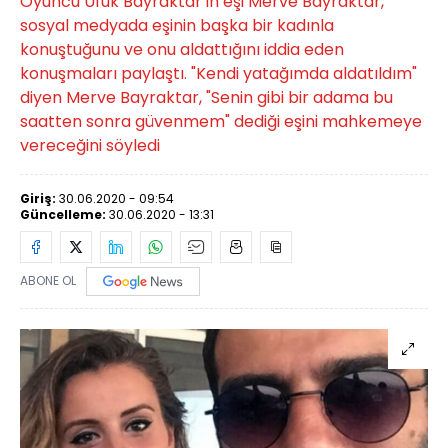
Oyuncu Ufuk Bayraktar'ın eşi Merve Bayraktar,
sosyal medyada eşinin başka bir kadınla
konuştuğunu ve onu aldattığını iddia eden
konuşmaları paylaştı. "Kendi yatağımda aldatıldım"
diyen Merve Bayraktar, "Senin gibi bir adama bu
saatten sonra güvenmem" dediği eşini mahkemeye
vereceğini söyledi
Giriş:
30.06.2020 - 09:54
Güncelleme:
30.06.2020 - 13:31
ABONE OL