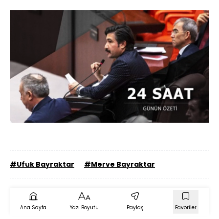
Yüklendi
:
97.15%
Sesi
Oynatma
Aç
Hızı
#Ufuk Bayraktar
#Merve Bayraktar
Ana Sayfa
Yazı Boyutu
Paylaş
Favoriler