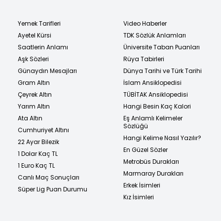
Yemek Tarifleri
Video Haberler
Ayetel Kürsi
TDK Sözlük Anlamları
Saatlerin Anlamı
Üniversite Taban Puanları
Aşk Sözleri
Rüya Tabirleri
Günaydın Mesajları
Dünya Tarihi ve Türk Tarihi
Gram Altın
İslam Ansiklopedisi
Çeyrek Altın
TÜBİTAK Ansiklopedisi
Yarım Altın
Hangi Besin Kaç Kalori
Ata Altın
Eş Anlamlı Kelimeler
Sözlüğü
Cumhuriyet Altını
Hangi Kelime Nasıl Yazılır?
22 Ayar Bilezik
En Güzel Sözler
1 Dolar Kaç TL
Metrobüs Durakları
1 Euro Kaç TL
Marmaray Durakları
Canlı Maç Sonuçları
Erkek İsimleri
Süper Lig Puan Durumu
Kız İsimleri