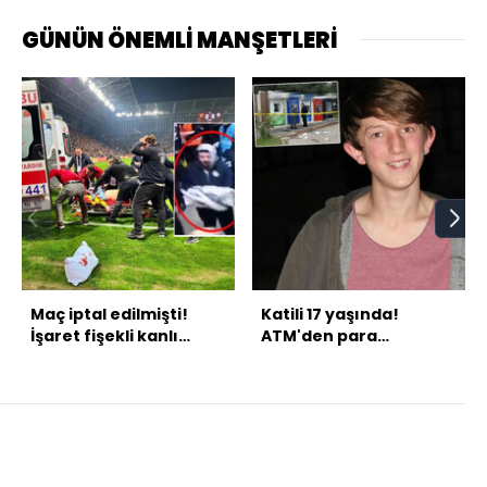
GÜNÜN ÖNEMLİ MANŞETLERİ
Maç iptal edilmişti!
Katili 17 yaşında!
İşaret fişekli kanlı
ATM'den para
derbide karar!
çekerken feci son!