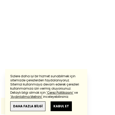
Sizlere daha iyi bir hizmet sunabilmek için
sitemizde çerezlerden faydalanıyoruz.
Sitemizi kullanmaya devam ederek çerezleri
Powered by
Translate
kullanmamıza izin vermiş oluyorsunuz.
Detaylı bilgi almak için
‘Çerez Politikasını’
ve
‘Aydınlatma Metnini’
inceleyebilirsiniz.
Bu çeviride
Google Translete
kullanılmıştır.
Anlam ve çeviri hatalarından
haberturk.com
DAHA FAZLA BİLGİ
KABUL ET
sorumlu değildir.