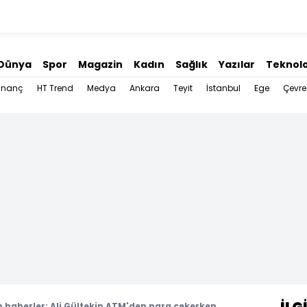
Dünya
Spor
Magazin
Kadın
Sağlık
Yazılar
Teknolo
İnanç
HT Trend
Medya
Ankara
Teyit
İstanbul
Ege
Çevre
haberler: Ali Gültekin ATM'den para çekerken