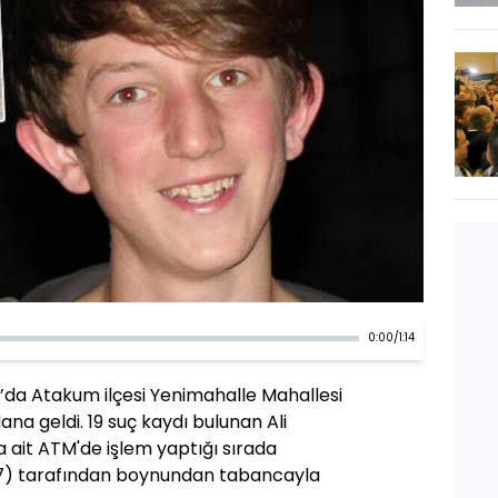
0:00
/
1:14
’da Atakum ilçesi Yenimahalle Mahallesi
a geldi. 19 suç kaydı bulunan Ali
a ait ATM'de işlem yaptığı sırada
(17) tarafından boynundan tabancayla