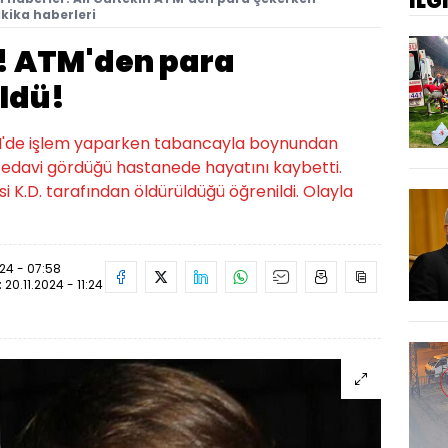
İLG
kika haberleri
a! ATM'den para
ldü!
M'de işlem yaparken tabancayla boynundan
, tedavi gördüğü hastanede hayatını kaybetti.
si K.D. tarafından öldürüldüğü öğrenildi. Olayla
024 - 07:58
:
20.11.2024 - 11:24