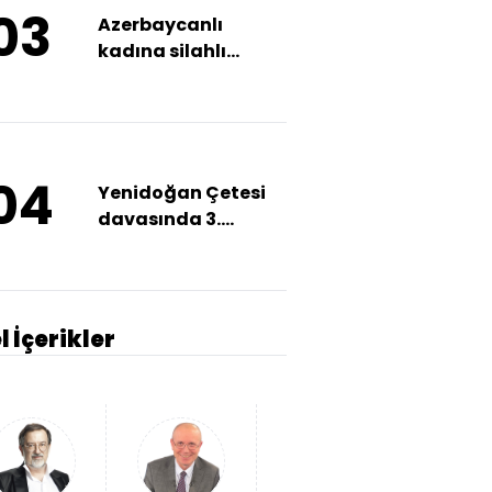
03
Azerbaycanlı
kadına silahlı
saldırı!
04
Yenidoğan Çetesi
davasında 3.
duruşma!
l İçerikler