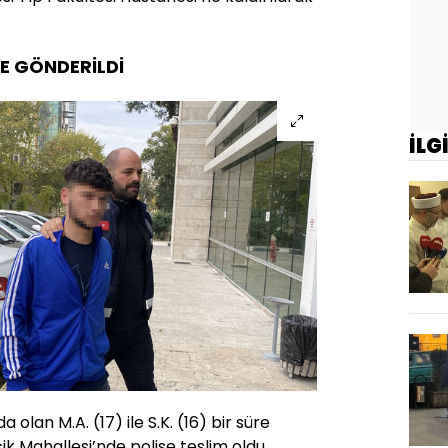
E GÖNDERİLDİ
İLG
 olan M.A. (17) ile S.K. (16) bir süre
ik Mahallesi’nde polise teslim oldu.