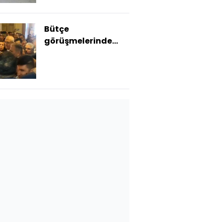
Bütçe
görüşmelerinde
kayyum gerginliği