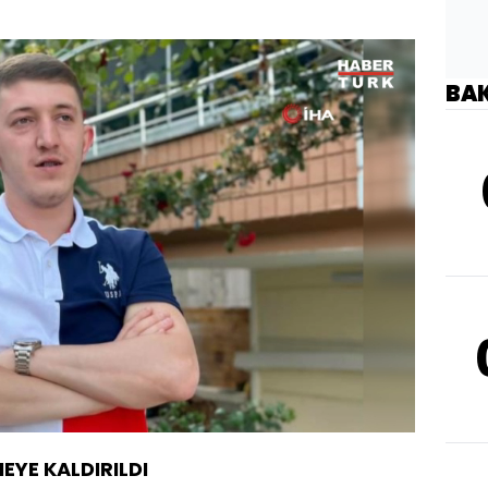
BA
Oynatma
Hızı
YE KALDIRILDI