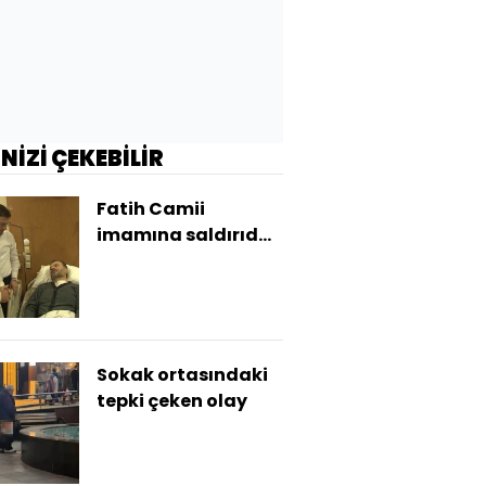
İNİZİ ÇEKEBİLİR
Fatih Camii
imamına saldırıda
karar!
Sokak ortasındaki
tepki çeken olay