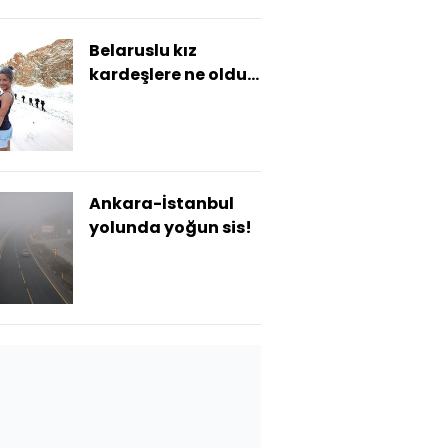
Belaruslu kız
kardeşlere ne oldu?
Aladağlar'daki
arama
çalışmalarında son
durum
Ankara-İstanbul
yolunda yoğun sis!