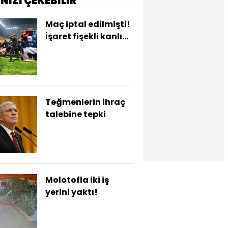
İNİZİ ÇEKEBİLİR
Maç iptal edilmişti!
İşaret fişekli kanlı
derbide karar!
Teğmenlerin ihraç
talebine tepki
Molotofla iki iş
yerini yaktı!