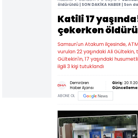
öldürüldü | SON DAKİKA HABER | Son da
Katili 17 yaşınd
çekerken öldürü
Samsun'un Atakum ilçesinde, AT
vurulan 22 yaşındaki Ali Gültekin
Gültekin'in, 17 yaşındaki husumetli
ilgili 3 kişi tutuklandı
Demirören
Giriş:
20.11.2
Haber Ajansı
Güncelleme
ABONE OL