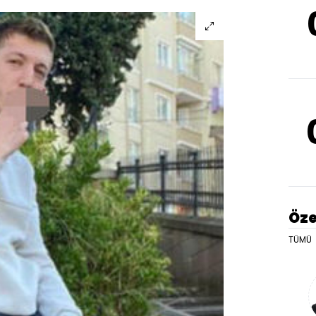
Öze
TÜMÜ