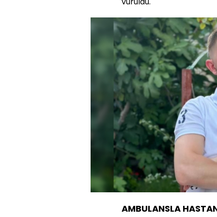
vuruldu.
Yüklendi
:
40.59%
Sesi
Aç
AMBULANSLA HASTANE