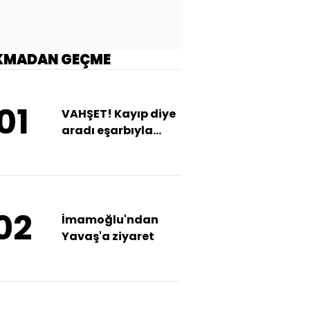
KMADAN GEÇME
01
VAHŞET! Kayıp diye
aradı eşarbıyla
boğdu!
02
İmamoğlu'ndan
Yavaş'a ziyaret