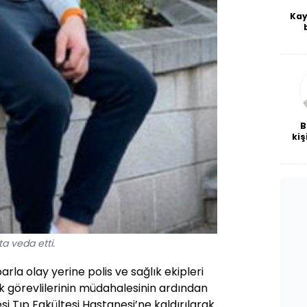
Kay
De
haf
a
bl
B
kiş
ta veda etti.
rla olay yerine polis ve sağlık ekipleri
lık görevlilerinin müdahalesinin ardından
i Tıp Fakültesi Hastanesi’ne kaldırılarak