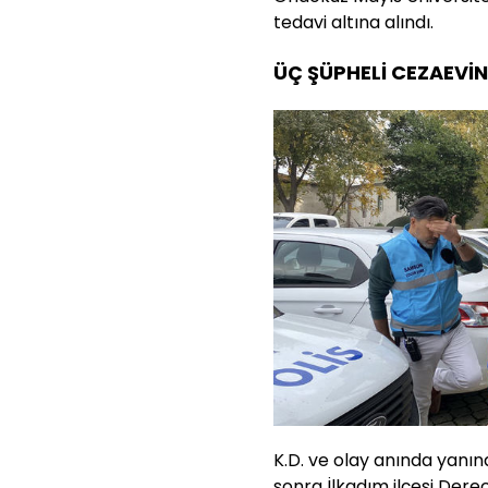
tedavi altına alındı.
ÜÇ ŞÜPHELİ CEZAEVİN
K.D. ve olay anında yanında
sonra İlkadım ilçesi Derec