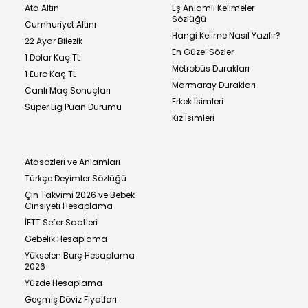
Ata Altın
Eş Anlamlı Kelimeler
Sözlüğü
Cumhuriyet Altını
Hangi Kelime Nasıl Yazılır?
22 Ayar Bilezik
En Güzel Sözler
1 Dolar Kaç TL
Metrobüs Durakları
1 Euro Kaç TL
Marmaray Durakları
Canlı Maç Sonuçları
Erkek İsimleri
Süper Lig Puan Durumu
Kız İsimleri
Atasözleri ve Anlamları
Türkçe Deyimler Sözlüğü
Çin Takvimi 2026 ve Bebek
Cinsiyeti Hesaplama
İETT Sefer Saatleri
Gebelik Hesaplama
Yükselen Burç Hesaplama
2026
Yüzde Hesaplama
Geçmiş Döviz Fiyatları