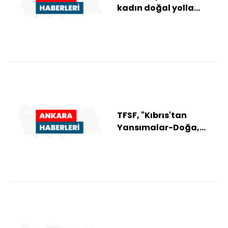
kadın doğal yolla
gebelik sonucu tek
yumurta dördüzleri d...
TFSF, "Kıbrıs'tan
Yansımalar-Doğa,
İnsan, Kültür, Tarih"
adlı fotoğraf serg...