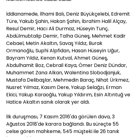
İddianamede, İlhami Balı, Deniz Büyükçelebi, Edremit
Türe, Yakub Şahin, Hakan Şahin, İbrahim Halil Alçay,
Resul Demir, Hacı Ali Durmaz, Hüseyin Tunç,
Abdülmubtalip Demir, Talha Güneş, Mehmet Kadir
Cebael, Metin Akaltın, Savaş Yıldız, Burak
Ormanoğlu, Suphi Alpfidan, Hasan Hüseyin Uğur,
Bayram Yıldız, Kenan Kutval, Ahmet Güneş,
Abdulhamit Boz, Cebrail Kaya, Ömer Deniz Dündar,
Muhammet Zana Alkan, Walentina Slobodjanjuk,
Mustafa Delibaşlar, Mehmedin Baraç, Nihat Ürkmez,
Nusret Yılmaz, Kasım Dere, Yakup Selağzı, Erman
Ekici, Yakup Karaoğlu, Yakup Yıldırım, Esin Altıntuğ ve
Hatice Akaltın sanık olarak yer aldı.
İlk duruşması, 7 Kasım 2016'da görülen dava, 3
Ağustos 2018'de karara bağlandı. Bu süreçte 55
celse gören mahkeme, 545 müşteki ile 26 tanık