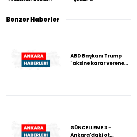
düzenlemesinde 2
madde kabul edildi
Benzer Haberler
ABD Başkanı Trump
"aksine karar verene
kadar" İran'a yönelik
saldırıların s...
GÜNCELLEME 3 -
Ankara'daki ot