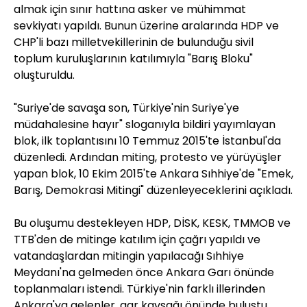
almak için sınır hattına asker ve mühimmat
sevkiyatı yapıldı. Bunun üzerine aralarında HDP ve
CHP'li bazı milletvekillerinin de bulunduğu sivil
toplum kuruluşlarının katılımıyla "Barış Bloku"
oluşturuldu.
"Suriye'de savaşa son, Türkiye'nin Suriye'ye
müdahalesine hayır" sloganıyla bildiri yayımlayan
blok, ilk toplantısını 10 Temmuz 2015'te İstanbul'da
düzenledi. Ardından miting, protesto ve yürüyüşler
yapan blok, 10 Ekim 2015'te Ankara Sıhhiye'de "Emek,
Barış, Demokrasi Mitingi" düzenleyeceklerini açıkladı.
Bu oluşumu destekleyen HDP, DİSK, KESK, TMMOB ve
TTB'den de mitinge katılım için çağrı yapıldı ve
vatandaşlardan mitingin yapılacağı Sıhhiye
Meydanı'na gelmeden önce Ankara Garı önünde
toplanmaları istendi. Türkiye'nin farklı illerinden
Ankara'ya gelenler, gar kavşağı önünde buluştu.