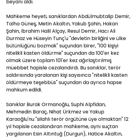
beyanı aldı.
Mahkeme heyeti, sanıklardan Abdülmubtalip Demir,
Talha Güneş, Metin Akaltın, Yakub Şahin, Hakan
Şahin, İbrahim Halil Alçay, Resul Demir, Hacı Ali
Durmaz ve Hüseyin Tunç'u "devletin birliğini ve ülke
bütünlüğünü bozmak" suçundan birer, "100 kişiyi
nitelikli kasten öldürme" suçundan da 100'er kez
olmak üzere toplam 101'er kez ağırlaştırılmış
müebbet hapisle cezalandırdı. Bu sanıklar, terör
saldırısında yaralanan kişi sayısınca "nitelikli kasten
öldürmeye teşebbüs" suçundan da ayrıca hapse
mahkum edildi.
Sanıklar Burak Ormanoğlu, Suphi Alpfidan,
Mehmedin Baraç, Nihat Ürkmez ve Yakup
Karaoğlu'nu "silahlı terör örgütüne üye olmaktan" 12
yıl hapisle cezalandıran mahkeme, aynı suçtan
yargılanan Esin Altıntuğ (Durgun), Hatice Akaltın,