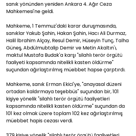
sanık yönünden yeniden Ankara 4. Ağır Ceza
Mahkemesi'ne geldi.
Mahkeme, 1 Temmuz'daki karar duruşmasında,
sanıklar Yakub Şahin, Hakan Şahin, Hacı Ali Durmaz,
Halil İbrahim Alçay, Resul Demir, Hüseyin Tunç, Talha
Güneş, Abdülmubtalip Demir ve Metin Akaltın'ı,
maktul Mustafa Budak'a karşı "silahlı terör örgütü
faaliyeti kapsamında nitelikli kasten öldürme"
suçundan ağırlaştırılmış müebbet hapse çarptırdı.
Mahkeme, sanık Erman Ekici'ye, "anayasal düzeni
ortadan kaldırmaya teşebbüs" suçundan bir, 101
kişiye yönelik "silahlı terör örgütü faaliyetleri
kapsamında nitelikli kasten öldürme" suçundan da
101 kez olmak üzere toplam 102 kez ağırlaştırılmış
müebbet hapis cezası verdi.
379 kişiye yönelik "silahlı terör örgütü faaliyetleri