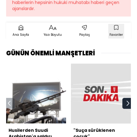
haberlerin hepsinin hukuki muhatabı haberi geçen
ajanslardır.
Ana Sayfa
Yazı Boyutu
Paylaş
Favoriler
GÜNÜN ÖNEMLİ MANŞETLERİ
Husilerden Suudi
"Suça sürüklenen
Arabistan'a saldırı
çocuk"