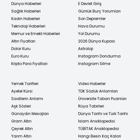
Dünya Haberleri
E Devlet Giriş
Sağlık Haberleri
Günlük Burç Yorumları
Kadın Haberleri
Son Depremler
Teknoloji Haberleri
Hava Durumu
Memur ve Emekli Haberleri
Yol Durumu
Altın Fiyatları
2026 Dünya Kupası
Dolar Kuru
Astroloji
Euro Kuru
Instagram Dondurma
Kripto Para Fiyatları
Instagram Silme
Yemek Tarifleri
Video Haberler
Ayetel Kürsi
TDK Sözlük Anlamları
Saatlerin Anlamı
Üniversite Taban Puanları
Aşk Sözleri
Rüya Tabirleri
Günaydın Mesajları
Dünya Tarihi ve Türk Tarihi
Gram Altın
İslam Ansiklopedisi
Çeyrek Altın
TÜBİTAK Ansiklopedisi
Yarım Altın
Hangi Besin Kaç Kalori