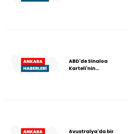
yangınıyla ilgili 1
şüpheli gözaltına
alındı
ABD'de Sinaloa
Karteli'nin
elebaşlarından "El
Mayo"ya müebbet
hapis cezası
Avustralya'da bir