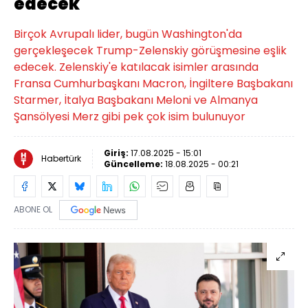
edecek
Birçok Avrupalı lider, bugün Washington'da
gerçekleşecek Trump-Zelenskiy görüşmesine eşlik
edecek. Zelenskiy'e katılacak isimler arasında
Fransa Cumhurbaşkanı Macron, İngiltere Başbakanı
Starmer, İtalya Başbakanı Meloni ve Almanya
Şansölyesi Merz gibi pek çok isim bulunuyor
Giriş:
17.08.2025 - 15:01
Habertürk
Güncelleme:
18.08.2025 - 00:21
ABONE OL