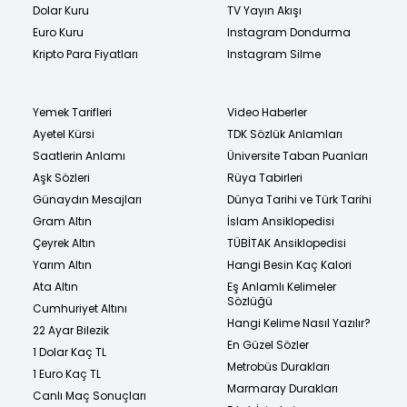
Dolar Kuru
TV Yayın Akışı
Euro Kuru
Instagram Dondurma
Kripto Para Fiyatları
Instagram Silme
Yemek Tarifleri
Video Haberler
Ayetel Kürsi
TDK Sözlük Anlamları
Saatlerin Anlamı
Üniversite Taban Puanları
Aşk Sözleri
Rüya Tabirleri
Günaydın Mesajları
Dünya Tarihi ve Türk Tarihi
Gram Altın
İslam Ansiklopedisi
Çeyrek Altın
TÜBİTAK Ansiklopedisi
Yarım Altın
Hangi Besin Kaç Kalori
Ata Altın
Eş Anlamlı Kelimeler
Sözlüğü
Cumhuriyet Altını
Hangi Kelime Nasıl Yazılır?
22 Ayar Bilezik
En Güzel Sözler
1 Dolar Kaç TL
Metrobüs Durakları
1 Euro Kaç TL
Marmaray Durakları
Canlı Maç Sonuçları