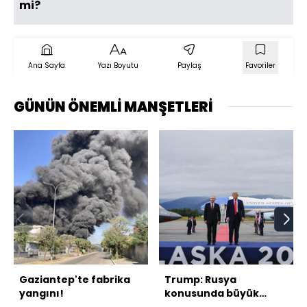
mi?
Ana Sayfa
Yazı Boyutu
Paylaş
Favoriler
GÜNÜN ÖNEMLİ MANŞETLERİ
Gaziantep'te fabrika
Trump: Rusya
yangını!
konusunda büyük
ilerleme