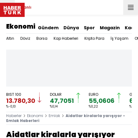
Canlı
Ekonomi
Gündem
Dünya
Spor
Magazin
Kadı
Altın
Döviz
Borsa
Kap Haberleri
Kripto Para
İş Yaşam
O
BIST 100
DOLAR
EURO
GRAM
13.780,30
47,7051
55,0606
6.
%-0,13
%0,14
%0,22
%2,11
Haberler
Ekonomi
Emlak
Aidatlar kiralarla yarışıyor -
Emlak Haberleri
Aidatlar kiralarla yarışıyor