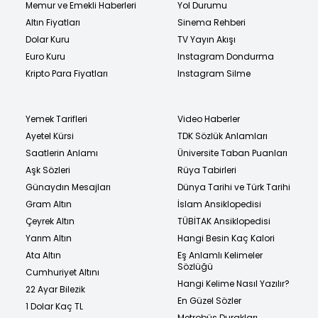
Memur ve Emekli Haberleri
Yol Durumu
Altın Fiyatları
Sinema Rehberi
Dolar Kuru
TV Yayın Akışı
Euro Kuru
Instagram Dondurma
Kripto Para Fiyatları
Instagram Silme
Yemek Tarifleri
Video Haberler
Ayetel Kürsi
TDK Sözlük Anlamları
Saatlerin Anlamı
Üniversite Taban Puanları
Aşk Sözleri
Rüya Tabirleri
Günaydın Mesajları
Dünya Tarihi ve Türk Tarihi
Gram Altın
İslam Ansiklopedisi
Çeyrek Altın
TÜBİTAK Ansiklopedisi
Yarım Altın
Hangi Besin Kaç Kalori
Ata Altın
Eş Anlamlı Kelimeler
Sözlüğü
Cumhuriyet Altını
Hangi Kelime Nasıl Yazılır?
22 Ayar Bilezik
En Güzel Sözler
1 Dolar Kaç TL
Metrobüs Durakları