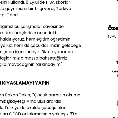
sini kullandı. 8 Eylül'de PISA skorları
de gayriresmi bir bilgi verdi, Türkiye
ptı" dedi.
tığımız bu çalışmalar sayesinde
Öze
retim süreçlerinin önündeki
TÜMÜ
kaldırıyoruz, hem eğitim öğretimin
eltiyoruz, hem de çocuklarımızın geleceğe
in çaba içerisindeyiz. Biz ne yaparsak
aşlarımız olmazsa bahsettiğimiz
lığı olmayacağının farkındayım"
Kay
De
NI KIYASLAMAYI YAPIN'
haf
a
bl
şan Bakan Tekin, "'Çocuklarımızın okuma
rimiz şikayetçi. Ama uluslararası
a Türkiye'de okulda çocuğu olan
arı OECD ortalamasının yaklaşık 3'te
du