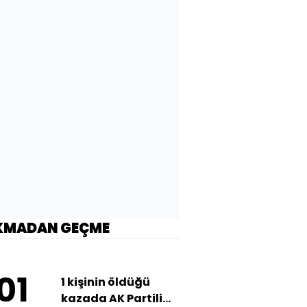
KMADAN GEÇME
01
1 kişinin öldüğü
kazada AK Partili