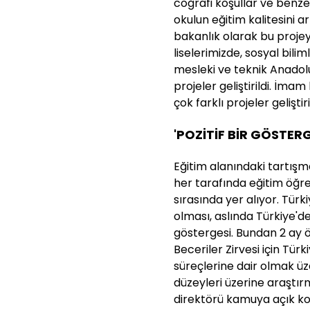
coğrafi koşullar ve benz
okulun eğitim kalitesini ar
bakanlık olarak bu projey
liselerimizde, sosyal bilim
mesleki ve teknik Anadolu
projeler geliştirildi. İma
çok farklı projeler geliştiri
'POZİTİF BİR GÖSTERG
Eğitim alanındaki tartış
her tarafında eğitim öğre
sırasında yer alıyor. Tü
olması, aslında Türkiye'de
göstergesi. Bundan 2 ay
Beceriler Zirvesi için Tü
süreçlerine dair olmak ü
düzeyleri üzerine araştır
direktörü kamuya açık ko