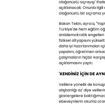
olağanüstü sıçrayışı' ifade
açıklanacak. Onunla ilgili 
olağanüstü bir sıçrama ya
Bakan Tekin, ayrıca, "Yap
Türkiye'de hem eğitim öğ
antidemokratik engelleri 
fiziksel altyapısını yüks
daha iyi hazırlanmaları iç
yapalım, öğretmen arkad
çalışmaların hiçbir karşı
açıklamasını yaptı.
'KENDİNİZ İÇİN DE AY
Velilere yönelik de konu
alışkanlığı az' diye velile
göstergelere baktığımızd
ebeveynlerin okuma oranl