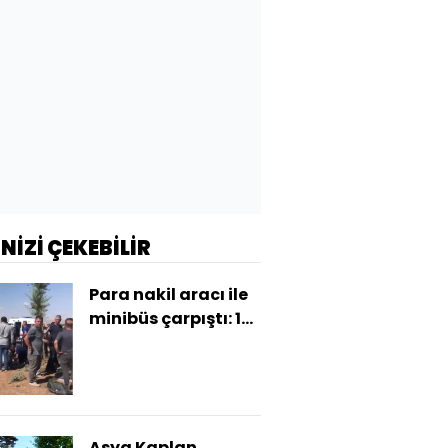
İNİZİ ÇEKEBİLİR
Para nakil aracı ile
minibüs çarpıştı: 15
yaralı
Asya Kaplan