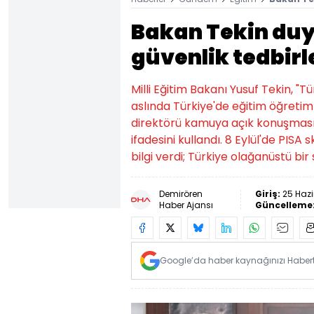
Bakan Tekin duy
güvenlik tedbirl
Milli Eğitim Bakanı Yusuf Tekin, 
aslında Türkiye'de eğitim öğretim 
direktörü kamuya açık konuşmasınd
ifadesini kullandı. 8 Eylül'de PISA 
bilgi verdi; Türkiye olağanüstü bir
Demirören
Giriş:
25 Hazi
Haber Ajansı
Güncelleme
Google’da haber kaynağınızı Habertü