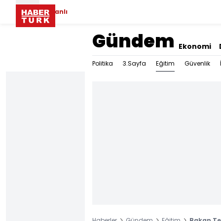
Canlı
Gündem
Ekonomi
Eğitim
Politika
3.Sayfa
Güvenlik
Haberler
Gündem
Eğitim
Bakan Tek