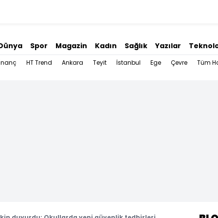
Dünya
Spor
Magazin
Kadın
Sağlık
Yazılar
Teknolo
İnanç
HT Trend
Ankara
Teyit
İstanbul
Ege
Çevre
Tüm Ha
in duyurdu: Okullarda yeni güvenlik tedbirleri