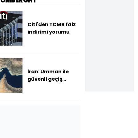
OOMBERGHT
Citi'den TCMB faiz
indirimi yorumu
İran: Umman ile
güvenli geçiş
güzergâhında
anlaştık