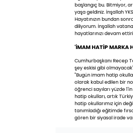
başlangıç bu. Bitmiyor, a
yaşa geldiniz. İnşallah YK
Hayatınızın bundan sonrak
diliyorum. İnşallah vatana,
hayatlarınızı devam ettiri
'İMAM HATİP MARKA HA
Cumhurbaşkanı Recep Tayy
şey eskisi gibi olmayacak
"Bugün imam hatip okulları
olarak kabul edilen bir n
öğrenci sayıları yüzde 1'
hatip okulları, artık Türk
hatip okullarımız için değ
tanımladığı eğitimde fırsat
gören bir siyasal irade v