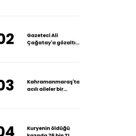
vekil yaralandı
02
Gazeteci Ali
Çağatay'a gözaltı
kararı
03
Kahramanmaraş'ta
acılı aileler bir
arada
04
Kuryenin öldüğü
kazada 76 bin TL