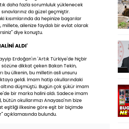
rtık daha fazla sorumluluk yüklenecek
S sınavlarınız da güzel geçmiştir.
i kısımlarında da hepinize başarılar
 millete, ailenize faydalı bir evlat olarak
rsiniz" diye konuştu.
LİNİ ALDI'
ip Erdoğan'ın 'Artık Türkiye'de hiçbir
' sözüne dikkat çeken Bakan Tekin,
 bu ülkenin, bu milletin asli unsuru
oktaya geldi. İmam hatip okullarındaki
in altına düşmüştü. Bugün çok şükür imam
iye'de bir marka halini aldı. Sadece imam
il, bütün okullarımızı Anayasa'nın bize
 eşitliği ilkesine göre eşit bir biçimde
ar" açıklamasında bulundu.