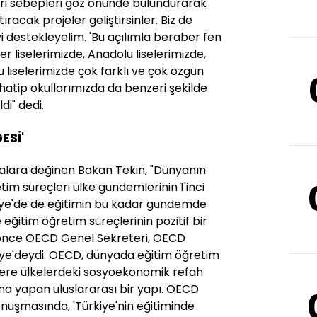
eri sebepleri göz önünde bulundurarak
tıracak projeler geliştirsinler. Biz de
i destekleyelim. 'Bu açılımla beraber fen
ler liselerimizde, Anadolu liselerimizde,
 liselerimizde çok farklı ve çok özgün
m hatip okullarımızda da benzeri şekilde
ldi" dedi.
ESİ'
malara değinen Bakan Tekin, "Dünyanın
tim süreçleri ülke gündemlerinin 1'inci
rkiye'de de eğitimin bu kadar gündemde
 eğitim öğretim süreçlerinin pozitif bir
 önce OECD Genel Sekreteri, OECD
rkiye'deydi. OECD, dünyada eğitim öğretim
zere ülkelerdeki sosyoekonomik refah
ma yapan uluslararası bir yapı. OECD
nuşmasında, 'Türkiye'nin eğitiminde