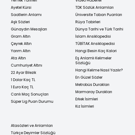
Yemek Tarifleri
Video Haberler
Ayetel Kürsi
TDK Sözlük Anlamları
Saatlerin Anlamı
Üniversite Taban Puanları
Aşk Sözleri
Rüya Tabirleri
Günaydın Mesajları
Dünya Tarihi ve Türk Tarihi
Gram Altın
İslam Ansiklopedisi
Çeyrek Altın
TÜBİTAK Ansiklopedisi
Yarım Altın
Hangi Besin Kaç Kalori
Ata Altın
Eş Anlamlı Kelimeler
Sözlüğü
Cumhuriyet Altını
Hangi Kelime Nasıl Yazılır?
22 Ayar Bilezik
En Güzel Sözler
1 Dolar Kaç TL
Metrobüs Durakları
1 Euro Kaç TL
Marmaray Durakları
Canlı Maç Sonuçları
Erkek İsimleri
Süper Lig Puan Durumu
Kız İsimleri
Atasözleri ve Anlamları
Türkçe Deyimler Sözlüğü