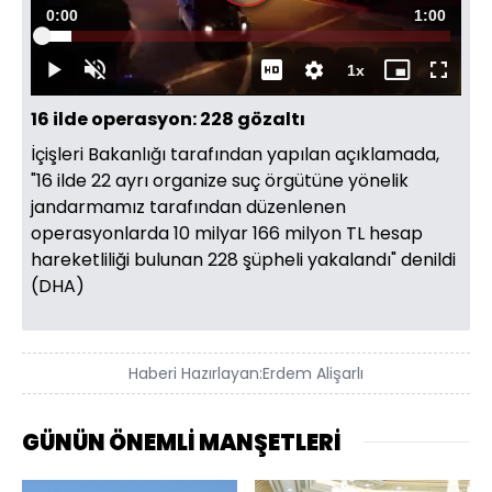
Süre
0:00
Toplam
1:00
Yüklendi
:
7.36%
Süre
1x
Duraklat
Sesi
Oynatma
Mini
Tam
Aç
Hızı
oynatıcı
Ekran
16 ilde operasyon: 228 gözaltı
İçişleri Bakanlığı tarafından yapılan açıklamada,
"16 ilde 22 ayrı organize suç örgütüne yönelik
jandarmamız tarafından düzenlenen
operasyonlarda 10 milyar 166 milyon TL hesap
hareketliliği bulunan 228 şüpheli yakalandı" denildi
(DHA)
Haberi Hazırlayan:
Erdem Alişarlı
GÜNÜN ÖNEMLİ MANŞETLERİ