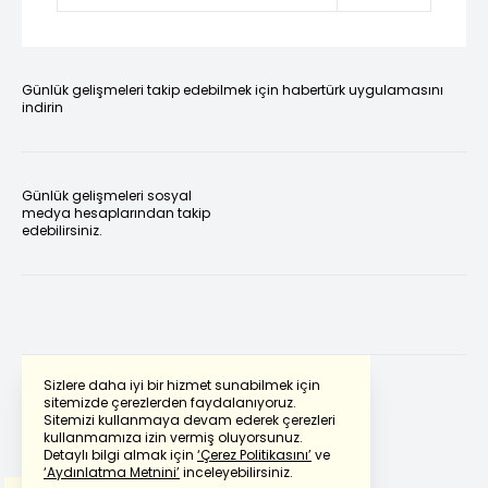
Günlük gelişmeleri takip edebilmek için habertürk uygulamasını
indirin
Günlük gelişmeleri sosyal
medya hesaplarından takip
edebilirsiniz.
Sizlere daha iyi bir hizmet sunabilmek için
sitemizde çerezlerden faydalanıyoruz.
Sitemizi kullanmaya devam ederek çerezleri
Powered by
Translate
kullanmamıza izin vermiş oluyorsunuz.
Detaylı bilgi almak için
‘Çerez Politikasını’
ve
‘Aydınlatma Metnini’
inceleyebilirsiniz.