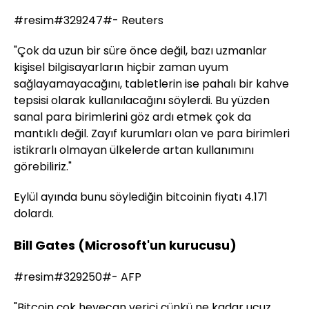
#resim#329247#- Reuters
"Çok da uzun bir süre önce değil, bazı uzmanlar
kişisel bilgisayarların hiçbir zaman uyum
sağlayamayacağını, tabletlerin ise pahalı bir kahve
tepsisi olarak kullanılacağını söylerdi. Bu yüzden
sanal para birimlerini göz ardı etmek çok da
mantıklı değil. Zayıf kurumları olan ve para birimleri
istikrarlı olmayan ülkelerde artan kullanımını
görebiliriz."
Eylül ayında bunu söylediğin bitcoinin fiyatı 4.171
dolardı.
Bill Gates (Microsoft'un kurucusu)
#resim#329250#- AFP
"Bitcoin çok heyecan verici çünkü ne kadar ucuz