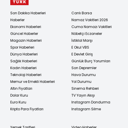
Son Dakika Haberleri
Canlı Borsa
Haberler
Namaz Vakitleri 2026
Ekonomi Haberleri
Cuma Namazı Vakitleri
Güncel Haberler
Nöbetçi Eczaneler
Magazin Haberleri
İstiklal Marşı
Spor Haberleri
E Okul VBS
Dünya Haberleri
E Devlet Giriş
Sağlık Haberleri
Günlük Burç Yorumları
Kadın Haberleri
Son Depremler
Teknoloji Haberleri
Hava Durumu
Memur ve Emekli Haberleri
Yol Durumu
Altın Fiyatları
Sinema Rehberi
Dolar Kuru
TV Yayın Akışı
Euro Kuru
Instagram Dondurma
Kripto Para Fiyatları
Instagram Silme
Yemek Tarifleri
Video Haberler