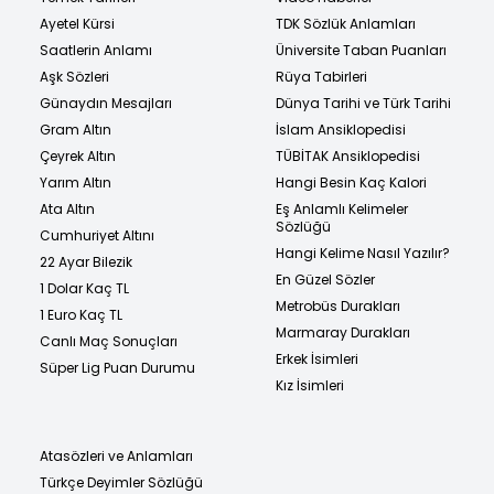
Ayetel Kürsi
TDK Sözlük Anlamları
Saatlerin Anlamı
Üniversite Taban Puanları
Aşk Sözleri
Rüya Tabirleri
Günaydın Mesajları
Dünya Tarihi ve Türk Tarihi
Gram Altın
İslam Ansiklopedisi
Çeyrek Altın
TÜBİTAK Ansiklopedisi
Yarım Altın
Hangi Besin Kaç Kalori
Ata Altın
Eş Anlamlı Kelimeler
Sözlüğü
Cumhuriyet Altını
Hangi Kelime Nasıl Yazılır?
22 Ayar Bilezik
En Güzel Sözler
1 Dolar Kaç TL
Metrobüs Durakları
1 Euro Kaç TL
Marmaray Durakları
Canlı Maç Sonuçları
Erkek İsimleri
Süper Lig Puan Durumu
Kız İsimleri
Atasözleri ve Anlamları
Türkçe Deyimler Sözlüğü