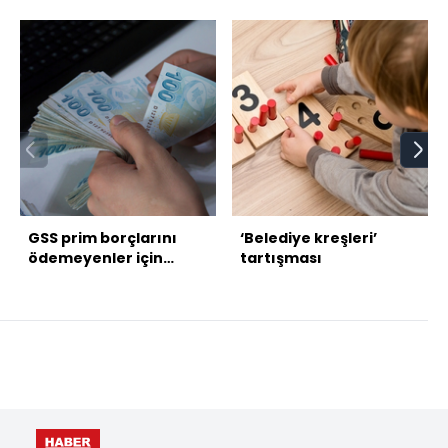
GSS prim borçlarını
‘Belediye kreşleri’
ödemeyenler için
tartışması
düzenleme