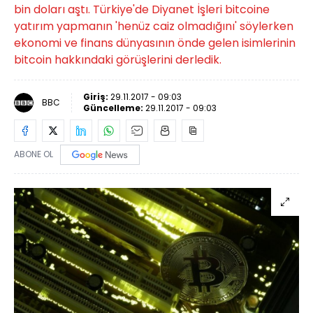
bin doları aştı. Türkiye'de Diyanet İşleri bitcoine
yatırım yapmanın 'henüz caiz olmadığını' söylerken
ekonomi ve finans dünyasının önde gelen isimlerinin
bitcoin hakkındaki görüşlerini derledik.
Giriş:
29.11.2017 - 09:03
BBC
Güncelleme:
29.11.2017 - 09:03
ABONE OL