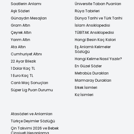
Saatlerin Anlamı
Üniversite Taban Puanları
Aşk Sözleri
Rüya Tabirleri
Günaydın Mesajları
Dünya Tarihi ve Türk Tarihi
Gram Altın
İslam Ansiklopedisi
Çeyrek Altın
TÜBİTAK Ansiklopedisi
Yarım Altın
Hangi Besin Kaç Kalori
Ata Altın
Eş Anlamlı Kelimeler
Sözlüğü
Cumhuriyet Altını
Hangi Kelime Nasıl Yazılır?
22 Ayar Bilezik
En Güzel Sözler
1 Dolar Kaç TL
Metrobüs Durakları
1 Euro Kaç TL
Marmaray Durakları
Canlı Maç Sonuçları
Erkek İsimleri
Süper Lig Puan Durumu
Kız İsimleri
Atasözleri ve Anlamları
Türkçe Deyimler Sözlüğü
Çin Takvimi 2026 ve Bebek
Cinsiyeti Hesaplama