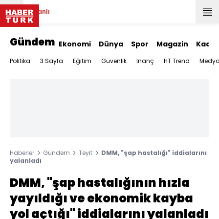
Canlı
Gündem
Ekonomi
Dünya
Spor
Magazin
Kadın
Politika
3.Sayfa
Eğitim
Güvenlik
İnanç
HT Trend
Medy
Haberler
Gündem
Teyit
DMM, "şap hastalığı" iddialarını
yalanladı
DMM, "şap hastalığının hızla
yayıldığı ve ekonomik kayba
yol açtığı" iddialarını yalanladı