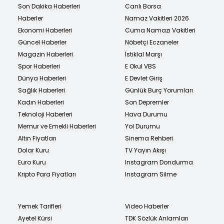
Son Dakika Haberleri
Canlı Borsa
Haberler
Namaz Vakitleri 2026
Ekonomi Haberleri
Cuma Namazı Vakitleri
Güncel Haberler
Nöbetçi Eczaneler
Magazin Haberleri
İstiklal Marşı
Spor Haberleri
E Okul VBS
Dünya Haberleri
E Devlet Giriş
Sağlık Haberleri
Günlük Burç Yorumları
Kadın Haberleri
Son Depremler
Teknoloji Haberleri
Hava Durumu
Memur ve Emekli Haberleri
Yol Durumu
Altın Fiyatları
Sinema Rehberi
Dolar Kuru
TV Yayın Akışı
Euro Kuru
Instagram Dondurma
Kripto Para Fiyatları
Instagram Silme
Yemek Tarifleri
Video Haberler
Ayetel Kürsi
TDK Sözlük Anlamları