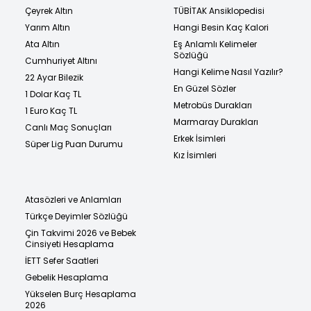
Çeyrek Altın
TÜBİTAK Ansiklopedisi
Yarım Altın
Hangi Besin Kaç Kalori
Ata Altın
Eş Anlamlı Kelimeler
Sözlüğü
Cumhuriyet Altını
Hangi Kelime Nasıl Yazılır?
22 Ayar Bilezik
En Güzel Sözler
1 Dolar Kaç TL
Metrobüs Durakları
1 Euro Kaç TL
Marmaray Durakları
Canlı Maç Sonuçları
Erkek İsimleri
Süper Lig Puan Durumu
Kız İsimleri
Atasözleri ve Anlamları
Türkçe Deyimler Sözlüğü
Çin Takvimi 2026 ve Bebek
Cinsiyeti Hesaplama
İETT Sefer Saatleri
Gebelik Hesaplama
Yükselen Burç Hesaplama
2026