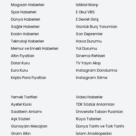
Magazin Haberleri
İstiklal Marşı
Spor Haberleri
E Okul VBS
Dünya Haberleri
E Devlet Giriş
Sağlık Haberleri
Günlük Burç Yorumları
Kadın Haberleri
Son Depremler
Teknoloji Haberleri
Hava Durumu
Memur ve Emekli Haberleri
Yol Durumu
Altın Fiyatları
Sinema Rehberi
Dolar Kuru
TV Yayın Akışı
Euro Kuru
Instagram Dondurma
Kripto Para Fiyatları
Instagram Silme
Yemek Tarifleri
Video Haberler
Ayetel Kürsi
TDK Sözlük Anlamları
Saatlerin Anlamı
Üniversite Taban Puanları
Aşk Sözleri
Rüya Tabirleri
Günaydın Mesajları
Dünya Tarihi ve Türk Tarihi
Gram Altın
İslam Ansiklopedisi