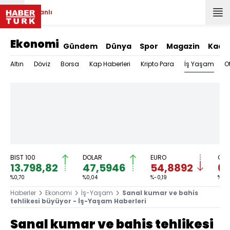
Canlı
Ekonomi
Gündem
Dünya
Spor
Magazin
Kadı
İş Yaşam
Altın
Döviz
Borsa
Kap Haberleri
Kripto Para
O
BIST 100
DOLAR
EURO
GRA
13.798,82
47,5946
54,8892
6.
%0,70
%0,04
%-0,19
%-0,
Haberler
Ekonomi
İş-Yaşam
Sanal kumar ve bahis
tehlikesi büyüyor - İş-Yaşam Haberleri
Sanal kumar ve bahis tehlikesi