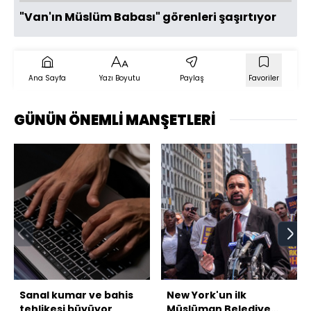
"Van'ın Müslüm Babası" görenleri şaşırtıyor
Ana Sayfa
Yazı Boyutu
Paylaş
Favoriler
GÜNÜN ÖNEMLİ MANŞETLERİ
Sanal kumar ve bahis
New York'un ilk
tehlikesi büyüyor
Müslüman Belediye