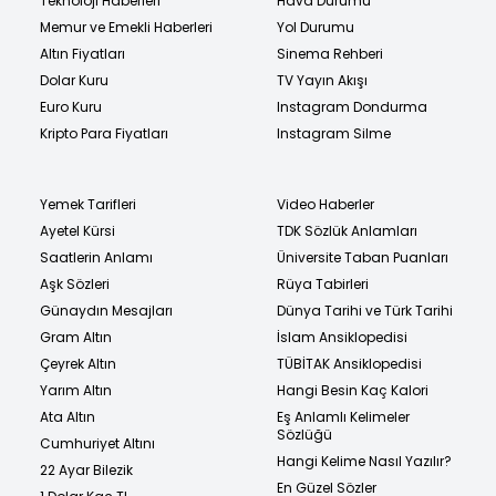
Teknoloji Haberleri
Hava Durumu
Memur ve Emekli Haberleri
Yol Durumu
Altın Fiyatları
Sinema Rehberi
Dolar Kuru
TV Yayın Akışı
Euro Kuru
Instagram Dondurma
Kripto Para Fiyatları
Instagram Silme
Yemek Tarifleri
Video Haberler
Ayetel Kürsi
TDK Sözlük Anlamları
Saatlerin Anlamı
Üniversite Taban Puanları
Aşk Sözleri
Rüya Tabirleri
Günaydın Mesajları
Dünya Tarihi ve Türk Tarihi
Gram Altın
İslam Ansiklopedisi
Çeyrek Altın
TÜBİTAK Ansiklopedisi
Yarım Altın
Hangi Besin Kaç Kalori
Ata Altın
Eş Anlamlı Kelimeler
Sözlüğü
Cumhuriyet Altını
Hangi Kelime Nasıl Yazılır?
22 Ayar Bilezik
En Güzel Sözler