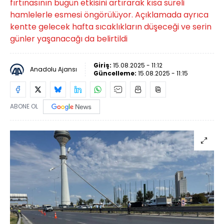
fırtınasının bugün etkisini artırarak kısa süreli
hamlelerle esmesi öngörülüyor. Açıklamada ayrıca
kentte gelecek hafta sıcaklıkların düşeceği ve serin
günler yaşanacağı da belirtildi
Giriş:
15.08.2025 - 11:12
Anadolu Ajansı
Güncelleme:
15.08.2025 - 11:15
ABONE OL