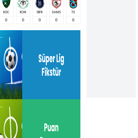
KOC
KON
İBFK
SAMS
TS
0
0
0
0
0