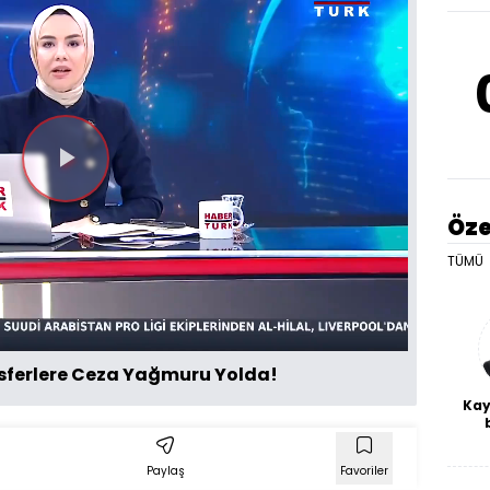
Videoyu
Öze
Oynat
TÜMÜ
nsferlere Ceza Yağmuru Yolda!
Kay
De
haf
Paylaş
Favoriler
a