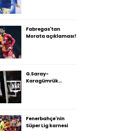
Fabregas'tan
Morata açıklaması!
G.Saray-
Karagümrük
maçının VAR'ı
açıklandı
Fenerbahçe'nin
Süper Lig karnesi