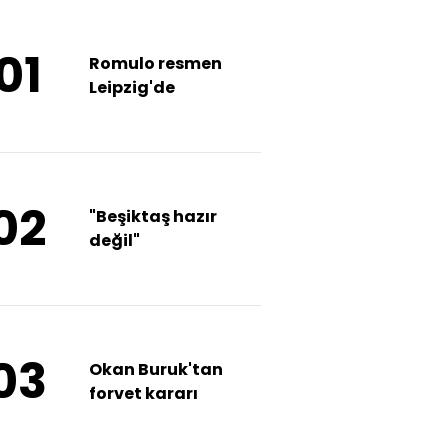
01
Romulo resmen
Leipzig'de
02
"Beşiktaş hazır
değil"
03
Okan Buruk'tan
forvet kararı