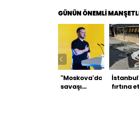
GÜNÜN ÖNEMLİ MANŞETL
"Moskova'dan
İstanbul
savaşı
fırtına et
bitirmek için
oluyor
talimat yok"