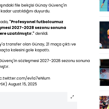
aşındaki file bekçisi Günay Güvenç'in
 kadar uzatıldığını duyurdu.
mada,
"Profesyonel futbolcumuz
şmesi 2027-2028 sezonu sonuna
re uzatılmıştır."
denildi.
'a transfer olan Günay, 21 maça çıktı ve
maçta kalesini gole kapattı.
Güvenç'in sözleşmesi 2027-2028 sezonu sonuna
ştır.
ic.twitter.com/ev1a7eNlum
ySK)
August 15, 2025