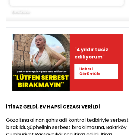
"4 yıldır taciz
ediliyorum"
Haberi
Görüntüle
İTİRAZ GELDİ, EV HAPSİ CEZASI VERİLDİ
Gözaltına alınan şahıs adli kontrol tedbiriyle serbest
bırakıldı. Şüphelinin serbest bırakılmasına, Bakırköy
Cumhuriyet Başsavcılığı’nca itiraz edildi. İtiraz