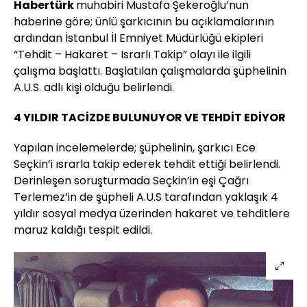
Habertürk
muhabiri Mustafa Şekeroğlu’nun
haberine göre; ünlü şarkıcının bu açıklamalarının
ardından İstanbul İl Emniyet Müdürlüğü ekipleri
“Tehdit – Hakaret – Israrlı Takip” olayı ile ilgili
çalışma başlattı. Başlatılan çalışmalarda şüphelinin
A.U.S. adlı kişi olduğu belirlendi.
4 YILDIR TACİZDE BULUNUYOR VE TEHDİT EDİYOR
Yapılan incelemelerde; şüphelinin, şarkıcı Ece
Seçkin’i ısrarla takip ederek tehdit ettiği belirlendi.
Derinleşen soruşturmada Seçkin’in eşi Çağrı
Terlemez’in de şüpheli A.U.S tarafından yaklaşık 4
yıldır sosyal medya üzerinden hakaret ve tehditlere
maruz kaldığı tespit edildi.