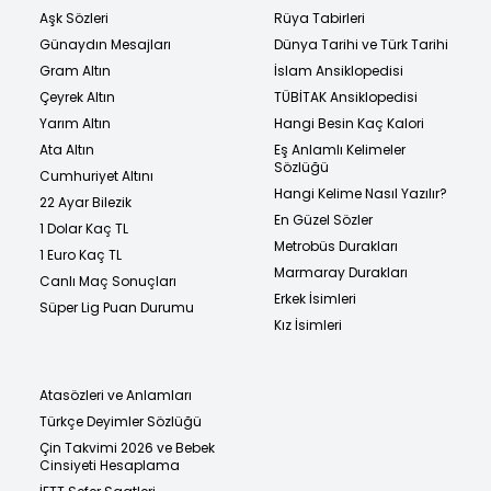
Aşk Sözleri
Rüya Tabirleri
Günaydın Mesajları
Dünya Tarihi ve Türk Tarihi
Gram Altın
İslam Ansiklopedisi
Çeyrek Altın
TÜBİTAK Ansiklopedisi
Yarım Altın
Hangi Besin Kaç Kalori
Ata Altın
Eş Anlamlı Kelimeler
Sözlüğü
Cumhuriyet Altını
Hangi Kelime Nasıl Yazılır?
22 Ayar Bilezik
En Güzel Sözler
1 Dolar Kaç TL
Metrobüs Durakları
1 Euro Kaç TL
Marmaray Durakları
Canlı Maç Sonuçları
Erkek İsimleri
Süper Lig Puan Durumu
Kız İsimleri
Atasözleri ve Anlamları
Türkçe Deyimler Sözlüğü
Çin Takvimi 2026 ve Bebek
Cinsiyeti Hesaplama