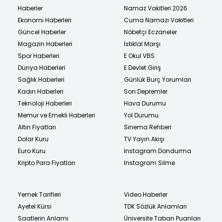
Haberler
Namaz Vakitleri 2026
Ekonomi Haberleri
Cuma Namazı Vakitleri
Güncel Haberler
Nöbetçi Eczaneler
Magazin Haberleri
İstiklal Marşı
Spor Haberleri
E Okul VBS
Dünya Haberleri
E Devlet Giriş
Sağlık Haberleri
Günlük Burç Yorumları
Kadın Haberleri
Son Depremler
Teknoloji Haberleri
Hava Durumu
Memur ve Emekli Haberleri
Yol Durumu
Altın Fiyatları
Sinema Rehberi
Dolar Kuru
TV Yayın Akışı
Euro Kuru
Instagram Dondurma
Kripto Para Fiyatları
Instagram Silme
Yemek Tarifleri
Video Haberler
Ayetel Kürsi
TDK Sözlük Anlamları
Saatlerin Anlamı
Üniversite Taban Puanları