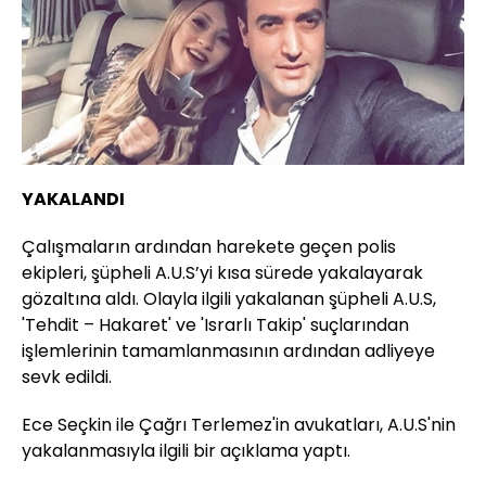
YAKALANDI
Çalışmaların ardından harekete geçen polis
ekipleri, şüpheli A.U.S’yi kısa sürede yakalayarak
gözaltına aldı. Olayla ilgili yakalanan şüpheli A.U.S,
'Tehdit – Hakaret' ve 'Israrlı Takip' suçlarından
işlemlerinin tamamlanmasının ardından adliyeye
sevk edildi.
Ece Seçkin ile Çağrı Terlemez'in avukatları, A.U.S'nin
yakalanmasıyla ilgili bir açıklama yaptı.