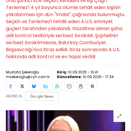
Ünlü şarkıcı Ece Seçkin, kendisini ve eşi Çağrı
Terlemez'i 4 yıl boyunca ölümle tehdit eden kişinin
yakalanması için dün "İmdat" çağrısında bulunmuştu.
Seçkin ve Terlemez'i tehdit eden A.U.S, emniyet
güçleri tarafından yakalandı. Gözaltına alınan şahıs
adli kontrol tedbiriyle serbest bırakıldı. Şüphelinin
serbest bırakılmasına, Bakırköy Cumhuriyet
Başsavcılığı'nca itiraz edildi. İtiraz sonrasında A.U.S.
hakkında adli kontrol ve ev hapsi verildi
Mustafa Şekeroğlu
Giriş:
10.09.2025 - 13:41
msekeroglu@cyh.com.tr
Güncelleme:
10.09.2025 - 17:34
ABONE OL