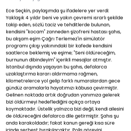
Ece Seçkin, paylaşımda şu ifadelere yer verdi:
Yaklaşık 4 yıldır beni ve yakın çevremi ısrarlı şekilde
takip eden, sözlü taciz ve tehditlerde bulunan,
kendisini "kocam" zanneden şizofreni hastası şahıs,
bu akşam eşim Çağrı Terlemez'in simülatör
programı çıkışı yakınındaki bir kafede kendisini
saatlerce beklemiş ve eşime; "Seni öldüreceğim,
burnunun dibindeyim" içerikli mesajlar atmıştır.
İstanbul dışında yaşayan bu şahıs, defalarca
uzaklaştırma kararı aldırmama rağmen,
kilometrelerce yol gelip farklı numaralardan gece
gündüz aramalarla hayatımızı kâbusa çevirmiştir.
Gelinen noktada artık doğrudan yanımıza gelerek
bizi öldürmeyi hedeflediğini açıkça ortaya
koymaktadır. Üstelik yalnızca bizi değil, kendi ailesini
de öldüreceğini defalarca dile getirmiştir. Şahıs şu
anda karakoldadır; fakat kanun gereği kısa süre
içinde serbest bırakılacaktır. Polis görevini