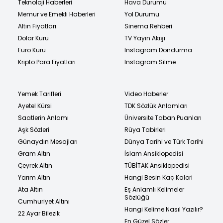
Teknoloji Haberleri
Hava Durumu
Memur ve Emekli Haberleri
Yol Durumu
Altın Fiyatları
Sinema Rehberi
Dolar Kuru
TV Yayın Akışı
Euro Kuru
Instagram Dondurma
Kripto Para Fiyatları
Instagram Silme
Yemek Tarifleri
Video Haberler
Ayetel Kürsi
TDK Sözlük Anlamları
Saatlerin Anlamı
Üniversite Taban Puanları
Aşk Sözleri
Rüya Tabirleri
Günaydın Mesajları
Dünya Tarihi ve Türk Tarihi
Gram Altın
İslam Ansiklopedisi
Çeyrek Altın
TÜBİTAK Ansiklopedisi
Yarım Altın
Hangi Besin Kaç Kalori
Ata Altın
Eş Anlamlı Kelimeler
Sözlüğü
Cumhuriyet Altını
Hangi Kelime Nasıl Yazılır?
22 Ayar Bilezik
En Güzel Sözler