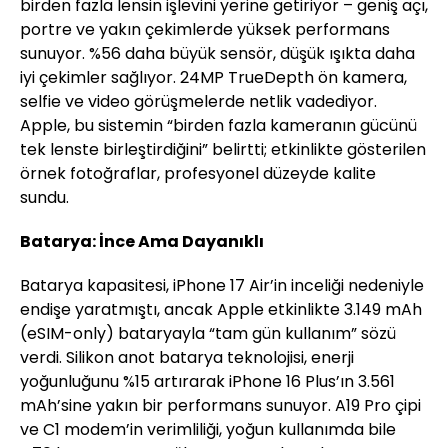
birden fazla lensin işlevini yerine getiriyor – geniş açı,
portre ve yakın çekimlerde yüksek performans
sunuyor. %56 daha büyük sensör, düşük ışıkta daha
iyi çekimler sağlıyor. 24MP TrueDepth ön kamera,
selfie ve video görüşmelerde netlik vadediyor.
Apple, bu sistemin “birden fazla kameranın gücünü
tek lenste birleştirdiğini” belirtti; etkinlikte gösterilen
örnek fotoğraflar, profesyonel düzeyde kalite
sundu.
Batarya: İnce Ama Dayanıklı
Batarya kapasitesi, iPhone 17 Air’in inceliği nedeniyle
endişe yaratmıştı, ancak Apple etkinlikte 3.149 mAh
(eSIM-only) bataryayla “tam gün kullanım” sözü
verdi. Silikon anot batarya teknolojisi, enerji
yoğunluğunu %15 artırarak iPhone 16 Plus’ın 3.561
mAh’sine yakın bir performans sunuyor. A19 Pro çipi
ve C1 modem’in verimliliği, yoğun kullanımda bile