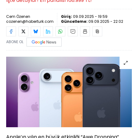
İşte detaylar! En pahalısı 168.999 TL!
Cem Özenen
Giriş:
09.09.2025 - 19:59
cozenen@haberturk.com
Güncelleme:
09.09.2025 - 22:02
ABONE OL
Apple’ın yılın en büyük etkinliği “Awe Dropping”