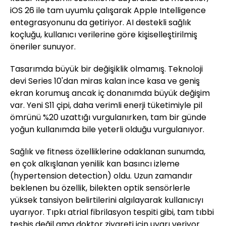
iOS 26 ile tam uyumlu çalışarak Apple Intelligence
entegrasyonunu da getiriyor. AI destekli sağlık
koçluğu, kullanıcı verilerine göre kişiselleştirilmiş
öneriler sunuyor.
Tasarımda büyük bir değişiklik olmamış. Teknoloji
devi Series 10'dan miras kalan ince kasa ve geniş
ekran korumuş ancak iç donanımda büyük değişim
var. Yeni S11 çipi, daha verimli enerji tüketimiyle pil
ömrünü %20 uzattığı vurgulanırken, tam bir günde
yoğun kullanımda bile yeterli olduğu vurgulanıyor.
Sağlık ve fitness özelliklerine odaklanan sunumda,
en çok alkışlanan yenilik kan basıncı izleme
(hypertension detection) oldu. Uzun zamandır
beklenen bu özellik, bilekten optik sensörlerle
yüksek tansiyon belirtilerini algılayarak kullanıcıyı
uyarıyor. Tıpkı atrial fibrilasyon tespiti gibi, tam tıbbi
teşhis değil ama doktor ziyareti için uyarı veriyor.