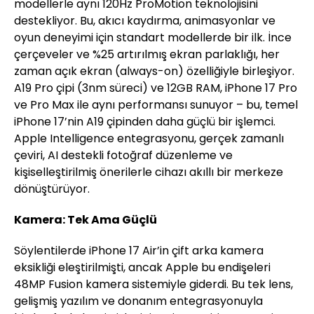
modellerle aynı 120Hz ProMotion teknolojisini
destekliyor. Bu, akıcı kaydırma, animasyonlar ve
oyun deneyimi için standart modellerde bir ilk. İnce
çerçeveler ve %25 artırılmış ekran parlaklığı, her
zaman açık ekran (always-on) özelliğiyle birleşiyor.
A19 Pro çipi (3nm süreci) ve 12GB RAM, iPhone 17 Pro
ve Pro Max ile aynı performansı sunuyor – bu, temel
iPhone 17’nin A19 çipinden daha güçlü bir işlemci.
Apple Intelligence entegrasyonu, gerçek zamanlı
çeviri, AI destekli fotoğraf düzenleme ve
kişiselleştirilmiş önerilerle cihazı akıllı bir merkeze
dönüştürüyor.
Kamera: Tek Ama Güçlü
Söylentilerde iPhone 17 Air’in çift arka kamera
eksikliği eleştirilmişti, ancak Apple bu endişeleri
48MP Fusion kamera sistemiyle giderdi. Bu tek lens,
gelişmiş yazılım ve donanım entegrasyonuyla