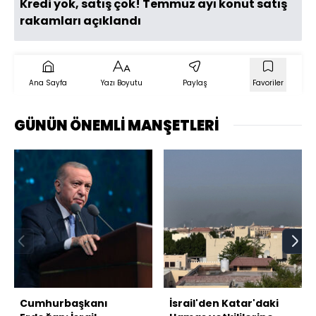
Kredi yok, satış çok! Temmuz ayı konut satış
rakamları açıklandı
Ana Sayfa
Yazı Boyutu
Paylaş
Favoriler
GÜNÜN ÖNEMLİ MANŞETLERİ
Cumhurbaşkanı
İsrail'den Katar'daki