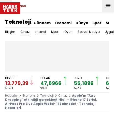
Canlı
Teknoloji
Gündem
Ekonomi
Dünya
Spor
Mag
Cihaz
Bilişim
İnternet
Mobil
Oyun
Sosyal Medya
Uygu
BIST 100
DOLAR
EURO
GRAM
13.779,39
47,6966
55,1896
6.
%-0,14
%0,12
%0,45
%2,59
Haberler
Ekonomi
Teknoloji
Cihaz
Apple’ın “Awe
Dropping” etkinliği gerçekleştirildi! - iPhone 17 Serisi,
AirPods Pro 3 ve Apple Watch 11 Sahnede! - Teknoloji
Haberleri