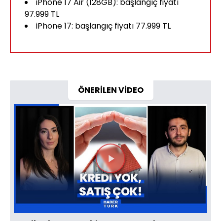
iPhone 17 Air (128GB): başlangıç fiyatı
97.999 TL
iPhone 17: başlangıç fiyatı 77.999 TL
ÖNERİLEN VİDEO
Videoyu
Oynat