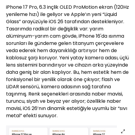
iPhone 17 Pro, 6.3 inçlik OLED ProMotion ekran (120Hz
yenileme hızı) ile geliyor ve Apple’ın yeni “Liquid
Glass” arayüzüyle iOS 26 tarafından destekleniyor.
Tasarımda radikal bir değişiklik var: yarım
alüminyum-yarım cam gövde, iPhone 16'da ısınma
sorunları ile gündeme gelen titanyum çerçevelere
veda ederek hem dayanıklılığı artırıyor hem de
kablosuz şarjı koruyor. Yeni yatay kamera adası, üçlü
lens sistemini barındırıyor ve cihazın arka yüzeyinde
daha geniş bir alan kaplıyor. Bu, hem estetik hem de
fonksiyonel bir yenilik olarak öne çıkıyor; flash ve
LiDAR sensörü, kamera adasının sağ tarafına
taşınmış. Renk seçenekleri arasında naber mavisi,
turuncu, siyah ve beyaz yer alıyor; özellikle naber
mavisi, iOS 26’nın dinamik estetiğiyle uyumlu bir “sıvı
metal” efekti sunuyor.