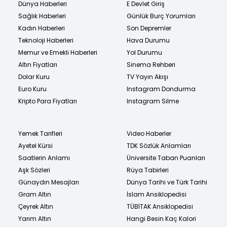
Dünya Haberleri
E Devlet Giriş
Sağlık Haberleri
Günlük Burç Yorumları
Kadın Haberleri
Son Depremler
Teknoloji Haberleri
Hava Durumu
Memur ve Emekli Haberleri
Yol Durumu
Altın Fiyatları
Sinema Rehberi
Dolar Kuru
TV Yayın Akışı
Euro Kuru
Instagram Dondurma
Kripto Para Fiyatları
Instagram Silme
Yemek Tarifleri
Video Haberler
Ayetel Kürsi
TDK Sözlük Anlamları
Saatlerin Anlamı
Üniversite Taban Puanları
Aşk Sözleri
Rüya Tabirleri
Günaydın Mesajları
Dünya Tarihi ve Türk Tarihi
Gram Altın
İslam Ansiklopedisi
Çeyrek Altın
TÜBİTAK Ansiklopedisi
Yarım Altın
Hangi Besin Kaç Kalori