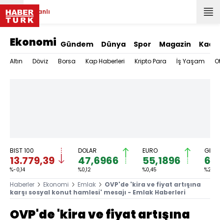
Canlı
Ekonomi
Gündem
Dünya
Spor
Magazin
Kadı
Altın
Döviz
Borsa
Kap Haberleri
Kripto Para
İş Yaşam
O
BIST 100
DOLAR
EURO
GRAM
13.779,39
47,6966
55,1896
6.
%-0,14
%0,12
%0,45
%2,59
Haberler
Ekonomi
Emlak
OVP'de 'kira ve fiyat artışına
karşı sosyal konut hamlesi' mesajı - Emlak Haberleri
OVP'de 'kira ve fiyat artışına