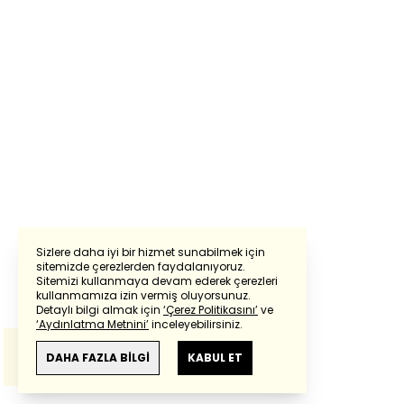
Sizlere daha iyi bir hizmet sunabilmek için
sitemizde çerezlerden faydalanıyoruz.
Sitemizi kullanmaya devam ederek çerezleri
Powered by
Translate
kullanmamıza izin vermiş oluyorsunuz.
Detaylı bilgi almak için
‘Çerez Politikasını’
ve
‘Aydınlatma Metnini’
inceleyebilirsiniz.
Bu çeviride
Google Translete
kullanılmıştır.
Anlam ve çeviri hatalarından
haberturk.com
DAHA FAZLA BİLGİ
KABUL ET
sorumlu değildir.