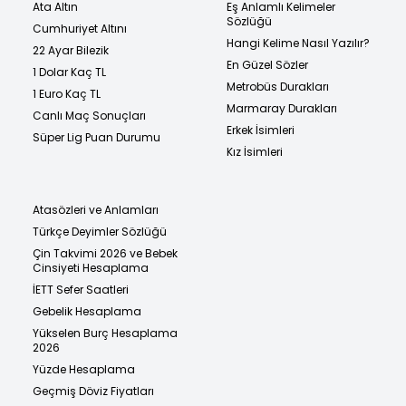
Ata Altın
Eş Anlamlı Kelimeler
Sözlüğü
Cumhuriyet Altını
Hangi Kelime Nasıl Yazılır?
22 Ayar Bilezik
En Güzel Sözler
1 Dolar Kaç TL
Metrobüs Durakları
1 Euro Kaç TL
Marmaray Durakları
Canlı Maç Sonuçları
Erkek İsimleri
Süper Lig Puan Durumu
Kız İsimleri
Atasözleri ve Anlamları
Türkçe Deyimler Sözlüğü
Çin Takvimi 2026 ve Bebek
Cinsiyeti Hesaplama
İETT Sefer Saatleri
Gebelik Hesaplama
Yükselen Burç Hesaplama
2026
Yüzde Hesaplama
Geçmiş Döviz Fiyatları