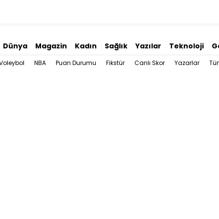
Dünya
Magazin
Kadın
Sağlık
Yazılar
Teknoloji
G
Voleybol
NBA
Puan Durumu
Fikstür
Canlı Skor
Yazarlar
Tü