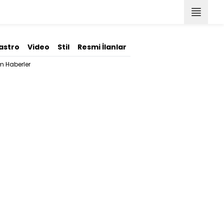
astro
Video
Stil
Resmi İlanlar
m Haberler