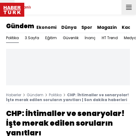
Canlı
Gündem
Ekonomi
Dünya
Spor
Magazin
Kadın
Politika
3.Sayfa
Eğitim
Güvenlik
İnanç
HT Trend
Medy
Haberler
Gündem
Politika
CHP: İhtimaller ve senaryolar!
İşte merak edilen soruların yanıtları | Son dakika haberleri
CHP: İhtimaller ve senaryolar!
İşte merak edilen soruların
yanıtları