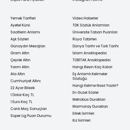
Yemek Tarifleri
Video Haberler
Ayetel Kürsi
TDK Sözlük Anlamları
Saatlerin Anlamı
Üniversite Taban Puanları
Aşk Sözleri
Rüya Tabirleri
Günaydın Mesajları
Dünya Tarihi ve Türk Tarihi
Gram Altın
İslam Ansiklopedisi
Çeyrek Altın
TÜBİTAK Ansiklopedisi
Yarım Altın
Hangi Besin Kaç Kalori
Ata Altın
Eş Anlamlı Kelimeler
Sözlüğü
Cumhuriyet Altını
Hangi Kelime Nasıl Yazılır?
22 Ayar Bilezik
En Güzel Sözler
1 Dolar Kaç TL
Metrobüs Durakları
1 Euro Kaç TL
Marmaray Durakları
Canlı Maç Sonuçları
Erkek İsimleri
Süper Lig Puan Durumu
Kız İsimleri