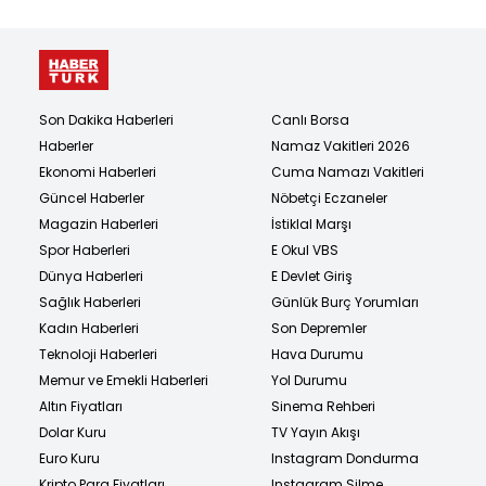
Son Dakika Haberleri
Canlı Borsa
Haberler
Namaz Vakitleri 2026
Ekonomi Haberleri
Cuma Namazı Vakitleri
Güncel Haberler
Nöbetçi Eczaneler
Magazin Haberleri
İstiklal Marşı
Spor Haberleri
E Okul VBS
Dünya Haberleri
E Devlet Giriş
Sağlık Haberleri
Günlük Burç Yorumları
Kadın Haberleri
Son Depremler
Teknoloji Haberleri
Hava Durumu
Memur ve Emekli Haberleri
Yol Durumu
Altın Fiyatları
Sinema Rehberi
Dolar Kuru
TV Yayın Akışı
Euro Kuru
Instagram Dondurma
Kripto Para Fiyatları
Instagram Silme