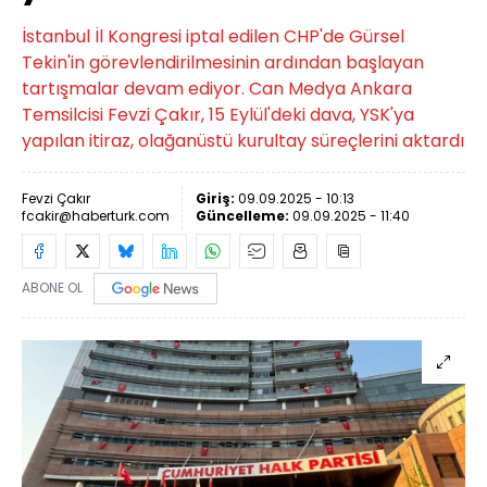
İstanbul İl Kongresi iptal edilen CHP'de Gürsel
Tekin'in görevlendirilmesinin ardından başlayan
tartışmalar devam ediyor. Can Medya Ankara
Temsilcisi Fevzi Çakır, 15 Eylül'deki dava, YSK'ya
yapılan itiraz, olağanüstü kurultay süreçlerini aktardı
Fevzi Çakır
Giriş:
09.09.2025 - 10:13
fcakir@haberturk.com
Güncelleme:
09.09.2025 - 11:40
ABONE OL