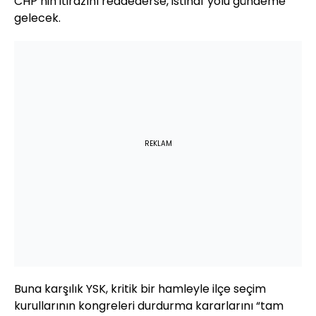
CHP’nin itirazını reddederse, istinaf yolu gündeme
gelecek.
REKLAM
Buna karşılık YSK, kritik bir hamleyle ilçe seçim
kurullarının kongreleri durdurma kararlarını “tam