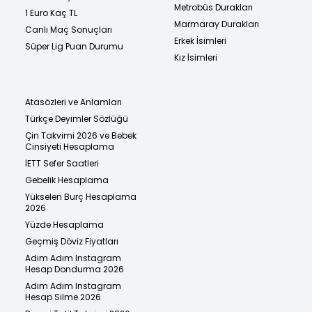
Metrobüs Durakları
1 Euro Kaç TL
Marmaray Durakları
Canlı Maç Sonuçları
Erkek İsimleri
Süper Lig Puan Durumu
Kız İsimleri
Atasözleri ve Anlamları
Türkçe Deyimler Sözlüğü
Çin Takvimi 2026 ve Bebek
Cinsiyeti Hesaplama
İETT Sefer Saatleri
Gebelik Hesaplama
Yükselen Burç Hesaplama
2026
Yüzde Hesaplama
Geçmiş Döviz Fiyatları
Adım Adım Instagram
Hesap Dondurma 2026
Adım Adım Instagram
Hesap Silme 2026