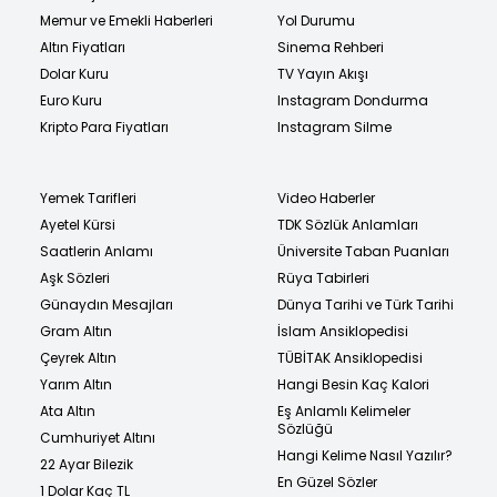
Memur ve Emekli Haberleri
Yol Durumu
Altın Fiyatları
Sinema Rehberi
Dolar Kuru
TV Yayın Akışı
Euro Kuru
Instagram Dondurma
Kripto Para Fiyatları
Instagram Silme
Yemek Tarifleri
Video Haberler
Ayetel Kürsi
TDK Sözlük Anlamları
Saatlerin Anlamı
Üniversite Taban Puanları
Aşk Sözleri
Rüya Tabirleri
Günaydın Mesajları
Dünya Tarihi ve Türk Tarihi
Gram Altın
İslam Ansiklopedisi
Çeyrek Altın
TÜBİTAK Ansiklopedisi
Yarım Altın
Hangi Besin Kaç Kalori
Ata Altın
Eş Anlamlı Kelimeler
Sözlüğü
Cumhuriyet Altını
Hangi Kelime Nasıl Yazılır?
22 Ayar Bilezik
En Güzel Sözler
1 Dolar Kaç TL