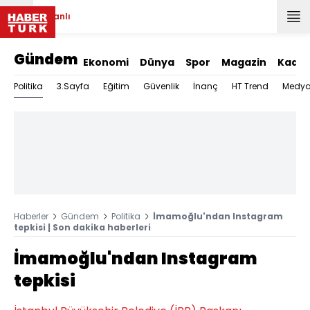
Canlı
Gündem
Ekonomi
Dünya
Spor
Magazin
Kadın
Politika
3.Sayfa
Eğitim
Güvenlik
İnanç
HT Trend
Medy
Haberler
Gündem
Politika
İmamoğlu'ndan Instagram
tepkisi | Son dakika haberleri
İmamoğlu'ndan Instagram
tepkisi