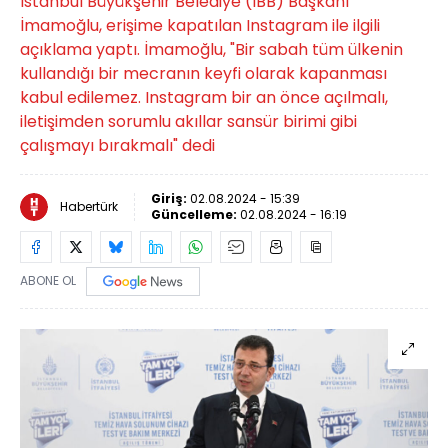
İstanbul Büyükşehir Belediye (İBB) Başkanı
İmamoğlu, erişime kapatılan Instagram ile ilgili
açıklama yaptı. İmamoğlu, "Bir sabah tüm ülkenin
kullandığı bir mecranın keyfi olarak kapanması
kabul edilemez. Instagram bir an önce açılmalı,
iletişimden sorumlu akıllar sansür birimi gibi
çalışmayı bırakmalı" dedi
Giriş:
02.08.2024 - 15:39
Habertürk
Güncelleme:
02.08.2024 - 16:19
ABONE OL