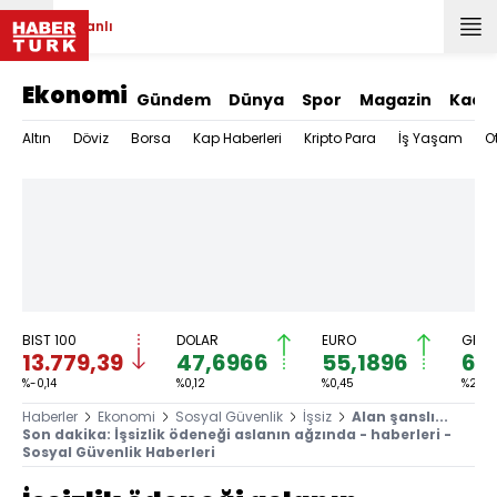
Canlı
Ekonomi
Gündem
Dünya
Spor
Magazin
Kadı
Altın
Döviz
Borsa
Kap Haberleri
Kripto Para
İş Yaşam
O
BIST 100
DOLAR
EURO
GRAM
13.779,39
47,6966
55,1896
6.
%-0,14
%0,12
%0,45
%2,59
Haberler
Ekonomi
Sosyal Güvenlik
İşsiz
Alan şanslı...
Son dakika: İşsizlik ödeneği aslanın ağzında - haberleri -
Sosyal Güvenlik Haberleri