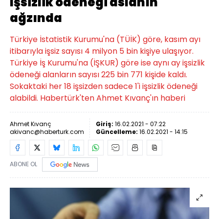
İşsizlik ödeneği aslanın
ağzında
Türkiye İstatistik Kurumu'na (TÜİK) göre, kasım ayı
itibarıyla işsiz sayısı 4 milyon 5 bin kişiye ulaşıyor.
Türkiye İş Kurumu'na (İŞKUR) göre ise aynı ay işsizlik
ödeneği alanların sayısı 225 bin 771 kişide kaldı.
Sokaktaki her 18 işsizden sadece 1'i işsizlik ödeneği
alabildi. Habertürk'ten Ahmet Kıvanç'ın haberi
Ahmet Kıvanç
Giriş:
16.02.2021 - 07:22
akivanc@haberturk.com
Güncelleme:
16.02.2021 - 14:15
ABONE OL