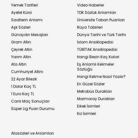
Yemek Tarifleri
Video Haberler
Ayetel Kürsi
TDK Sözlük Anlamları
Saatlerin Anlamı
Üniversite Taban Puanları
Aşk Sözleri
Rüya Tabirleri
Günaydın Mesajları
Dünya Tarihi ve Türk Tarihi
Gram Altın
İslam Ansiklopedisi
Çeyrek Altın
TÜBİTAK Ansiklopedisi
Yarım Altın
Hangi Besin Kaç Kalori
Ata Altın
Eş Anlamlı Kelimeler
Sözlüğü
Cumhuriyet Altını
Hangi Kelime Nasıl Yazılır?
22 Ayar Bilezik
En Güzel Sözler
1 Dolar Kaç TL
Metrobüs Durakları
1 Euro Kaç TL
Marmaray Durakları
Canlı Maç Sonuçları
Erkek İsimleri
Süper Lig Puan Durumu
Kız İsimleri
Atasözleri ve Anlamları