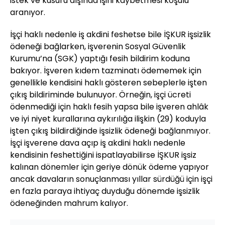
istek ve kusuru dışında işini kaybetmesi koşulu
aranıyor.
İşçi haklı nedenle iş akdini feshetse bile İŞKUR işsizlik
ödeneği bağlarken, işverenin Sosyal Güvenlik
Kurumu’na (SGK) yaptığı fesih bildirim koduna
bakıyor. İşveren kıdem tazminatı ödememek için
genellikle kendisini haklı gösteren sebeplerle işten
çıkış bildiriminde bulunuyor. Örneğin, işçi ücreti
ödenmediği için haklı fesih yapsa bile işveren ahlâk
ve iyi niyet kurallarına aykırılığa ilişkin (29) koduyla
işten çıkış bildirdiğinde işsizlik ödeneği bağlanmıyor.
İşçi işverene dava açıp iş akdini haklı nedenle
kendisinin feshettiğini ispatlayabilirse İŞKUR işsiz
kalınan dönemler için geriye dönük ödeme yapıyor
ancak davaların sonuçlanması yıllar sürdüğü için işçi
en fazla paraya ihtiyaç duyduğu dönemde işsizlik
ödeneğinden mahrum kalıyor.