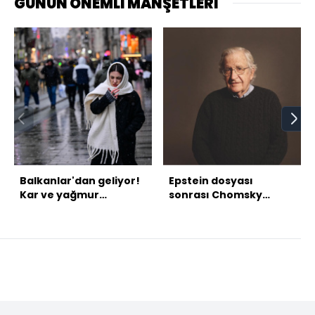
GÜNÜN ÖNEMLİ MANŞETLERİ
Balkanlar'dan geliyor!
Epstein dosyası
Kar ve yağmur
sonrası Chomsky
uyarısı...
tartışması!
Müfredattan
çıkarılmalı mı?