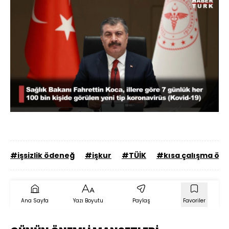
Yüklendi
:
71.60%
Sesi
Oynatma
Aç
Hızı
#işsizlik ödeneğ
#işkur
#TÜİK
#kısa çalışma öd
Ana Sayfa
Yazı Boyutu
Paylaş
Favoriler