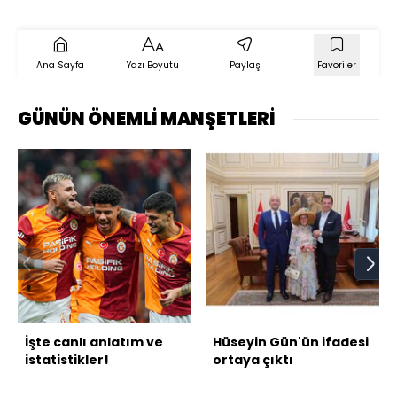
Ana Sayfa
Yazı Boyutu
Paylaş
Favoriler
GÜNÜN ÖNEMLİ MANŞETLERİ
İşte canlı anlatım ve
Hüseyin Gün'ün ifadesi
istatistikler!
ortaya çıktı