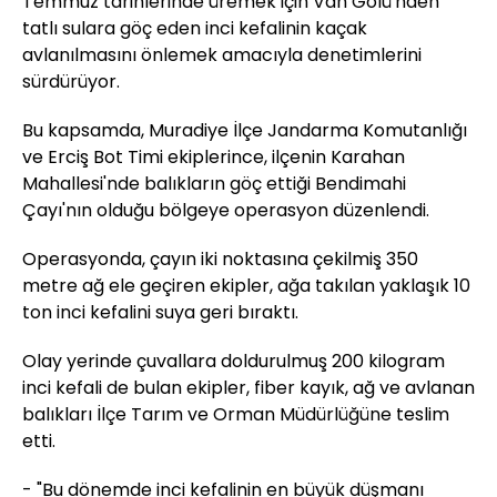
Temmuz tarihlerinde üremek için Van Gölü'nden
tatlı sulara göç eden inci kefalinin kaçak
avlanılmasını önlemek amacıyla denetimlerini
sürdürüyor.
Bu kapsamda, Muradiye İlçe Jandarma Komutanlığı
ve Erciş Bot Timi ekiplerince, ilçenin Karahan
Mahallesi'nde balıkların göç ettiği Bendimahi
Çayı'nın olduğu bölgeye operasyon düzenlendi.
Operasyonda, çayın iki noktasına çekilmiş 350
metre ağ ele geçiren ekipler, ağa takılan yaklaşık 10
ton inci kefalini suya geri bıraktı.
Olay yerinde çuvallara doldurulmuş 200 kilogram
inci kefali de bulan ekipler, fiber kayık, ağ ve avlanan
balıkları İlçe Tarım ve Orman Müdürlüğüne teslim
etti.
- "Bu dönemde inci kefalinin en büyük düşmanı