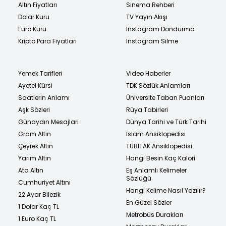
Altın Fiyatları
Sinema Rehberi
Dolar Kuru
TV Yayın Akışı
Euro Kuru
Instagram Dondurma
Kripto Para Fiyatları
Instagram Silme
Yemek Tarifleri
Video Haberler
Ayetel Kürsi
TDK Sözlük Anlamları
Saatlerin Anlamı
Üniversite Taban Puanları
Aşk Sözleri
Rüya Tabirleri
Günaydın Mesajları
Dünya Tarihi ve Türk Tarihi
Gram Altın
İslam Ansiklopedisi
Çeyrek Altın
TÜBİTAK Ansiklopedisi
Yarım Altın
Hangi Besin Kaç Kalori
Ata Altın
Eş Anlamlı Kelimeler
Sözlüğü
Cumhuriyet Altını
Hangi Kelime Nasıl Yazılır?
22 Ayar Bilezik
En Güzel Sözler
1 Dolar Kaç TL
Metrobüs Durakları
1 Euro Kaç TL