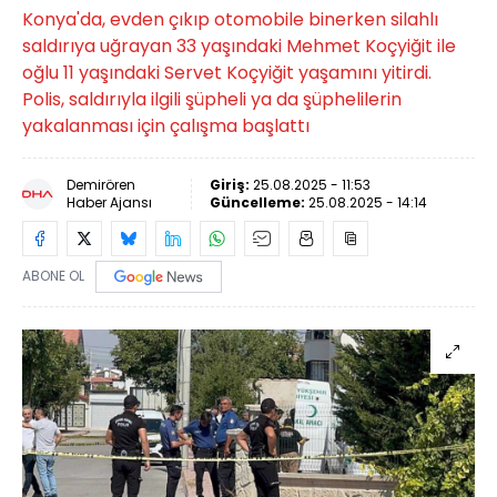
Konya'da, evden çıkıp otomobile binerken silahlı
saldırıya uğrayan 33 yaşındaki Mehmet Koçyiğit ile
oğlu 11 yaşındaki Servet Koçyiğit yaşamını yitirdi.
Polis, saldırıyla ilgili şüpheli ya da şüphelilerin
yakalanması için çalışma başlattı
Demirören
Giriş:
25.08.2025 - 11:53
Haber Ajansı
Güncelleme:
25.08.2025 - 14:14
ABONE OL