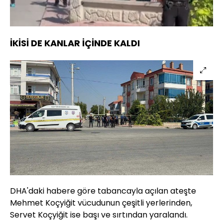
Yüklendi
:
90.42%
Sesi
Oynatma
Aç
Hızı
İKİSİ DE KANLAR İÇİNDE KALDI
DHA'daki habere göre tabancayla açılan ateşte
Mehmet Koçyiğit vücudunun çeşitli yerlerinden,
Servet Koçyiğit ise başı ve sırtından yaralandı.