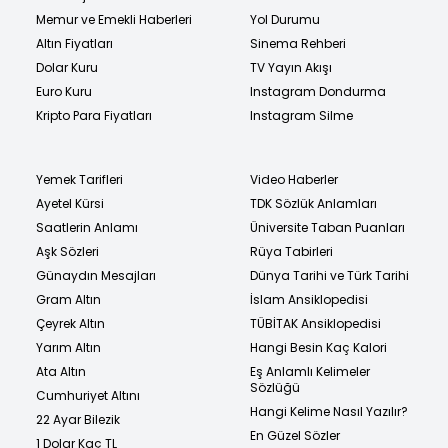
Memur ve Emekli Haberleri
Yol Durumu
Altın Fiyatları
Sinema Rehberi
Dolar Kuru
TV Yayın Akışı
Euro Kuru
Instagram Dondurma
Kripto Para Fiyatları
Instagram Silme
Yemek Tarifleri
Video Haberler
Ayetel Kürsi
TDK Sözlük Anlamları
Saatlerin Anlamı
Üniversite Taban Puanları
Aşk Sözleri
Rüya Tabirleri
Günaydın Mesajları
Dünya Tarihi ve Türk Tarihi
Gram Altın
İslam Ansiklopedisi
Çeyrek Altın
TÜBİTAK Ansiklopedisi
Yarım Altın
Hangi Besin Kaç Kalori
Ata Altın
Eş Anlamlı Kelimeler
Sözlüğü
Cumhuriyet Altını
Hangi Kelime Nasıl Yazılır?
22 Ayar Bilezik
En Güzel Sözler
1 Dolar Kaç TL