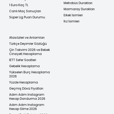
Metrobüs Durakları
1 Euro Kaç TL
Marmaray Durakları
Canlı Maç Sonuçları
Erkek İsimleri
Süper Lig Puan Durumu
Kız İsimleri
Atasözleri ve Anlamları
Türkçe Deyimler Sözlüğü
Çin Takvimi 2026 ve Bebek
Cinsiyeti Hesaplama
İETT Sefer Saatleri
Gebelik Hesaplama
Yükselen Burç Hesaplama
2026
Yüzde Hesaplama
Geçmiş Döviz Fiyatları
Adım Adım Instagram
Hesap Dondurma 2026
Adım Adım Instagram
Hesap Silme 2026