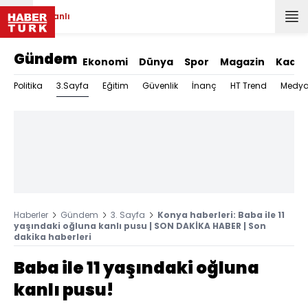
Canlı
Gündem
Ekonomi
Dünya
Spor
Magazin
Kadın
3.Sayfa
Politika
Eğitim
Güvenlik
İnanç
HT Trend
Medy
Haberler
Gündem
3. Sayfa
Konya haberleri: Baba ile 11
yaşındaki oğluna kanlı pusu | SON DAKİKA HABER | Son
dakika haberleri
Baba ile 11 yaşındaki oğluna
kanlı pusu!