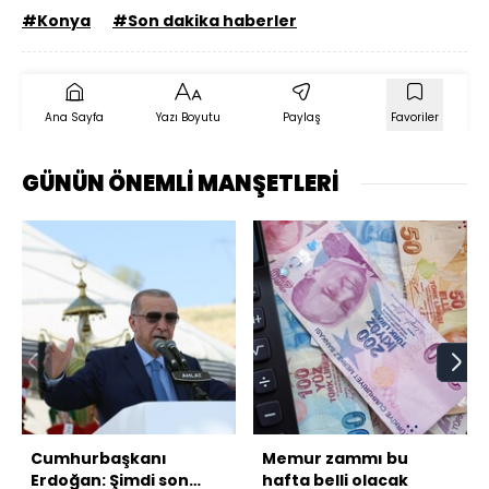
#Konya
#Son dakika haberler
Ana Sayfa
Yazı Boyutu
Paylaş
Favoriler
GÜNÜN ÖNEMLİ MANŞETLERİ
Cumhurbaşkanı
Memur zammı bu
Erdoğan: Şimdi son
hafta belli olacak