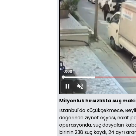
Süre
0:01
Yüklendi
:
25.13%
Duraklat
Sesi
Aç
Milyonluk hırsızlıkta suç mak
İstanbul'da Küçükçekmece, Beyli
değerinde ziynet eşyası, nakit p
operasyonda, suç dosyaları kaba
birinin 238 suç kaydı, 24 ayrı aran