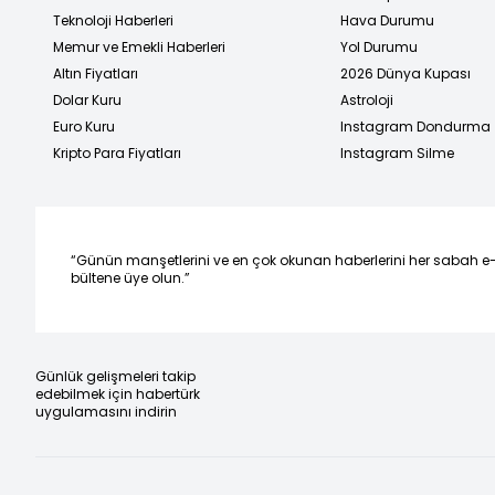
Teknoloji Haberleri
Hava Durumu
Memur ve Emekli Haberleri
Yol Durumu
Altın Fiyatları
2026 Dünya Kupası
Dolar Kuru
Astroloji
Euro Kuru
Instagram Dondurma
Kripto Para Fiyatları
Instagram Silme
“Günün manşetlerini ve en çok okunan haberlerini her sabah e
bültene üye olun.”
Günlük gelişmeleri takip
edebilmek için habertürk
uygulamasını indirin