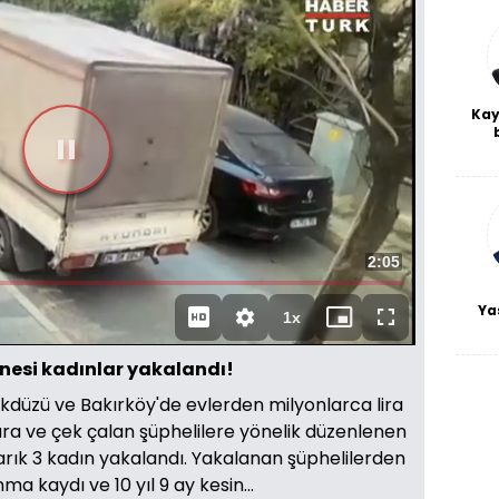
Kay
De
haf
a
bl
Toplam
2:05
Süre
Ya
1x
Oynatma
Mini
Tam
Hızı
oynatıcı
Ekran
inesi kadınlar yakalandı!
kdüzü ve Bakırköy'de evlerden milyonlarca lira
ara ve çek çalan şüphelilere yönelik düzenlenen
rık 3 kadın yakalandı. Yakalanan şüphelilerden
ma kaydı ve 10 yıl 9 ay kesin...