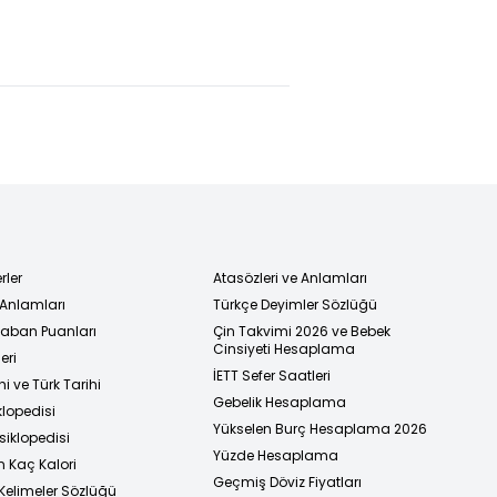
ik görüşme
Mumcu'nun
taraftar
ailelerini kabul
önünde imzayı
etti
attı!
rler
Atasözleri ve Anlamları
 Anlamları
Türkçe Deyimler Sözlüğü
 Taban Puanları
Çin Takvimi 2026 ve Bebek
Cinsiyeti Hesaplama
eri
İETT Sefer Saatleri
i ve Türk Tarihi
Gebelik Hesaplama
klopedisi
Yükselen Burç Hesaplama 2026
siklopedisi
Yüzde Hesaplama
n Kaç Kalori
Geçmiş Döviz Fiyatları
Kelimeler Sözlüğü