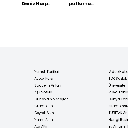
Deniz Harp
patlama
krit
Okulu'nda
meydana geldi
yangın
Yemek Tarifleri
Video Habe
Ayetel Kürsi
TDK Sözlük
i
Saatlerin Anlamı
Üniversite
Aşk Sözleri
Rüya Tabirl
Günaydın Mesajları
Dünya Tarih
Gram Altın
İslam Ansi
Çeyrek Altın
TÜBİTAK An
Yarım Altın
Hangi Besi
Ata Altın
Eş Anlamlı 