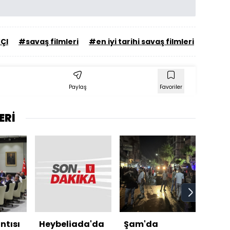
ÇI
#savaş filmleri
#en iyi tarihi savaş filmleri
Paylaş
Favoriler
ERİ
ntısı
Heybeliada'da
Şam'da
Beşt