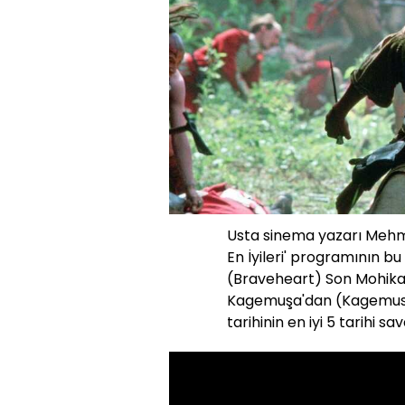
Usta sinema yazarı Mehm
En İyileri' programının 
(Braveheart) Son Mohikan
Kagemuşa'dan (Kagemush
tarihinin en iyi 5 tarihi sav