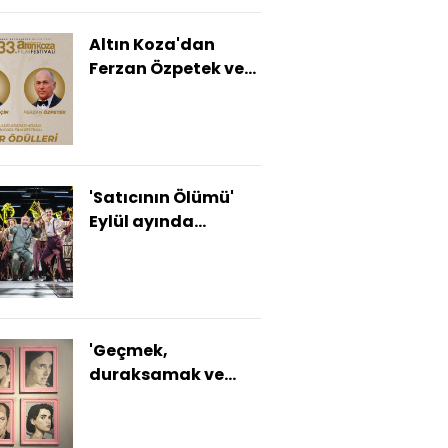
Altın Koza'dan
Ferzan Özpetek ve
Vahide Perçin'e
Onur Ödülü
'Satıcının Ölümü'
Eylül ayında
sahnelere dönüyor
'Geçmek,
duraksamak ve
fark etmek' bu
sergide