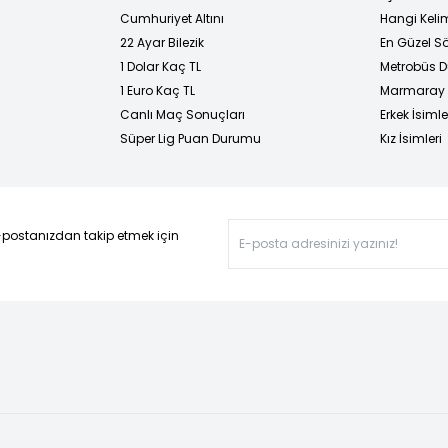
Cumhuriyet Altını
Hangi Kelim
22 Ayar Bilezik
En Güzel Sö
1 Dolar Kaç TL
Metrobüs D
1 Euro Kaç TL
Marmaray D
Canlı Maç Sonuçları
Erkek İsimle
Süper Lig Puan Durumu
Kız İsimleri
-postanızdan takip etmek için