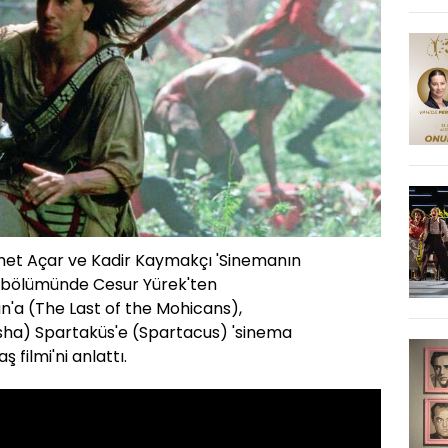
et Açar ve Kadir Kaymakçı 'Sinemanın
bu bölümünde Cesur Yürek'ten
'a (The Last of the Mohicans),
a) Spartaküs'e (Spartacus) 'sinema
aş filmi'ni anlattı.