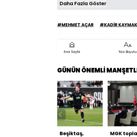
Daha Fazla Göster
#MEHMET AÇAR
#KADİR KAYMAK
Ana Sayfa
Yazı Boyutu
GÜNÜN ÖNEMLİ MANŞETL
Beşiktaş,
MGK topla