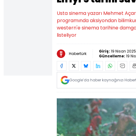
Usta sinema yazarı Mehmet Açar v
programında aksiyondan bilimku
western'e sinema tarihine damga v
listeliyor
Giriş:
19 Nisan 2025
Habertürk
Güncelleme:
19 Ni
Google’da haber kaynağınızı Habertü