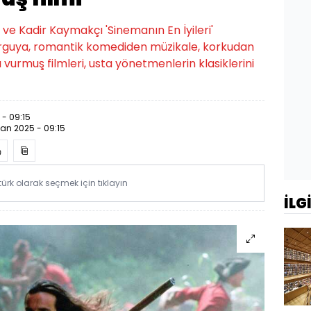
e Kadir Kaymakçı 'Sinemanın En İyileri'
rguya, romantik komediden müzikale, korkudan
urmuş filmleri, usta yönetmenlerin klasiklerini
 - 09:15
san 2025 - 09:15
rk olarak seçmek için tıklayın
İLG