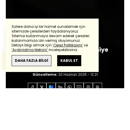
Sizlere daha iyi bir hizmet sunabilmek için
sitemizde çerezlerden faydalanıyoruz.
Abdurrahman Yıldırım
Sitemizi kullanmaya devam ederek çerezleri
Powered by
Translate
kullanmamıza izin vermiş oluyorsunuz.
Detaylı bilgi almak için
‘Çerez Politikasını’
ve
Ekonomi dursa da konut niye
‘Aydınlatma Metnini’
inceleyebilirsiniz.
Bu çeviride
Google Translete
kullanılmıştır.
durmaz?
Anlam ve çeviri hatalarından
haberturk.com
DAHA FAZLA BİLGİ
KABUL ET
sorumlu değildir.
Giriş:
20 Haziran 2025 - 12:21
Güncelleme:
20 Haziran 2025 - 12:21
Anasayfa
Özel İçerikler
Abdurrahman Yıldırım
Ekonomi dursa da konut niye durmaz?