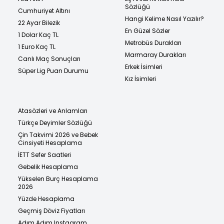
Sözlüğü
Cumhuriyet Altını
Hangi Kelime Nasıl Yazılır?
22 Ayar Bilezik
En Güzel Sözler
1 Dolar Kaç TL
Metrobüs Durakları
1 Euro Kaç TL
Marmaray Durakları
Canlı Maç Sonuçları
Erkek İsimleri
Süper Lig Puan Durumu
Kız İsimleri
Atasözleri ve Anlamları
Türkçe Deyimler Sözlüğü
Çin Takvimi 2026 ve Bebek
Cinsiyeti Hesaplama
İETT Sefer Saatleri
Gebelik Hesaplama
Yükselen Burç Hesaplama
2026
Yüzde Hesaplama
Geçmiş Döviz Fiyatları
Adım Adım Instagram