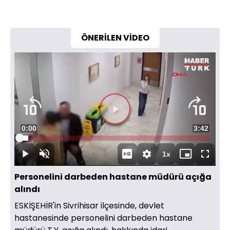
ÖNERİLEN VİDEO
Süre
0:00
Toplam
3:42
Yüklendi
:
4.46%
Süre
1x
Duraklat
Sesi
Oynatma
Mini
Tam
Aç
Hızı
oynatıcı
Ekran
Personelini darbeden hastane müdürü açığa
alındı
ESKİŞEHİR'in Sivrihisar ilçesinde, devlet
hastanesinde personelini darbeden hastane