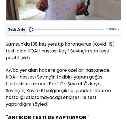
Sesli Dinle
0:00
/
2:17
Samsun'da 138 kez yeni tip koronavirüs (Kovid-19)
testi olan KOAH hastası Kaşif Sevinç'in son testi
pozitif çıktı.
AA'da yer alan habere göre özel bir hastanede,
KOAH hastası Sevinç'in takibini yapan göğüs
hastalıkları uzmanı Prof. Dr. Şevket Özkaya,
Sevinç'in, Kovid-19 salgını çıktığı günden itibaren
hastalığı atlatamayacağı endişesi ile test
yaptırdığını söyledi.
"ANTİKOR TESTİ DE YAPTIRIYOR"