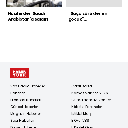
Husilerden Suudi
"Suça sürüklenen
Arabistan'a saldırı
çocuk"
düzenlemesinde 2
madde kabul edildi
Son Dakika Haberleri
Canlı Borsa
Haberler
Namaz Vakitleri 2026
Ekonomi Haberleri
Cuma Namazı Vakitleri
Güncel Haberler
Nöbetçi Eczaneler
Magazin Haberleri
İstiklal Marşı
Spor Haberleri
E Okul VBS
Dünya Haberleri
E Devlet Giriş