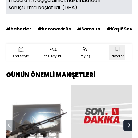
müdürü T.Y. açığa alındı, hakkında idari
soruşturma başlatıldı. (DHA)
#haberler
#koronavirüs
#Samsun
#Kaşif Sevin
Ana Sayfa
Yazı Boyutu
Paylaş
Favoriler
GÜNÜN ÖNEMLİ MANŞETLERİ