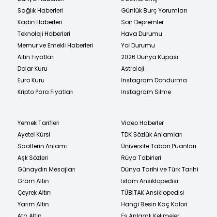
Sağlık Haberleri
Günlük Burç Yorumları
Kadın Haberleri
Son Depremler
Teknoloji Haberleri
Hava Durumu
Memur ve Emekli Haberleri
Yol Durumu
Altın Fiyatları
2026 Dünya Kupası
Dolar Kuru
Astroloji
Euro Kuru
Instagram Dondurma
Kripto Para Fiyatları
Instagram Silme
Yemek Tarifleri
Video Haberler
Ayetel Kürsi
TDK Sözlük Anlamları
Saatlerin Anlamı
Üniversite Taban Puanları
Aşk Sözleri
Rüya Tabirleri
Günaydın Mesajları
Dünya Tarihi ve Türk Tarihi
Gram Altın
İslam Ansiklopedisi
Çeyrek Altın
TÜBİTAK Ansiklopedisi
Yarım Altın
Hangi Besin Kaç Kalori
Ata Altın
Eş Anlamlı Kelimeler