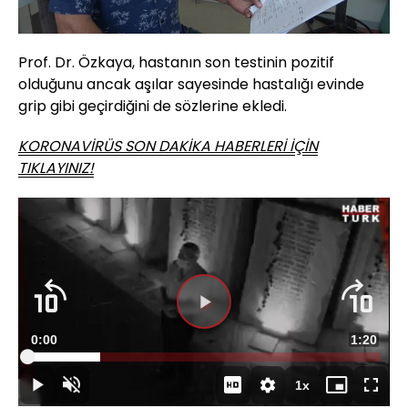
Prof. Dr. Özkaya, hastanın son testinin pozitif
olduğunu ancak aşılar sayesinde hastalığı evinde
grip gibi geçirdiğini de sözlerine ekledi.
KORONAVİRÜS SON DAKİKA HABERLERİ İÇİN
TIKLAYINIZ!
Süre
0:00
Toplam
1:20
Yüklendi
:
20.73%
Süre
1x
Duraklat
Sesi
Oynatma
Mini
Tam
Aç
Hızı
oynatıcı
Ekran