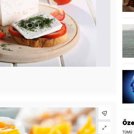
Öze
TÜMÜ