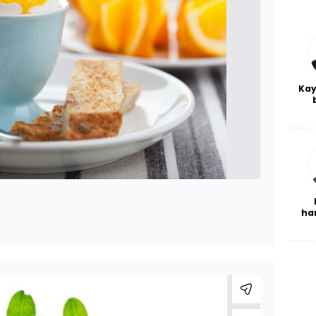
Kay
De
haf
a
bl
ha