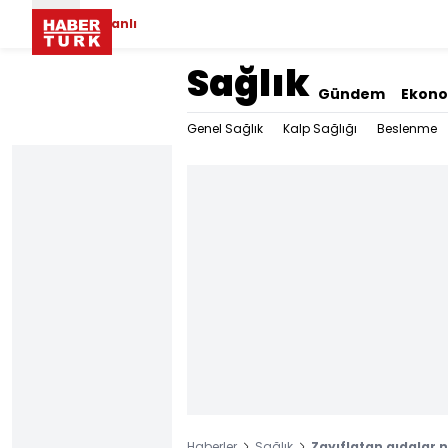
Canlı
Sağlık
Gündem
Ekon
Genel Sağlık
Kalp Sağlığı
Beslenme
Haberler
Sağlık
Zayıflatan gıdalar n