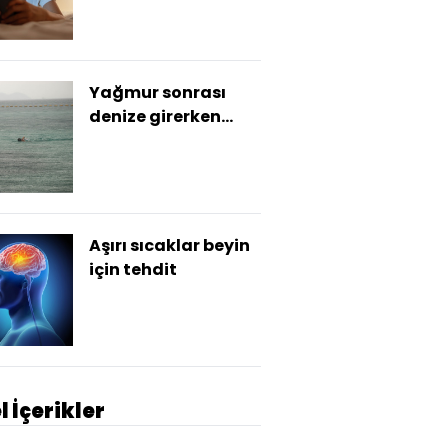
notları daha düşük
Yağmur sonrası
denize girerken
dikkat!
Aşırı sıcaklar beyin
için tehdit
l İçerikler