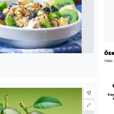
Öze
TÜMÜ
Kay
De
haf
a