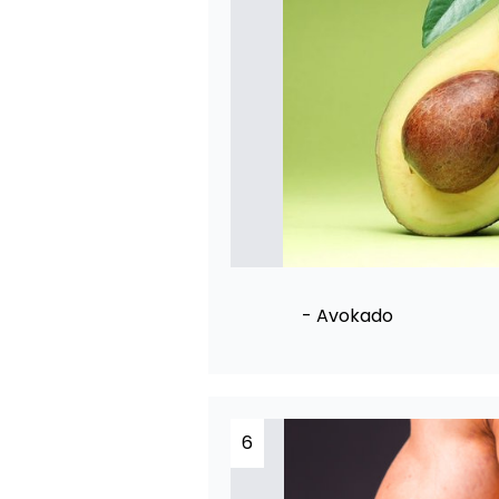
- Avokado
6