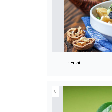
- Yulaf
5