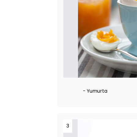
- Yumurta
3