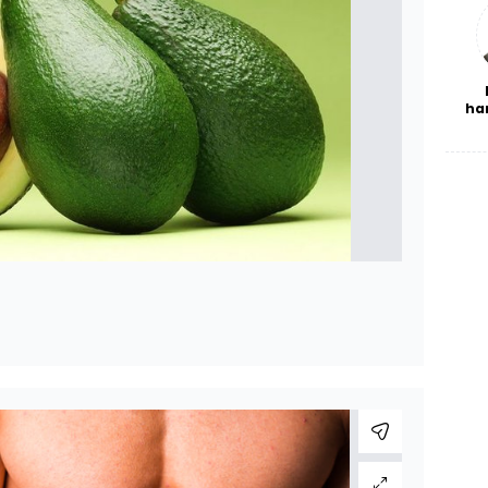
bl
ha