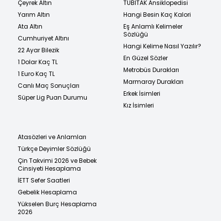
Çeyrek Altın
TÜBİTAK Ansiklopedisi
Yarım Altın
Hangi Besin Kaç Kalori
Ata Altın
Eş Anlamlı Kelimeler
Sözlüğü
Cumhuriyet Altını
Hangi Kelime Nasıl Yazılır?
22 Ayar Bilezik
En Güzel Sözler
1 Dolar Kaç TL
Metrobüs Durakları
1 Euro Kaç TL
Marmaray Durakları
Canlı Maç Sonuçları
Erkek İsimleri
Süper Lig Puan Durumu
Kız İsimleri
Atasözleri ve Anlamları
Türkçe Deyimler Sözlüğü
Çin Takvimi 2026 ve Bebek
Cinsiyeti Hesaplama
İETT Sefer Saatleri
Gebelik Hesaplama
Yükselen Burç Hesaplama
2026