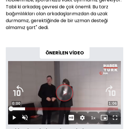
Tabii ki arkadaş çevresi de çok önemli. Bu tarz
bağımlılıkları olan arkadaşlarımızdan da uzak
durmamız, gerektiğinde de bir uzman desteği
almamız şart" dedi.
ÖNERİLEN VİDEO
Süre
0:00
Toplam
1:06
Yüklendi
:
13.27%
Süre
1x
Duraklat
Sesi
Oynatma
Mini
Tam
Aç
Hızı
oynatıcı
Ekran