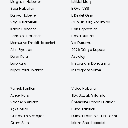
Magazin Haberleri
İstiklal Marşı
Spor Haberleri
E Okul VBS
Dünya Haberleri
E Devlet Giriş
Sağlık Haberleri
Günlük Burç Yorumları
Kadın Haberleri
Son Depremler
Teknoloji Haberleri
Hava Durumu
Memur ve Emekli Haberleri
Yol Durumu
Altın Fiyatları
2026 Dünya Kupası
Dolar Kuru
Astroloji
Euro Kuru
Instagram Dondurma
Kripto Para Fiyatları
Instagram Silme
Yemek Tarifleri
Video Haberler
Ayetel Kürsi
TDK Sözlük Anlamları
Saatlerin Anlamı
Üniversite Taban Puanları
Aşk Sözleri
Rüya Tabirleri
Günaydın Mesajları
Dünya Tarihi ve Türk Tarihi
Gram Altın
İslam Ansiklopedisi