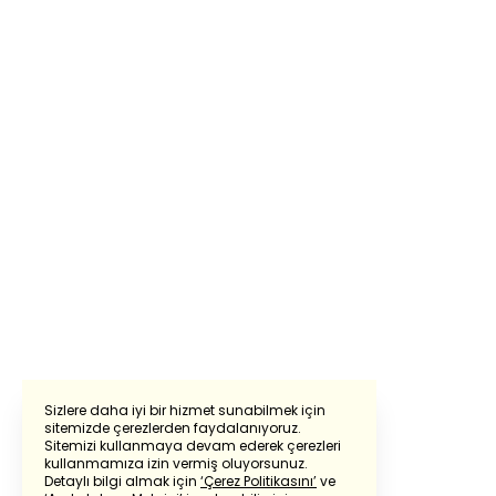
Sizlere daha iyi bir hizmet sunabilmek için
sitemizde çerezlerden faydalanıyoruz.
Sitemizi kullanmaya devam ederek çerezleri
Powered by
Translate
kullanmamıza izin vermiş oluyorsunuz.
Detaylı bilgi almak için
‘Çerez Politikasını’
ve