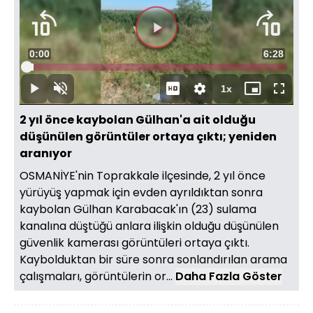
Süre
0:00
Toplam
6:28
Yüklendi
:
2.57%
Süre
1x
Duraklat
Sesi
Oynatma
Mini
Tam
Aç
Hızı
oynatıcı
Ekran
2 yıl önce kaybolan Gülhan'a ait olduğu
düşünülen görüntüler ortaya çıktı; yeniden
aranıyor
OSMANİYE'nin Toprakkale ilçesinde, 2 yıl önce
yürüyüş yapmak için evden ayrıldıktan sonra
kaybolan Gülhan Karabacak'ın (23) sulama
kanalına düştüğü anlara ilişkin olduğu düşünülen
güvenlik kamerası görüntüleri ortaya çıktı.
Kaybolduktan bir süre sonra sonlandırılan arama
çalışmaları, görüntülerin or...
Daha Fazla Göster