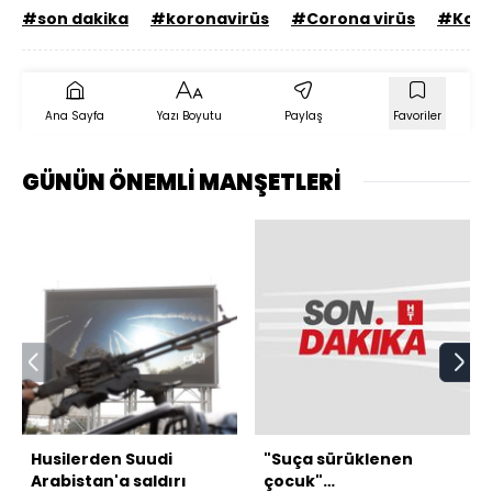
#son dakika
#koronavirüs
#Corona virüs
#Koro
Ana Sayfa
Yazı Boyutu
Paylaş
Favoriler
GÜNÜN ÖNEMLİ MANŞETLERİ
Husilerden Suudi
"Suça sürüklenen
Arabistan'a saldırı
çocuk"