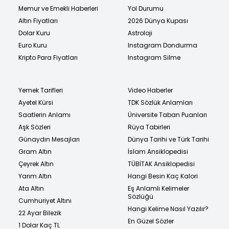
Memur ve Emekli Haberleri
Yol Durumu
Altın Fiyatları
2026 Dünya Kupası
Dolar Kuru
Astroloji
Euro Kuru
Instagram Dondurma
Kripto Para Fiyatları
Instagram Silme
Yemek Tarifleri
Video Haberler
Ayetel Kürsi
TDK Sözlük Anlamları
Saatlerin Anlamı
Üniversite Taban Puanları
Aşk Sözleri
Rüya Tabirleri
Günaydın Mesajları
Dünya Tarihi ve Türk Tarihi
Gram Altın
İslam Ansiklopedisi
Çeyrek Altın
TÜBİTAK Ansiklopedisi
Yarım Altın
Hangi Besin Kaç Kalori
Ata Altın
Eş Anlamlı Kelimeler
Sözlüğü
Cumhuriyet Altını
Hangi Kelime Nasıl Yazılır?
22 Ayar Bilezik
En Güzel Sözler
1 Dolar Kaç TL