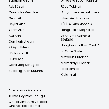
Saatlerin Anlamı
Üniversite Taban Puanları
Aşk Sözleri
Rüya Tabirleri
Günaydın Mesajları
Dünya Tarihi ve Türk Tarihi
Gram Altın
İslam Ansiklopedisi
Çeyrek Altın
TÜBİTAK Ansiklopedisi
Yarım Altın
Hangi Besin Kaç Kalori
Ata Altın
Eş Anlamlı Kelimeler
Sözlüğü
Cumhuriyet Altını
Hangi Kelime Nasıl Yazılır?
22 Ayar Bilezik
En Güzel Sözler
1 Dolar Kaç TL
Metrobüs Durakları
1 Euro Kaç TL
Marmaray Durakları
Canlı Maç Sonuçları
Erkek İsimleri
Süper Lig Puan Durumu
Kız İsimleri
Atasözleri ve Anlamları
Türkçe Deyimler Sözlüğü
Çin Takvimi 2026 ve Bebek
Cinsiyeti Hesaplama