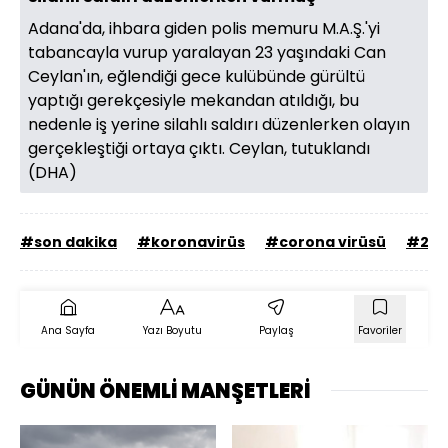
Adana'da, ihbara giden polis memuru M.A.Ş.'yi
tabancayla vurup yaralayan 23 yaşındaki Can
Ceylan'ın, eğlendiği gece kulübünde gürültü
yaptığı gerekçesiyle mekandan atıldığı, bu
nedenle iş yerine silahlı saldırı düzenlerken olayın
gerçekleştiği ortaya çıktı. Ceylan, tutuklandı
(DHA)
#son dakika
#koronavirüs
#corona virüsü
#21 N
Ana Sayfa
Yazı Boyutu
Paylaş
Favoriler
GÜNÜN ÖNEMLİ MANŞETLERİ