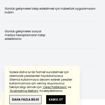
Günlük gelişmeleri takip edebilmek için habertürk uygulamasını
indirin
Günlük gelişmeleri sosyal
medya hesaplarından takip
edebilirsiniz.
Sizlere daha iyi bir hizmet sunabilmek için
sitemizde çerezlerden faydalanıyoruz.
Sitemizi kullanmaya devam ederek çerezleri
Powered by
Translate
kullanmamıza izin vermiş oluyorsunuz.
Detaylı bilgi almak için
‘Çerez Politikasını’
ve
‘Aydınlatma Metnini’
inceleyebilirsiniz.
Bu çeviride
Google Translete
kullanılmıştır.
Anlam ve çeviri hatalarından
haberturk.com
DAHA FAZLA BİLGİ
KABUL ET
sorumlu değildir.