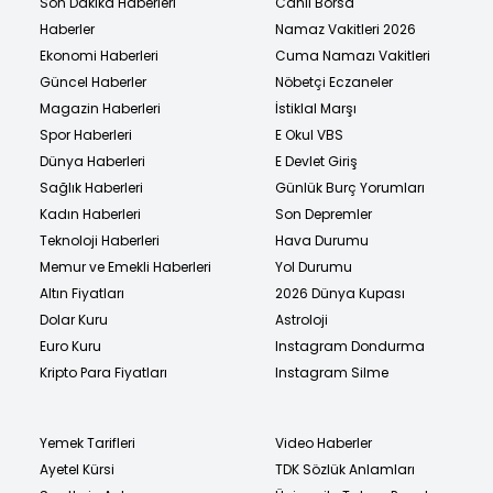
Son Dakika Haberleri
Canlı Borsa
Haberler
Namaz Vakitleri 2026
Ekonomi Haberleri
Cuma Namazı Vakitleri
Güncel Haberler
Nöbetçi Eczaneler
Magazin Haberleri
İstiklal Marşı
Spor Haberleri
E Okul VBS
Dünya Haberleri
E Devlet Giriş
Sağlık Haberleri
Günlük Burç Yorumları
Kadın Haberleri
Son Depremler
Teknoloji Haberleri
Hava Durumu
Memur ve Emekli Haberleri
Yol Durumu
Altın Fiyatları
2026 Dünya Kupası
Dolar Kuru
Astroloji
Euro Kuru
Instagram Dondurma
Kripto Para Fiyatları
Instagram Silme
Yemek Tarifleri
Video Haberler
Ayetel Kürsi
TDK Sözlük Anlamları