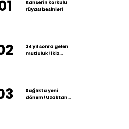
01
Kanserin korkulu
rüyası besinler!
02
34 yıl sonra gelen
mutluluk! İkiz
kızlarıyla
Anıtkabir'i ziyaret
ettiler
03
Sağlıkta yeni
dönem! Uzaktan
hasta
değerlendirme
dönemi başladı