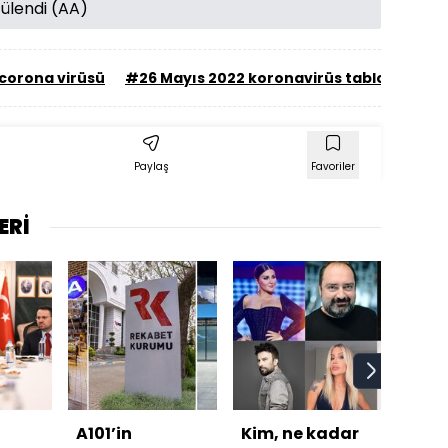
tülendi (AA)
corona virüsü
#26 Mayıs 2022 koronavirüs tablosu
Paylaş
Favoriler
ERİ
A101’in
Kim, ne kadar
Leao 