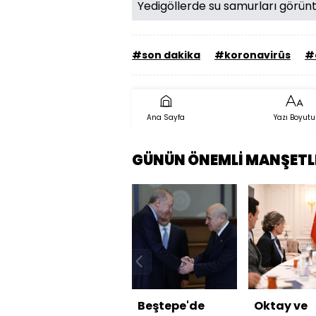
Yedigöllerde su samurları görün
#son dakika
#koronavirüs
#
Ana Sayfa
Yazı Boyutu
GÜNÜN ÖNEMLİ MANŞETL
Beştepe'de
Oktay ve