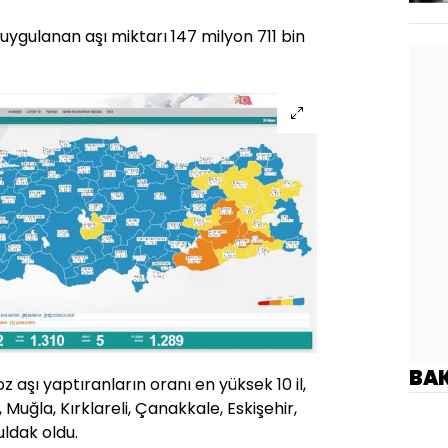
ygulanan aşı miktarı 147 milyon 711 bin
BA
z aşı yaptıranların oranı en yüksek 10 il,
uğla, Kırklareli, Çanakkale, Eskişehir,
uldak oldu.