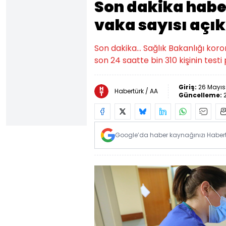
Son dakika habe
vaka sayısı açık
Son dakika... Sağlık Bakanlığı kor
son 24 saatte bin 310 kişinin testi p
Giriş:
26 Mayıs
Habertürk / AA
Güncelleme:
Google’da haber kaynağınızı Habertü