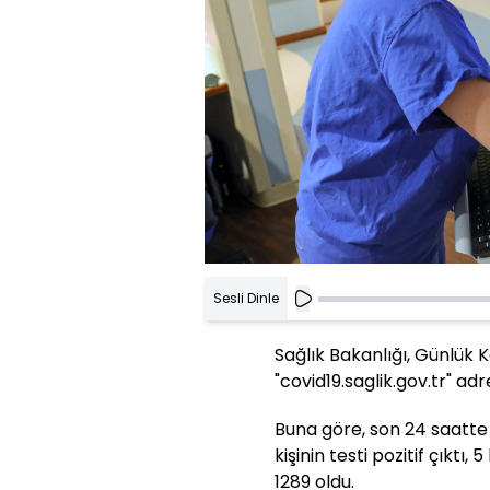
Sesli Dinle
Sağlık Bakanlığı, Günlük 
"covid19.saglik.gov.tr" ad
Buna göre, son 24 saatte 1
kişinin testi pozitif çıktı, 5
1289 oldu.