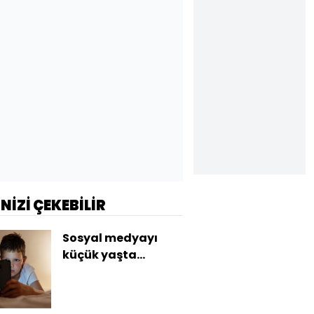
İNİZİ ÇEKEBİLİR
Sosyal medyayı
küçük yaşta
kullananların
notları daha düşük