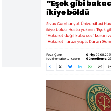
“Eşek gibi bakac
ikiye böldü
Sivas Cumhuriyet Üniversitesi Has
ikiye böldü. Hasta yakının "Eşek gi
"Hakaret değil, kaba söz" kararı v
"Hakaret" itirazı yaptı. Kararı Ge
Fevzi Çakır
Giriş:
29.08.2025
fcakir@haberturk.com
Güncelleme:
2