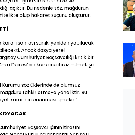
fadeyi tartışma sırasında öfke ve
dığı açıktır. Bu nedenle söz, mağdurun
telikte olup hakaret suçunu oluşturur.”
TTİ
 kararı sonrası sanık, yeniden yapılacak
ilecekti. Ancak dosya yerel
tay Cumhuriyet Başsavcılığı kritik bir
 Ceza Dairesi’nin kararına itiraz ederek şu
 Dil Kurumu sözlüklerinde de olumsuz
 mağduru tahkir etmeye yöneliktir. Bu
yet kararının onanması gerekir.”
 KOYACAK
Cumhuriyet Başsavcılığının itirazını
eza Genel Kuruluna gönderdi. Son sözü