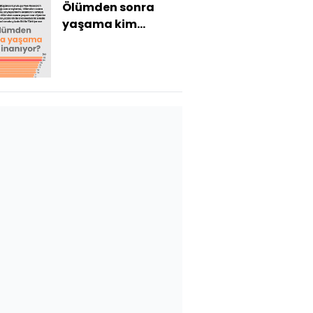
Ölümden sonra
yaşama kim
inanıyor?