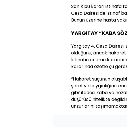
Sanık bu kararı istinafa t
Ceza Dairesi de istinaf 
Bunun üzerine hasta yakı
YARGITAY “KABA SÖZ
Yargıtay 4. Ceza Dairesi, 
olduğunu, ancak hakaret s
İstinafın onama kararını
kararında özetle şu gerek
“Hakaret suçunun oluşabilm
şeref ve saygınlığını ren
gibi’ ifadesi kaba ve nez
düşürücü nitelikte değild
unsurlarını taşımamaktad