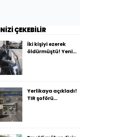
İNİZİ ÇEKEBİLİR
İki kişiyi ezerek
öldürmüştü! Yeni
görüntü çıktı...
Yardım istemiş!
Yerlikaya açıkladı!
TIR şoförü
uyuşturucu
kullanmış!