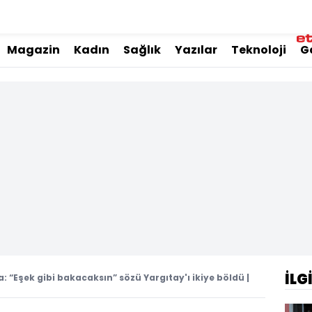
Magazin
Kadın
Sağlık
Yazılar
Teknoloji
G
İLG
: “Eşek gibi bakacaksın” sözü Yargıtay'ı ikiye böldü |