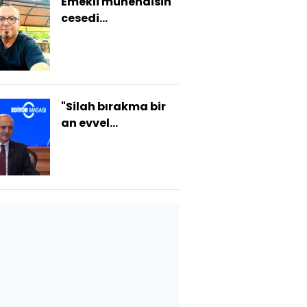
Emekli mühendisin
cesedi
buzdolabında
bulundu!
"Silah bırakma bir
an evvel
tamamlanmalı"