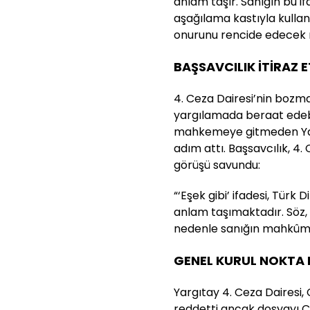
anlam taşır. Sanığın bu i
aşağılama kastıyla kullan
onurunu rencide edecek ni
BAŞSAVCILIK İTİRAZ E
4. Ceza Dairesi’nin bozma
yargılamada beraat edeb
mahkemeye gitmeden Yargı
adım attı. Başsavcılık, 4.
görüşü savundu:
“‘Eşek gibi’ ifadesi, Türk
anlam taşımaktadır. Söz,
nedenle sanığın mahkûmi
GENEL KURUL NOKTA
Yargıtay 4. Ceza Dairesi, 
reddetti ancak dosyayı C