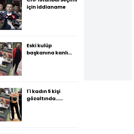
için iddianame
Eski kulüp
başkanına kanlı
infaz kamerada!
1'i kadın 5 kişi
gözaltında...
Kafedeki infazda sır
perdesi aralandı!