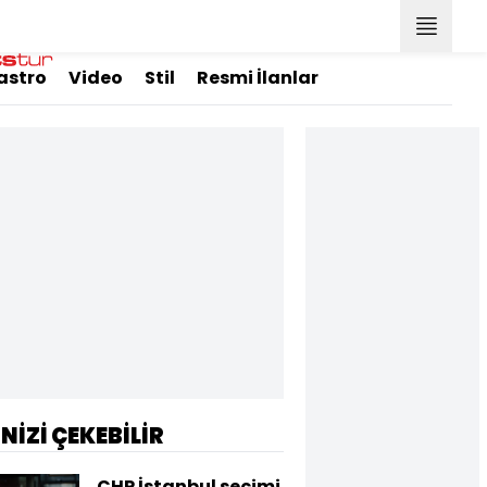
astro
Video
Stil
Resmi İlanlar
İNİZİ ÇEKEBİLİR
CHP İstanbul seçimi