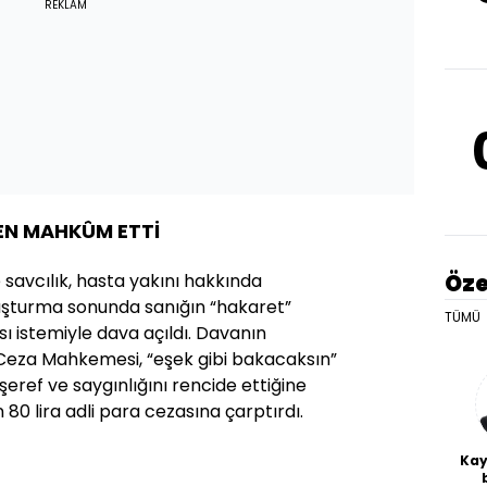
REKLAM
N MAHKÛM ETTİ
Öze
 savcılık, hasta yakını hakkında
uşturma sonunda sanığın “hakaret”
TÜMÜ
ı istemiyle dava açıldı. Davanın
e Ceza Mahkemesi, “eşek gibi bakacaksın”
şeref ve saygınlığını rencide ettiğine
 80 lira adli para cezasına çarptırdı.
Kay