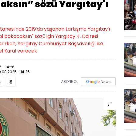
aksın” sözü Yargıtay'ı
tanesi'nde 2019'da yaşanan tartışma Yargıtay'ı
bi bakacaksın" sözü için Yargıtay 4. Dairesi
erirken, Yargıtay Cumhuriyet Başsavcılığı ise
nel Kurul verecek
 - 14:26
9.08.2025 - 14:26
ABONE OL