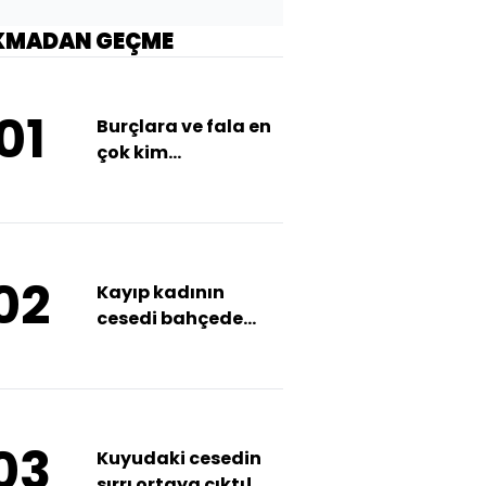
KMADAN GEÇME
01
Burçlara ve fala en
çok kim
başvuruyor?
02
Kayıp kadının
cesedi bahçede
bulundu!
03
Kuyudaki cesedin
sırrı ortaya çıktı!