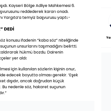
De
aşıdı. Kayseri Bölge Adliye Mahkemesi 6.
haf
a
başvurusunu reddederek kararı onadı.
bl
nı Yargıta’a temyiz başvurusu yaptı.-
” DEDİ
Ya
söz konusu ifadenin “kaba söz” niteliğinde
uçunun unsurlarını taşımadığını belirtti.
 kaldırarak hükmü bozdu. Dairenin
çeler yer aldı:
esi için kullanılan sözlerin kişinin onur,
cide edecek boyutta olması gerekir. ‘Eşek
aket dışıdır, ancak doğrudan küçük
ir. Bu nedenle söz, hakaret suçunun
ır.”