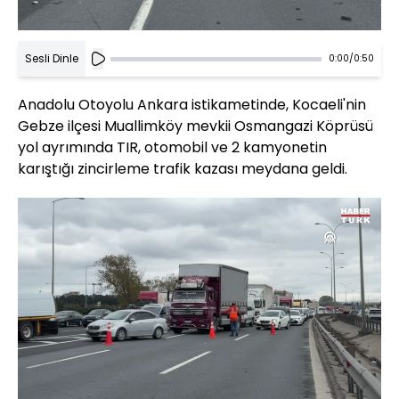
Sesli Dinle
0:00
/
0:50
Anadolu Otoyolu Ankara istikametinde, Kocaeli'nin
Gebze ilçesi Muallimköy mevkii Osmangazi Köprüsü
yol ayrımında TIR, otomobil ve 2 kamyonetin
karıştığı zincirleme trafik kazası meydana geldi.
Yüklendi
:
53.31%
Sesi
Oynatma
480