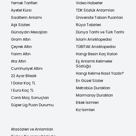
Yemek Tarifleri
Video Haberler
Ayetel Kürsi
TDK Sözlük Anlamları
Saatlerin Anlamı
Üniversite Taban Puanları
Aşk Sözleri
Rüya Tabirleri
Günaydın Mesajları
Dünya Tarihi ve Türk Tarihi
Gram Altın
İslam Ansiklopedisi
Çeyrek Altın
TÜBİTAK Ansiklopedisi
Yarım Altın
Hangi Besin Kaç Kalori
Ata Altın
Eş Anlamlı Kelimeler
Sözlüğü
Cumhuriyet Altını
Hangi Kelime Nasıl Yazılır?
22 Ayar Bilezik
En Güzel Sözler
1 Dolar Kaç TL
Metrobüs Durakları
1 Euro Kaç TL
Marmaray Durakları
Canlı Maç Sonuçları
Erkek İsimleri
Süper Lig Puan Durumu
Kız İsimleri
Atasözleri ve Anlamları