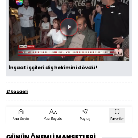
Videoyu
Oynat
İnşaat işçileri diş hekimini dövdü!
#kocaeli
Ana Sayfa
Yazı Boyutu
Paylaş
Favoriler
GÜNÜN ÖNEMLİ MANŞETLERİ