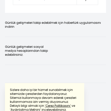
Günlük gelişmeleri takip edebilmek için habertürk uygulamasını
indirin
Günlük gelişmeleri sosyal
medya hesaplarından takip
edebilirsiniz.
Sizlere daha iyi bir hizmet sunabilmek için
sitemizde çerezlerden faydalanıyoruz.
Sitemizi kullanmaya devam ederek çerezleri
Powered by
Translate
kullanmamıza izin vermiş oluyorsunuz.
Detaylı bilgi almak için
‘Çerez Politikasını’
ve
‘Aydınlatma Metnini’
inceleyebilirsiniz.