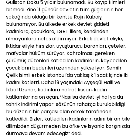
Gülistan Doku 5 yıldır bulunamadı. Bu kayıp filmleri
bitmedi. Yine 11 gündür devletin tüm güçlerinin her
sokağında olduğu bir kentte Rojin Kabaiş
bulunamıyor. Bu ülkede erkek devlet şiddeti
kadınlara, çocuklara, LGBT’lilere, kendinden
olmayanlara nefes aldırmıyor. Erkek devlet eliyle,
iktidar eliyle hırsızlar, uyuşturucu baronları, çeteler,
mafyalar hüküm sürüyor. Kahrolması gereken
çürümüş düzenleri katledilen kadınların, kaybedilen
çocukların bedenleri üzerinden yükseliyor. Semih
Çelik isimli erkek İstanbul’da yaklaşık 1 saat içinde iki
kadını katletti. Daha 19 yaşındaki Ayşegül Halil ve
İkbal Uzuner, kadınlara nefret kusan, kadın
katliamlarına ön açan, ‘Nasılsa devlet iyi hal ya da
tahrik indirimi yapar’ sözünün rahatça kurulabildiği
bu düzenin bir parçası olan erkek tarafından
katledildi. Bizler, katledilen kadınların adını bir an bile
dilimizden düşürmeden bu öfke ve isyanla karşınızda
durmaya devam edeceğiz” dedi.