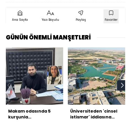
Ana Sayfa
Yazı Boyutu
Paylaş
Favoriler
GÜNÜN ÖNEMLİ MANŞETLERİ
Makam odasında 5
Üniversiteden 'cinsel
kurşunla
istismar' iddiasına
öldürülmüştü! Katili
ilişkin açıklama!
teslim oldu!