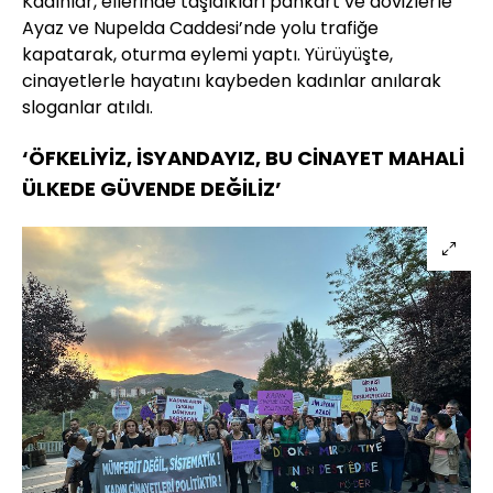
Kadınlar, ellerinde taşıdıkları pankart ve dövizlerle
Ayaz ve Nupelda Caddesi’nde yolu trafiğe
kapatarak, oturma eylemi yaptı. Yürüyüşte,
cinayetlerle hayatını kaybeden kadınlar anılarak
sloganlar atıldı.
‘ÖFKELİYİZ, İSYANDAYIZ, BU CİNAYET MAHALİ
ÜLKEDE GÜVENDE DEĞİLİZ’