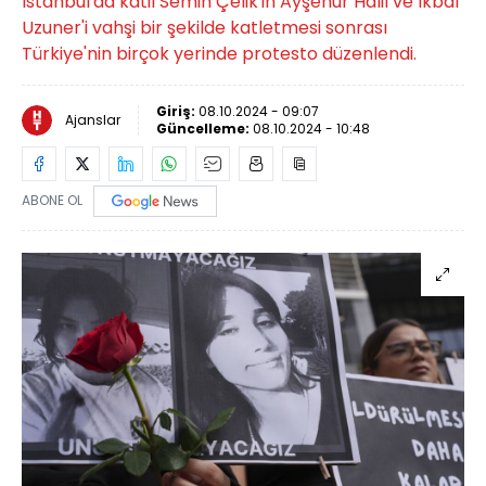
İstanbul'da katil Semih Çelik'in Ayşenur Halil ve İkbal
Uzuner'i vahşi bir şekilde katletmesi sonrası
Türkiye'nin birçok yerinde protesto düzenlendi.
Giriş:
08.10.2024 - 09:07
Ajanslar
Güncelleme:
08.10.2024 - 10:48
ABONE OL