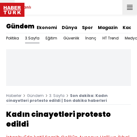
Canlı
Gündem
Ekonomi
Dünya
Spor
Magazin
Kadın
3.Sayfa
Politika
Eğitim
Güvenlik
İnanç
HT Trend
Medy
Haberler
Gündem
3. Sayfa
Son dakika: Kadın
cinayetleri protesto edildi | Son dakika haberleri
Kadın cinayetleri protesto
edildi