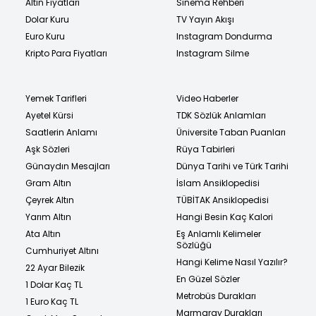
Altın Fiyatları
Sinema Rehberi
Dolar Kuru
TV Yayın Akışı
Euro Kuru
Instagram Dondurma
Kripto Para Fiyatları
Instagram Silme
Yemek Tarifleri
Video Haberler
Ayetel Kürsi
TDK Sözlük Anlamları
Saatlerin Anlamı
Üniversite Taban Puanları
Aşk Sözleri
Rüya Tabirleri
Günaydın Mesajları
Dünya Tarihi ve Türk Tarihi
Gram Altın
İslam Ansiklopedisi
Çeyrek Altın
TÜBİTAK Ansiklopedisi
Yarım Altın
Hangi Besin Kaç Kalori
Ata Altın
Eş Anlamlı Kelimeler
Sözlüğü
Cumhuriyet Altını
Hangi Kelime Nasıl Yazılır?
22 Ayar Bilezik
En Güzel Sözler
1 Dolar Kaç TL
Metrobüs Durakları
1 Euro Kaç TL
Marmaray Durakları